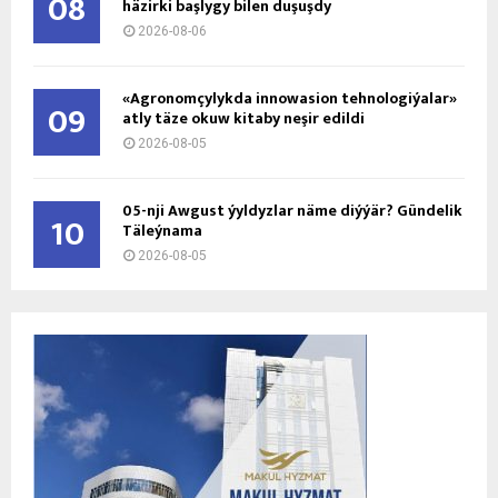
08
häzirki başlygy bilen duşuşdy
2026-08-06
«Agronomçylykda innowasion tehnologiýalar»
09
atly täze okuw kitaby neşir edildi
2026-08-05
05-nji Awgust ýyldyzlar näme diýýär? Gündelik
10
Täleýnama
2026-08-05