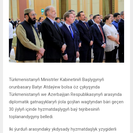
Türkmenistanyň Ministrler Kabinetiniň Başlygynyň
orunbasary Batyr Atdaýew bolsa öz çykyşynda
Türkmenistanyň we Azerbaýjan Respublikasynyň arasynda
diplomatik gatnaşyklaryň ýola goýlan wagtyndan bäri geçen
30 ýylyň içinde hyzmatdaşlygyň baý tejribesiniň
toplanandygyny belledi.
Iki ýurduň arasyndaky ykdysady hyzmatdaşlyk yzygiderli