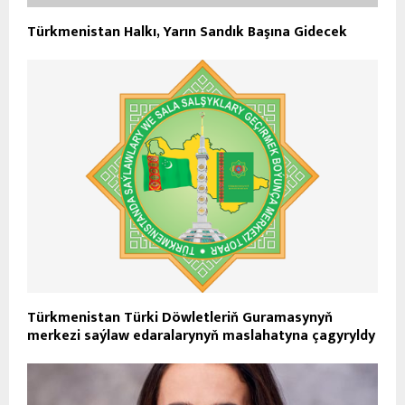
Türkmenistan Halkı, Yarın Sandık Başına Gidecek
Türkmenistan Türki Döwletleriň Guramasynyň
merkezi saýlaw edaralarynyň maslahatyna çagyryldy