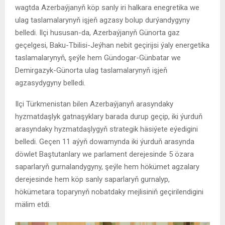
wagtda Azerbaýjanyň köp sanly iri halkara enegretika we
ulag taslamalarynyň işjeň agzasy bolup durýandygyny
belledi. Ilçi hususan-da, Azerbaýjanyň Günorta gaz
geçelgesi, Baku-Tbilisi-Jeýhan nebit geçirijsi ýaly energetika
taslamalarynyň, şeýle hem Gündogar-Günbatar we
Demirgazyk-Günorta ulag taslamalarynyň işjeň
agzasydygyny belledi.
Ilçi Türkmenistan bilen Azerbaýjanyň arasyndaky
hyzmatdaşlyk gatnaşyklary barada durup geçip, iki ýurduň
arasyndaky hyzmatdaşlygyň strategik häsiýete eýedigini
belledi. Geçen 11 aýyň dowamynda iki ýurduň arasynda
döwlet Baştutanlary we parlament derejesinde 5 özara
saparlaryň gurnalandygyny, şeýle hem hökümet agzalary
derejesinde hem köp sanly saparlaryň gurnalyp,
hökümetara toparynyň nobatdaky mejlisiniň geçirilendigini
mälim etdi.