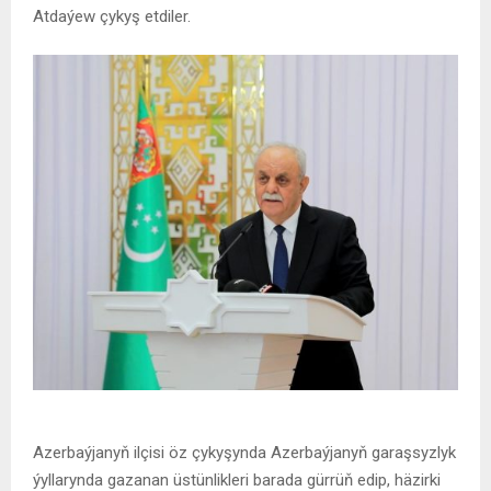
Atdaýew çykyş etdiler.
Azerbaýjanyň ilçisi öz çykyşynda Azerbaýjanyň garaşsyzlyk
ýyllarynda gazanan üstünlikleri barada gürrüň edip, häzirki