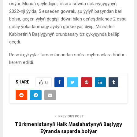
ösýär. Munuň şeýledigini, özara söwda dolanyşygynyň,
2022-nji ýylda, 5 esseden gowrak, şu ýylyň başyndan bäri
bolsa, geçen ýylyň degişli döwri bilen deňeşdirilende 2 essä
golaý ýokarlanmagy aýdyň görkezýär, diýip, Ministrler
Kabinetiniň Başlygynyň orunbasary öz çykyşynda belläp
geçdi.
Resmi çykyşlar tamamlanandan soňra myhmanlara hödür-
kerem edildi.
SHARE
0
PREVIOUS POST
Türkmenistanyň Halk Maslahatynyň Başlygy
Eýranda saparda bolýar