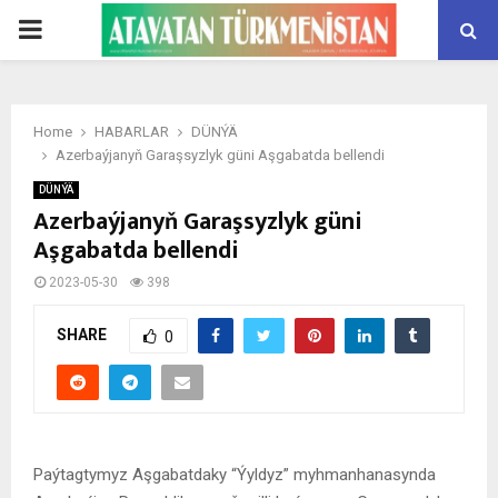
PRIMARY
MENU
Home
HABARLAR
DÜNÝÄ
Azerbaýjanyň Garaşsyzlyk güni Aşgabatda bellendi
DÜNÝÄ
Azerbaýjanyň Garaşsyzlyk güni
Aşgabatda bellendi
2023-05-30
398
SHARE
0
Paýtagtymyz Aşgabatdaky “Ýyldyz” myhmanhanasynda