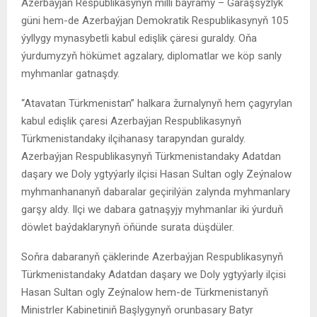
Azerbaýjan Respublikasynyň milli baýramy – Garaşsyzlyk
güni hem-de Azerbaýjan Demokratik Respublikasynyň 105
ýyllygy mynasybetli kabul edişlik çäresi guraldy. Oňa
ýurdumyzyň hökümet agzalary, diplomatlar we köp sanly
myhmanlar gatnaşdy.
“Atavatan Türkmenistan” halkara žurnalynyň hem çagyrylan
kabul edişlik çaresi Azerbaýjan Respublikasynyň
Türkmenistandaky ilçihanasy tarapyndan guraldy.
Azerbaýjan Respublikasynyň Türkmenistandaky Adatdan
daşary we Doly ygtyýarly ilçisi Hasan Sultan ogly Zeýnalow
myhmanhananyň dabaralar geçirilýän zalynda myhmanlary
garşy aldy. Ilçi we dabara gatnaşyjy myhmanlar iki ýurduň
döwlet baýdaklarynyň öňünde surata düşdüler.
Soňra dabaranyň çäklerinde Azerbaýjan Respublikasynyň
Türkmenistandaky Adatdan daşary we Doly ygtyýarly ilçisi
Hasan Sultan ogly Zeýnalow hem-de Türkmenistanyň
Ministrler Kabinetiniň Başlygynyň orunbasary Batyr