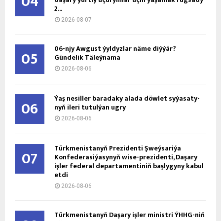
04
2...
2026-08-07
06-njy Awgust ýyldyzlar näme diýýär?
05
Gündelik Täleýnama
2026-08-06
Ýaş ne­sil­ler ba­ra­da­ky ala­da döw­let sy­ýa­sa­ty­
06
nyň ile­ri tu­tul­ýan ug­ry
2026-08-06
Türkmenistanyň Prezidenti Şweýsariýa
07
Konfederasiýasynyň wise-prezidenti, Daşary
işler federal departamentiniň başlygyny kabul
etdi
2026-08-06
Türkmenistanyň Daşary işler ministri ÝHHG-niň