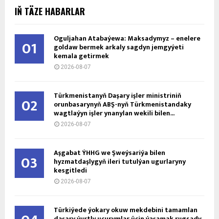
IŇ TÄZE HABARLAR
Oguljahan Atabaýewa: Maksadymyz – enelere
01
goldaw bermek arkaly sagdyn jemgyýeti
kemala getirmek
2026-08-07
Türkmenistanyň Daşary işler ministriniň
02
orunbasarynyň ABŞ-nyň Türkmenistandaky
wagtlaýyn işler ynanylan wekili bilen...
2026-08-07
Aşgabat ÝHHG we Şweýsariýa bilen
03
hyzmatdaşlygyň ileri tutulýan ugurlaryny
kesgitledi
2026-08-07
Türkiýede ýokary okuw mekdebini tamamlan
daşary ýurtly uçurymlar üçin ýaşamak rugsady