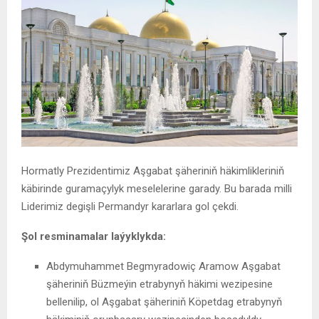
Hormatly Prezidentimiz Aşgabat şäheriniň häkimlikleriniň
käbirinde guramaçylyk meselelerine garady. Bu barada milli
Liderimiz degişli Permandyr kararlara gol çekdi.
Şol resminamalar laýyklykda:
Abdymuhammet Begmyradowiç Aramow Aşgabat
şäheriniň Büzmeýin etrabynyň häkimi wezipesine
bellenilip, ol Aşgabat şäheriniň Köpetdag etrabynyň