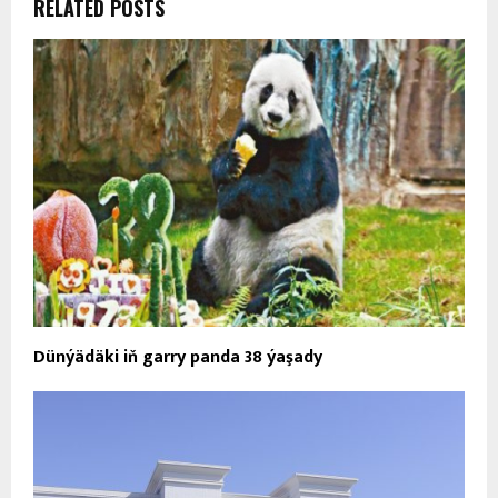
RELATED POSTS
Dünýädäki iň garry panda 38 ýaşady