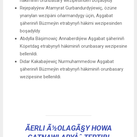
häkiminiň orunbasary wezipesinden boşadyldy.
Rejepalyýew Atamyrat Gurbandurdyýewiç, özüne
ynanylan wezipäni oňarmandygy üçin, Aşgabat
şäheriniň Büzmeýin etrabynyň häkimi wezipesinden
boşadyldy.
Abdylla Bäşimowiç Annaberdiýew Aşgabat şäheriniň
Köpetdag etrabynyň häkiminiň orunbasary wezipesine
bellenildi.
Didar Kakabaýewiç Nurmuhammedow Aşgabat
şäheriniň Büzmeýin etrabynyň häkiminiň orunbasary
wezipesine bellenildi.
ÃERLI Ã½OLAGÃ§Y HOWA