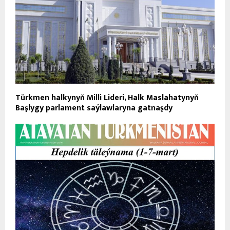
Türkmen halkynyň Milli Lideri, Halk Maslahatynyň
Başlygy parlament saýlawlaryna gatnaşdy