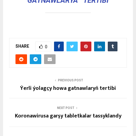
GATNAWLARYÅˆ TERTIBI
SHARE
0
PREVIOUS POST
Ýerli ýolagçy howa gatnawlaryň tertibi
NEXT POST
Koronawirusa garşy tabletkalar tassyklandy