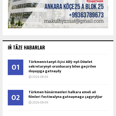
IŇ TÄZE HABARLAR
Türkmenistanyň ilçisi ABŞ-nyň Döwlet
01
sekretarynyň orunbasary bilen geçirilen
duşuşyga gatnaşdy
2026-08-09
Türkmen hünärmenleri halkara emeli aň
02
filmleri festiwalyna gatnaşmaga çagyrylýar
2026-08-09