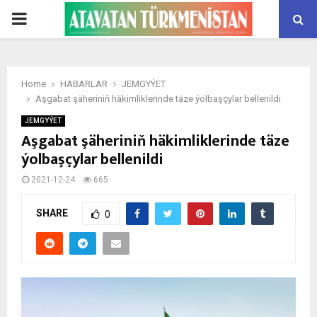
PRIMARY
MENU
Home
HABARLAR
JEMGYÝET
Aşgabat şäheriniň häkimliklerinde täze ýolbaşçylar bellenildi
JEMGYÝET
Aşgabat şäheriniň häkimliklerinde täze
ýolbaşçylar bellenildi
2021-12-24
665
SHARE
0