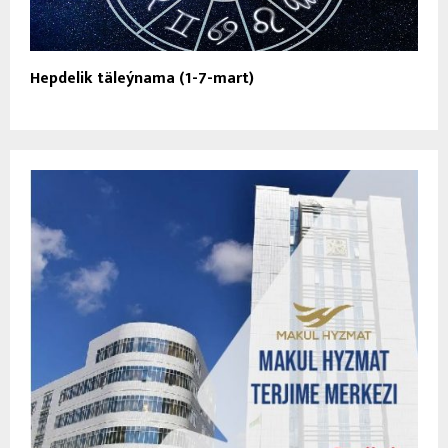
Hepdelik täleýnama (1-7-mart)