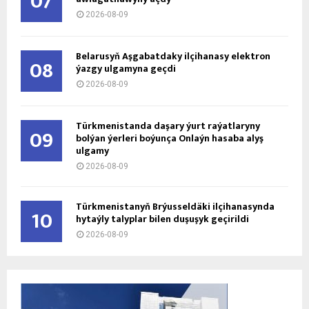
07
2026-08-09
Belarusyň Aşgabatdaky ilçihanasy elektron
08
ýazgy ulgamyna geçdi
2026-08-09
Türkmenistanda daşary ýurt raýatlaryny
09
bolýan ýerleri boýunça Onlaýn hasaba alyş
ulgamy
2026-08-09
Türkmenistanyň Brýusseldäki ilçihanasynda
10
hytaýly talyplar bilen duşuşyk geçirildi
2026-08-09