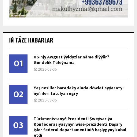
IŇ TÄZE HABARLAR
06-njy Awgust ýyldyzlar näme diýýär?
01
Gündelik Täleýnama
2026-08-06
Ýaş ne­sil­ler ba­ra­da­ky ala­da döw­let sy­ýa­sa­ty­
02
nyň ile­ri tu­tul­ýan ug­ry
2026-08-06
Türkmenistanyň Prezidenti Şweýsariýa
03
Konfederasiýasynyň wise-prezidenti, Daşary
işler federal departamentiniň başlygyny kabul
etdi