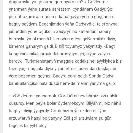
dogrumyka ýa gözüme görünýärmikä?!» Gözlerime
ynanman ýene surata seretsem, çyndanam Gadyr. Şol
pursat özümi asmanda erkana gaýyp ýören guşdanam
bagtly saýdym. Begenjimden ýaňa Gadyryň el telefonyna
jaň etdim ýöne öçükdi. «Gadyryň bu zatlardan habary
barmyka ýa ol meniň bilen oýun edesi gelýärmikä» diýip,
birneme gaharym geldi. Biziň toýumyz ýakynlady. «Bagt
köşgüniň» nikalaşmak dabarasynyň geçirilýän zalyna
bardyk. Türkmenistanyň maşgala kodeksine laýyklykda bizi
täze ýaş maşgala diýip yglan etmeli adamdan başlap, bu
ýere bezemen geýnen Gadyra çenli geldi. Şonda Gadyr
birhili allaniçiksi hala düşdi hem-de meniň ýanyma gelip:
– «Gözlerime ynanamok. Gördüňmi nesibämiz bizi nähili
duşurdy. Men beýle bolar öýdemokdym. Bilýäňmi, biz nähili
bagtly» diýip ýylgyrdy. Gördüňizmi ýürekden edilýän
arzuwlaryň hasyl bolýanyny. Edil şol arzuwlara şu gün
tegelek bir ýyl boldy.