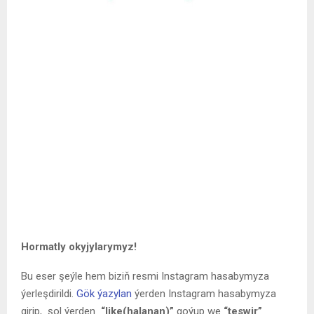
Hormatly okyjylarymyz!
Bu eser şeýle hem biziň resmi Instagram hasabymyza
ýerleşdirildi.
Gök ýazylan
ýerden Instagram hasabymyza
girip, şol ýerden
“like(halanan)”
goýup we
“teswir”