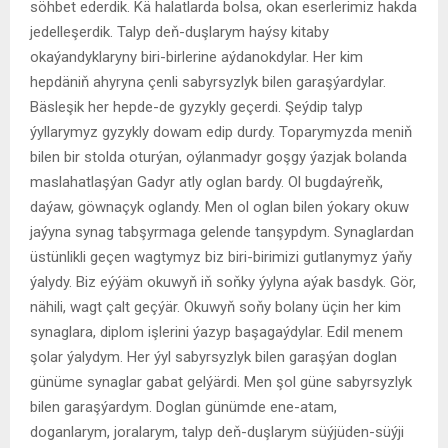
söhbet ederdik. Kä halatlarda bolsa, okan eserlerimiz hakda
jedelleşerdik. Talyp deň-duşlarym haýsy kitaby
okaýandyklaryny biri-birlerine aýdanokdylar. Her kim
hepdäniň ahyryna çenli sabyrsyzlyk bilen garaşýardylar.
Bäsleşik her hepde-de gyzykly geçerdi. Şeýdip talyp
ýyllarymyz gyzykly dowam edip durdy. Toparymyzda meniň
bilen bir stolda oturýan, oýlanmadyr goşgy ýazjak bolanda
maslahatlaşýan Gadyr atly oglan bardy. Ol bugdaýreňk,
daýaw, göwnaçyk oglandy. Men ol oglan bilen ýokary okuw
jaýyna synag tabşyrmaga gelende tanşypdym. Synaglardan
üstünlikli geçen wagtymyz biz biri-birimizi gutlanymyz ýaňy
ýalydy. Biz eýýäm okuwyň iň soňky ýylyna aýak basdyk. Gör,
nähili, wagt çalt geçýär. Okuwyň soňy bolany üçin her kim
synaglara, diplom işlerini ýazyp başagaýdylar. Edil menem
şolar ýalydym. Her ýyl sabyrsyzlyk bilen garaşýan doglan
günüme synaglar gabat gelýärdi. Men şol güne sabyrsyzlyk
bilen garaşýardym. Doglan günümde ene-atam,
doganlarym, joralarym, talyp deň-duşlarym süýjüden-süýji