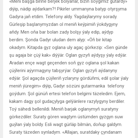
«Meni başga birine berjek bolýarlar, biziň söýgimiz gutardy»
diýip, nädip aýdarkam?! Pikirler ummanyna batyp otyrşyma
Gadyra jaň etdim. Telefony aldy. Ýagdaýlarymy sorady.
Gürleşip başlanymyzdan ol meniň keýpimiň ýokdygyny
aňdy. Men oňa bar bolan zady bolşy ýaly edip, aýdyp
berdim. Şonda Gadyr uludan dem alyp: «Öň bir kitap
okadym. Kitapda gyz oglana uly agaç görkezip: «Sen günde
şu agaja bir çüý kak» diýýär. Oglan gyzyň aýdyşy ýaly edýär.
Aradan ençe wagt geçenden soň gyz oglana şol kakan
çüýlerini aýyrmagyny tabşyrýar. Oglan gyzyň aýdanyny
edýär. Şol agaçda çüýleriň yzlaryny gördüňmi, edil şolar ýaly
meniň ýüregim» diýip, Gadyr sözüni gutarmanka telefony
goýdum. Şol günüň ertesi telefon belgimi täzeledim. Ejem,
kakam dagy şol gudaçylyga gelýänlere razylygyny berdiler.
Toý sähedi bellenildi. Meniň barjak oglanymyň suratyny
görkezdiler. Suraty gören wagtym üstümden gyzgyn suw
guýlan ýaly boldy. Esli wagt gürläp bilmän, doňup galdym.
Suraty täzeden synladym. «Allajan, suratdaky çyndanam