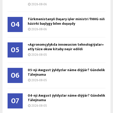
2026-08-06
Türkmenistanyň Daşary işler ministri ÝHHG-niň
04
häzirki başlygy bilen duşuşdy
2026-08-06
«Agronomçylykda innowasion tehnologiýalar»
05
atly täze okuw kitaby neşir edildi
2026-08-05
05-nji Awgust ýyldyzlar näme diýýär? Gündelik
06
Täleýnama
2026-08-05
04-nji Awgust ýyldyzlar näme diýýär? Gündelik
07
Täleýnama
2026-08-05