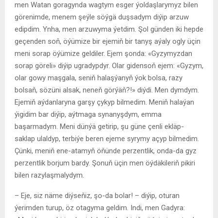
men Watan goragynda wagtym esger ýoldaşlarymyz bilen
görenimde, menem şeýle söýgä duşsadym diýip arzuw
edipdim. Ynha, men arzuwyma ýetdim. Şol günden iki hepde
geçenden soň, öýümize bir ejemiň bir tanyş aýaly ogly üçin
meni sorap öýümize geldiler. Ejem şonda: «Gyzymyzdan
sorap göreli» diýip ugradypdyr. Olar gidensoň ejem: «Gyzym,
olar gowy maşgala, seniň halaşýanyň ýok bolsa, razy
bolsaň, sözüni alsak, neneň görýäň?!» diýdi. Men dymdym.
Ejemiň aýdanlaryna garşy çykyp bilmedim. Meniň halaýan
ýigidim bar diýip, aýtmaga synanyşdym, emma
başarmadym. Meni dünýä getirip, şu güne çenli ekläp-
saklap ulaldyp, terbiýe beren ejeme syrymy açyp bilmedim.
Çünki, meniň ene-atamyň öňünde perzentlik, onda-da gyz
perzentlik borjum bardy. Şonuň üçin men öýdäkileriň pikiri
bilen razylaşmalydym.
– Eje, siz näme diýseňiz, şo-da bolar! – diýip, oturan
ýerimden turup, öz otagyma geldim. Indi, men Gadyra: