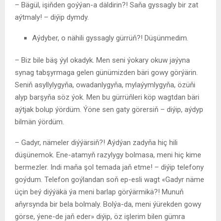
– Bägül, işiňden goýýan-a däldirin?! Saňa gyssagly bir zat
aýtmaly! – diýip dymdy.
Aýdyber, o nähili gyssagly gürrüň?! Düşünmedim.
– Biz bile bäş ýyl okadyk. Men seni ýokary okuw jaýyna
synag tabşyrmaga gelen günümizden bäri gowy görýärin.
Seniň asyllylygyňa, owadanlygyňa, mylaýymlygyňa, özüňi
alyp barşyňa söz ýok. Men bu gürrüňleri köp wagtdan bäri
aýtjak bolup ýördüm. Ýöne sen gaty görersiň – diýip, aýdyp
bilmän ýördüm.
– Gadyr, nämeler diýýärsiň?! Aýdýan zadyňa hiç hili
düşünemok. Ene-atamyň razylygy bolmasa, meni hiç kime
bermezler. Indi maňa şol temada jaň etme! – diýip telefony
goýdum. Telefon goýlandan soň ep-esli wagt «Gadyr näme
üçin beý diýýäkä ýa meni barlap görýärmikä?! Munuň
aňyrsynda bir bela bolmaly. Bolýa-da, meni ýürekden gowy
görse, ýene-de jaň eder» diýip, öz işlerim bilen gümra