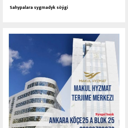
Sahypalara sygmadyk söýgi