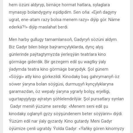
hem özüni aldyryp, birnäçe hormat hatlara, sylaglara
mynasyp bolandygyny eşidipdim. Sen oňa: «Ejeň dagyny
ugrat, ene-atam razy bolsa menem razy» diýip gör. Näme
ederkä?!» diýip maslahat berdi.
Men harby gullugy tamamlansoň, Gadyryň sözüni aldym.
Biz Gadyr bilen bileje baýramçylyklarda, dynç alyş
günlerinde paýtagtymyzda ýerleşýän teatrlara kino
görmäge giderdik. Bir gezegem edil şu wagtky ýaly
ýadymda teatra kino görmäge barypdyk. Şol günem
«Söýgi» atly kino görkezildi. Kinodaky baş gahrymanyň öz
söwer ýaryna bolan söýgüsi, durmuşyň kynçylyklaryna
garamazdan, öz wepaly ýaryna ygrarly bolşy, erjelligi,
ugurtapyjylygy aýratyn şöhlelendirilýär. Şol pursatlary synlan
Gadyr meniň ýüzüme seredip: «Menem seni edil şu
kinodaky oglanyň gyzy söýşündenem beter söýýärin» diýdi.
Ýüzüm edil nar ýaly gyzardy. Kino gutardy. Meni Gadyr
öýümize çenli ugratdy. Ýolda Gadyr: «Ýaňky gören kinomyzy