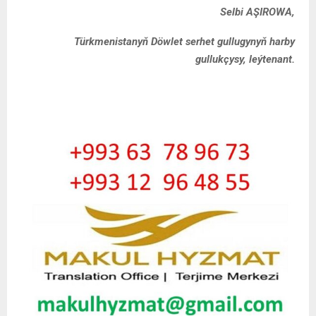
Selbi AŞIROWA
,
Türkmenistanyň Döwlet serhet gullugynyň harby
gullukçysy, leýtenant.