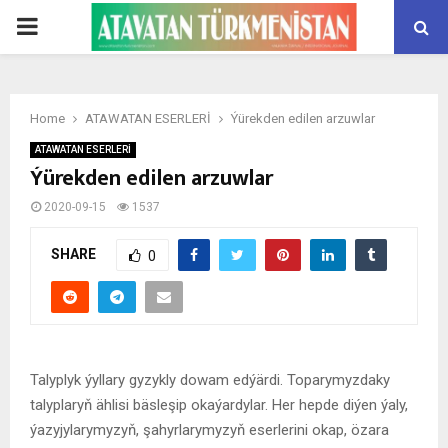
PRIMARY
MENU
Home
ATAWATAN ESERLERİ
Ýürekden edilen arzuwlar
ATAWATAN ESERLERİ
Ýürekden edilen arzuwlar
2020-09-15
1537
SHARE
0
Talyplyk ýyllary gyzykly dowam edýärdi. Toparymyzdaky
talyplaryň ählisi bäsleşip okaýardylar. Her hepde diýen ýaly,
ýazyjylarymyzyň, şahyrlarymyzyň eserlerini okap, özara