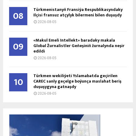
Türkmenistanyň Fransiýa Respublikasyndaky
08
Ilçisi fransuz atçylyk bilermeni bilen duşuşdy
2026-08-05
«Makul Emeli Intellekt» baradaky makala
09
Global Žurnalistler Geňeşiniň žurnalynda neşir
edildi
2026-08-05
Türkmen wekiliýeti Yslamabatda geçirilen
10
CAREC sanly geçelge boýunça maslahat beriş
duşuşygyna gatnaşdy
2026-08-05