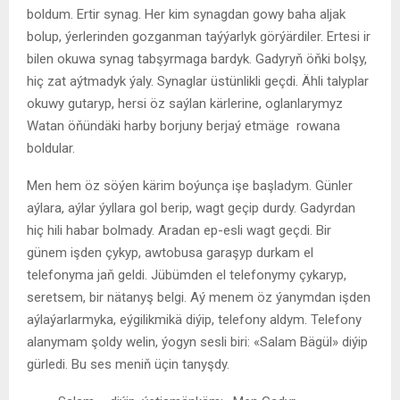
boldum. Ertir synag. Her kim synagdan gowy baha aljak
bolup, ýerlerinden gozganman taýýarlyk görýärdiler. Ertesi ir
bilen okuwa synag tabşyrmaga bardyk. Gadyryň öňki bolşy,
hiç zat aýtmadyk ýaly. Synaglar üstünlikli geçdi. Ähli talyplar
okuwy gutaryp, hersi öz saýlan kärlerine, oglanlarymyz
Watan öňündäki harby borjuny berjaý etmäge rowana
boldular.
Men hem öz söýen kärim boýunça işe başladym. Günler
aýlara, aýlar ýyllara gol berip, wagt geçip durdy. Gadyrdan
hiç hili habar bolmady. Aradan ep-esli wagt geçdi. Bir
günem işden çykyp, awtobusa garaşyp durkam el
telefonyma jaň geldi. Jübümden el telefonymy çykaryp,
seretsem, bir nätanyş belgi. Aý menem öz ýanymdan işden
aýlaýarlarmyka, eýgilikmikä diýip, telefony aldym. Telefony
alanymam şoldy welin, ýogyn sesli biri: «Salam Bägül» diýip
gürledi. Bu ses meniň üçin tanyşdy.