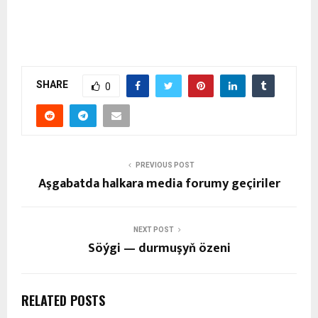
SHARE
0
PREVIOUS POST
Aşgabatda halkara media forumy geçiriler
NEXT POST
Söýgi — durmuşyň özeni
RELATED POSTS