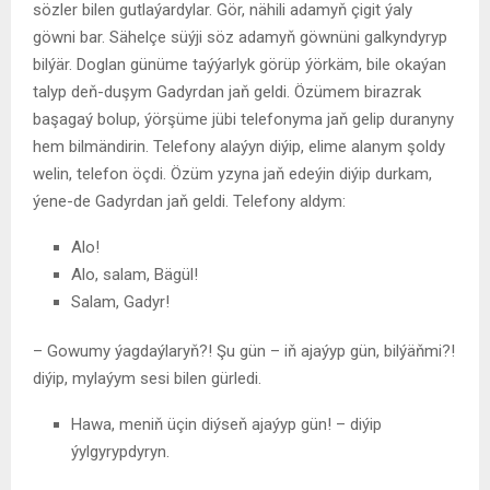
sözler bilen gutlaýardylar. Gör, nähili adamyň çigit ýaly
göwni bar. Sähelçe süýji söz adamyň göwnüni galkyndyryp
bilýär. Doglan günüme taýýarlyk görüp ýörkäm, bile okaýan
talyp deň-duşym Gadyrdan jaň geldi. Özümem birazrak
başagaý bolup, ýörşüme jübi telefonyma jaň gelip duranyny
hem bilmändirin. Telefony alaýyn diýip, elime alanym şoldy
welin, telefon öçdi. Özüm yzyna jaň edeýin diýip durkam,
ýene-de Gadyrdan jaň geldi. Telefony aldym:
Alo!
Alo, salam, Bägül!
Salam, Gadyr!
– Gowumy ýagdaýlaryň?! Şu gün – iň ajaýyp gün, bilýäňmi?!
diýip, mylaýym sesi bilen gürledi.
Hawa, meniň üçin diýseň ajaýyp gün! – diýip
ýylgyrypdyryn.