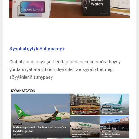
Syýahatçylyk Sahypamyz
Global pandemiýa şertleri tamamlanandan soňra haýsy
ýurda syýahata gitsem diýýänler we syýahat etmegi
söýýänleriň sahypasy