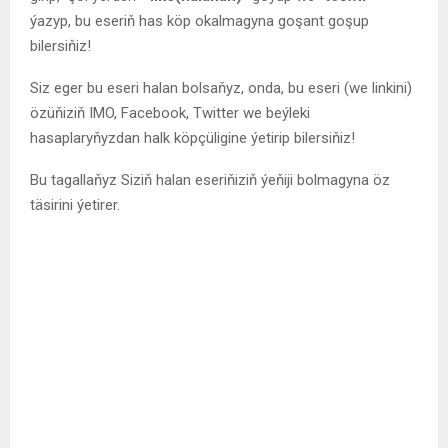
ýazyp, bu eseriň has köp okalmagyna goşant goşup
bilersiňiz!
Siz eger bu eseri halan bolsaňyz, onda, bu eseri (we linkini)
özüňiziň IMO, Facebook, Twitter we beýleki
hasaplaryňyzdan halk köpçüligine ýetirip bilersiňiz!
Bu tagallaňyz Siziň halan eseriňiziň ýeňiji bolmagyna öz
täsirini ýetirer.