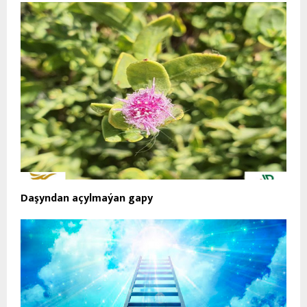
Daşyndan açylmaýan gapy