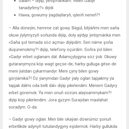
Salam – diýip, ýetişmänkäm: «Men Gadyr
tanadyňmy?» diýdi.
Hawa, gowumy ýagdaýlaryň, işleriň neneň?!
– Alla döneýin, hemme zat gowy. Bägül, bilýäňmi men saňa
okuw ýylymyzyň soňunda diýip, doly aýdyp ýetişmänkä men
«Saňa şol temada söz açma» diýipdim. Sen näme şoňa
düşünenokmy?! diýip, telefony öçürdim. Soňra ýol bilen:
«Gadyr erbet oglanam däl. Adamçylygyna söz ýok. Okuwy
gutaranymyza köp wagt geçse-de, harby gulluga gitse-de
meni ýatdan çykarmandyr. Meni çyny bilen gowy
görýämikä?! Öz ýanymdan Gadyr ýaly oglan tapjakmy ýa
tapjak dälmi oda belli däl» diýip pikirlendim. Menem Gadyry
erbet göremok. Ýa men onuň sözüni alaýsammykam?!
diýip köp pikirlendim. Jora gyzym Suraýdan maslahat
soradym. O-da:
– Gadyr gowy oglan. Men bile okaýan döwrümiz şonuň
erbetlikde adynyň tutulandygyny eşidemok. Harby gullukda