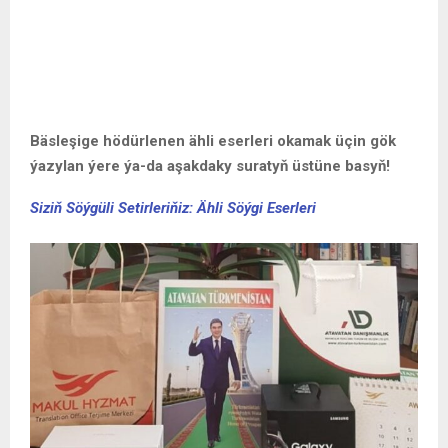
Bäsleşige hödürlenen ähli eserleri okamak üçin gök
ýazylan ýere ýa-da aşakdaky suratyň üstüne basyň!
Siziň Söýgüli Setirleriňiz: Ähli Söýgi Eserleri