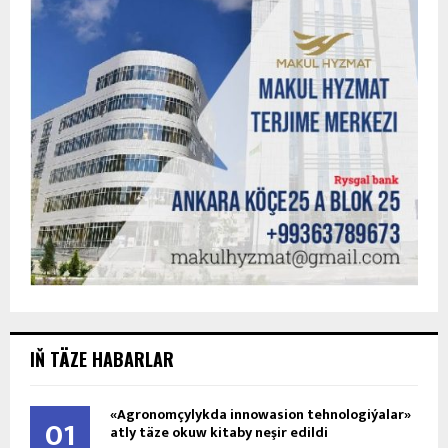
IŇ TÄZE HABARLAR
«Agronomçylykda innowasion tehnologiýalar»
01
atly täze okuw kitaby neşir edildi