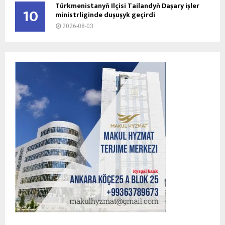
Türkmenistanyň Ilçisi Tailandyň Daşary işler
10
ministrliginde duşuşyk geçirdi
2026-08-03