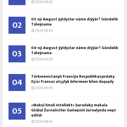
2026-08-05
05-nji Awgust ýyldyzlar näme diýýär? Gündelik
02
Täleýnama
2026-08-05
04-nji Awgust ýyldyzlar näme diýýär? Gündelik
03
Täleýnama
2026-08-05
Türkmenistanyň Fransiýa Respublikasyndaky
04
Ilçisi fransuz atçylyk bilermeni bilen duşuşdy
2026-08-05
«Makul Emeli Intellekt» baradaky makala
05
Global Žurnalistler Geňeşiniň žurnalynda neşir
edildi
2026-08-05