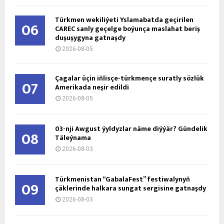
Türkmen wekiliýeti Yslamabatda geçirilen
06
CAREC sanly geçelge boýunça maslahat beriş
duşuşygyna gatnaşdy
2026-08-05
Çagalar üçin iňlisçe-türkmençe suratly sözlük
07
Amerikada neşir edildi
2026-08-05
03-nji Awgust ýyldyzlar näme diýýär? Gündelik
08
Täleýnama
2026-08-03
Türkmenistan “GabalaFest” festiwalynyň
09
çäklerinde halkara sungat sergisine gatnaşdy
2026-08-03