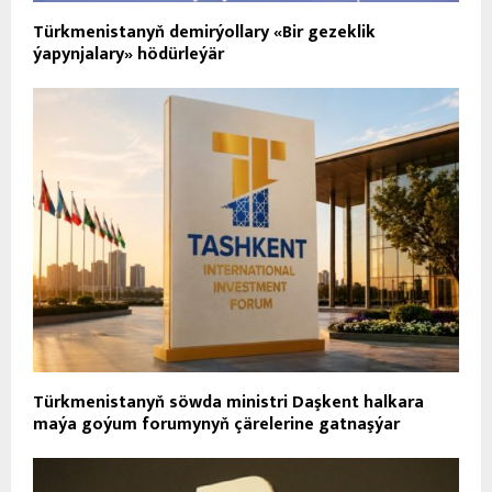
Türkmenistanyň demirýollary «Bir gezeklik
ýapynjalary» hödürleýär
Türkmenistanyň söwda ministri Daşkent halkara
maýa goýum forumynyň çärelerine gatnaşýar