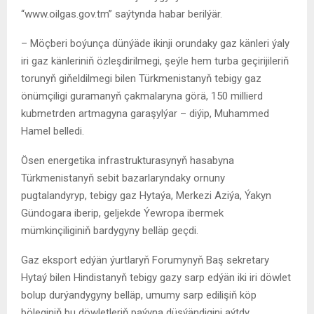
“www.oilgas.gov.tm” saýtynda habar berilýär.
– Möçberi boýunça dünýäde ikinji orundaky gaz känleri ýaly
iri gaz känleriniň özleşdirilmegi, şeýle hem turba geçirijileriň
torunyň giňeldilmegi bilen Türkmenistanyň tebigy gaz
önümçiligi guramanyň çakmalaryna görä, 150 millierd
kubmetrden artmagyna garaşylýar – diýip, Muhammed
Hamel belledi.
Ösen energetika infrastrukturasynyň hasabyna
Türkmenistanyň sebit bazarlaryndaky ornuny
pugtalandyryp, tebigy gaz Hytaýa, Merkezi Aziýa, Ýakyn
Gündogara iberip, geljekde Ýewropa ibermek
mümkinçiliginiň bardygyny belläp geçdi.
Gaz eksport edýän ýurtlaryň Forumynyň Baş sekretary
Hytaý bilen Hindistanyň tebigy gazy sarp edýän iki iri döwlet
bolup durýandygyny belläp, umumy sarp edilişiň köp
böleginiň bu döwletleriň paýyna düşýändigini aýtdy.