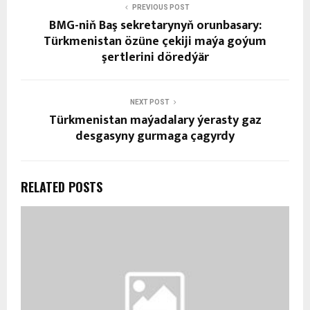
PREVIOUS POST
BMG-niň Baş sekretarynyň orunbasary:
Türkmenistan özüne çekiji maýa goýum
şertlerini döredýär
NEXT POST
Türkmenistan maýadalary ýerasty gaz
desgasyny gurmaga çagyrdy
RELATED POSTS