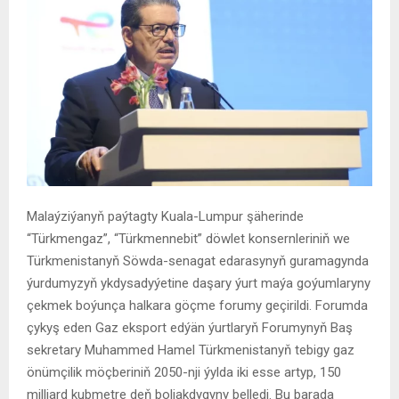
Malaýziýanyň paýtagty Kuala-Lumpur şäherinde
“Türkmengaz”, “Türkmennebit” döwlet konsernleriniň we
Türkmenistanyň Söwda-senagat edarasynyň guramagynda
ýurdumyzyň ykdysadyýetine daşary ýurt maýa goýumlaryny
çekmek boýunça halkara göçme forumy geçirildi. Forumda
çykyş eden Gaz eksport edýän ýurtlaryň Forumynyň Baş
sekretary Muhammed Hamel Türkmenistanyň tebigy gaz
önümçilik möçberiniň 2050-nji ýylda iki esse artyp, 150
milliard kubmetre deň boljakdygyny belledi. Bu barada