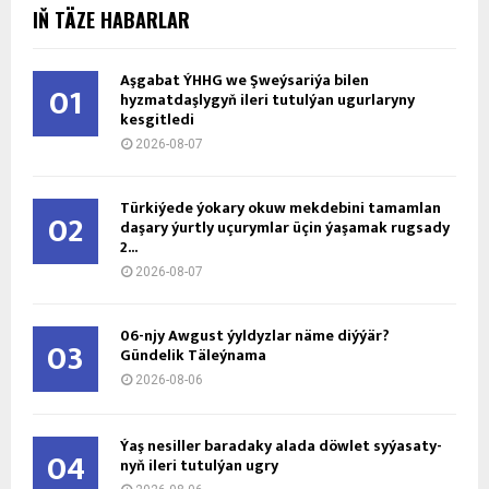
IŇ TÄZE HABARLAR
Aşgabat ÝHHG we Şweýsariýa bilen
01
hyzmatdaşlygyň ileri tutulýan ugurlaryny
kesgitledi
2026-08-07
Türkiýede ýokary okuw mekdebini tamamlan
02
daşary ýurtly uçurymlar üçin ýaşamak rugsady
2...
2026-08-07
06-njy Awgust ýyldyzlar näme diýýär?
03
Gündelik Täleýnama
2026-08-06
Ýaş ne­sil­ler ba­ra­da­ky ala­da döw­let sy­ýa­sa­ty­
04
nyň ile­ri tu­tul­ýan ug­ry