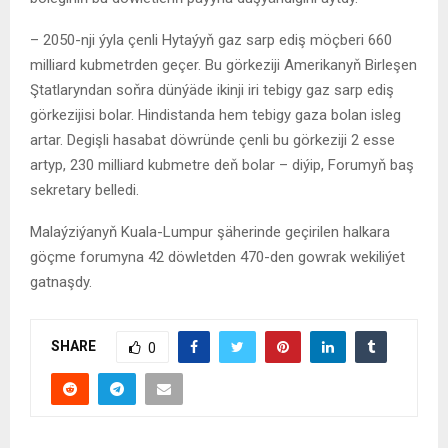
– 2050-nji ýyla çenli Hytaýyň gaz sarp ediş möçberi 660
milliard kubmetrden geçer. Bu görkeziji Amerikanyň Birleşen
Ştatlaryndan soňra dünýäde ikinji iri tebigy gaz sarp ediş
görkezijisi bolar. Hindistanda hem tebigy gaza bolan isleg
artar. Degişli hasabat döwründe çenli bu görkeziji 2 esse
artyp, 230 milliard kubmetre deň bolar – diýip, Forumyň baş
sekretary belledi.
Malaýziýanyň Kuala-Lumpur şäherinde geçirilen halkara
göçme forumyna 42 döwletden 470-den gowrak wekiliýet
gatnaşdy.
SHARE
0