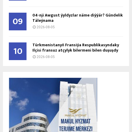
04-nji Awgust ýyldyzlar näme diýýär? Gündelik
09
Täleýnama
2026-08-05
Türkmenistanyň Fransiýa Respublikasyndaky
10
Ilçisi fransuz atçylyk bilermeni bilen duşuşdy
2026-08-05