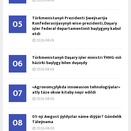
2026-08-06
Türkmenistanyň Prezidenti Şweýsariýa
05
Konfederasiýasynyň wise-prezidenti, Daşary
işler federal departamentiniň başlygyny kabul
etdi
2026-08-06
Türkmenistanyň Daşary işler ministri ÝHHG-niň
06
häzirki başlygy bilen duşuşdy
2026-08-06
«Agronomçylykda innowasion tehnologiýalar»
07
atly täze okuw kitaby neşir edildi
2026-08-05
05-nji Awgust ýyldyzlar näme diýýär? Gündelik
08
Täleýnama
2026-08-05