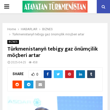
PRIMARY
MENU
Home
HABARLAR
BIZNES
Türkmenistanyň tebigy gaz önümçilik möçberi artar
BIZNES
Türkmenistanyň tebigy gaz önümçilik
möçberi artar
2025-04-25
458
SHARE
0