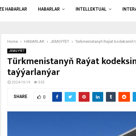
ÄZE HABARLAR
HABARLAR
INTELLEKTUAL
INTER
Home
HABARLAR
JEMGYÝET
Türkmenistanyň Raýat kodeksiniň t
JEMGYÝET
Türkmenistanyň Raýat kodeksin
taýýarlanýar
2024-10-19
535
SHARE
0