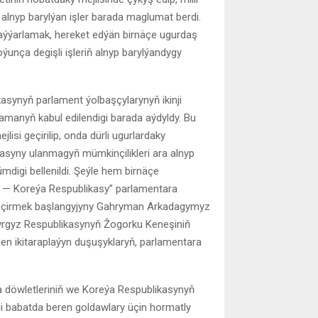
lnyp barylýan işler barada maglumat berdi.
ýýarlamak, hereket edýän birnäçe ugurdaş
unça degişli işleriň alnyp barylýandygy
asynyň parlament ýolbaşçylarynyň ikinji
namanyň kabul edilendigi barada aýdyldy. Bu
isi geçirilip, onda dürli ugurlardaky
ýasyny ulanmagyň mümkinçilikleri ara alnyp
mdigi bellenildi. Şeýle hem birnäçe
iýa — Koreýa Respublikasy” parlamentara
çirmek başlangyjyny Gahryman Arkadagymyz
rgyz Respublikasynyň Žogorku Keneşiniň
ilen ikitaraplaýyn duşuşyklaryň, parlamentara
a döwletleriniň we Koreýa Respublikasynyň
egi babatda beren goldawlary üçin hormatly