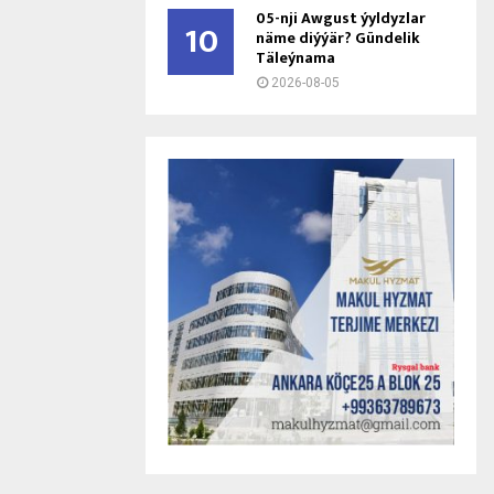
05-nji Awgust ýyldyzlar
10
näme diýýär? Gündelik
Täleýnama
2026-08-05