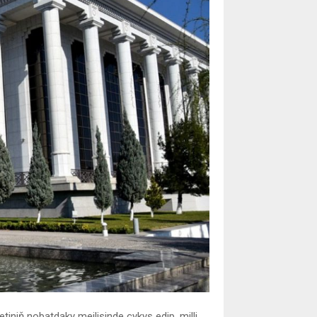
tiniň nobatdaky mejlisinde çykyş edip, milli