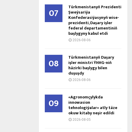
Türkmenistanyň Prezidenti
07
Şweýsariýa
Konfederasiýasynyň wise-
prezidenti, Daşary işler
federal departamentiniň
başlygyny kabul etdi
2026-08-06
Türkmenistanyň Daşary
08
işler ministri ÝHHG-niň
häzirki başlygy bilen
duşuşdy
2026-08-06
«Agronomçylykda
09
innowasion
tehnologiýalar» atly täze
okuw kitaby neşir edildi
2026-08-05