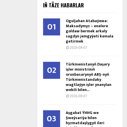
IŇ TÄZE HABARLAR
Oguljahan Atabaýewa:
01
Maksadymyz – enelere
goldaw bermek arkaly
sagdyn jemgyýeti kemala
getirmek
2026-08-07
Türkmenistanyň Daşary
02
işler ministriniň
orunbasarynyň ABŞ-nyň
Türkmenistandaky
wagtlaýyn işler ynanylan
wekili bilen...
2026-08-07
Aşgabat ÝHHG we
03
Şweýsariýa bilen
hyzmatdaşlygyň ileri