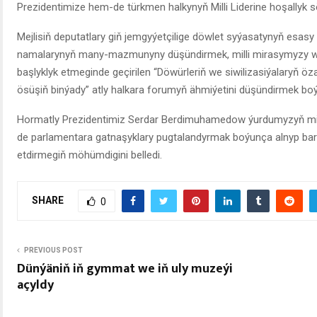
Prezidentimize hem-de türkmen halkynyň Milli Liderine hoşallyk sö
Mejlisiň deputatlary giň jemgyýetçilige döwlet syýasatynyň esasy 
namalarynyň many-mazmunyny düşündirmek, milli mirasymyzy wa
başlyklyk etmeginde geçirilen “Döwürleriň we siwilizasiýalaryň 
ösüşiň binýady” atly halkara forumyň ähmiýetini düşündirmek boý
Hormatly Prezidentimiz Serdar Berdimuhamedow ýurdumyzyň mill
de parlamentara gatnaşyklary pugtalandyrmak boýunça alnyp ba
etdirmegiň möhümdigini belledi.
SHARE
0
PREVIOUS POST
Dünýäniň iň gymmat we iň uly muzeýi
açyldy