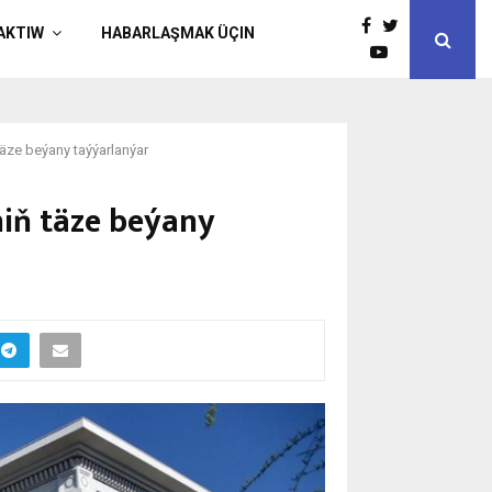
AKTIW
HABARLAŞMAK ÜÇIN
äze beýany taýýarlanýar
iň täze beýany