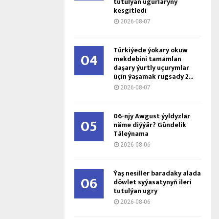
tutulýan ugurlaryny
kesgitledi
2026-08-07
Türkiýede ýokary okuw
04
mekdebini tamamlan
daşary ýurtly uçurymlar
üçin ýaşamak rugsady 2...
2026-08-07
06-njy Awgust ýyldyzlar
05
näme diýýär? Gündelik
Täleýnama
2026-08-06
Ýaş ne­sil­ler ba­ra­da­ky ala­da
06
döw­let sy­ýa­sa­ty­nyň ile­ri
tu­tul­ýan ug­ry
2026-08-06