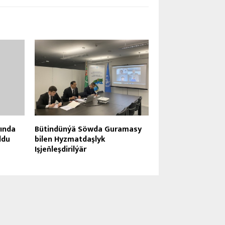
ında
Bütindünýä Söwda Guramasy
ldu
bilen Hyzmatdaşlyk
Işjeňleşdirilýär