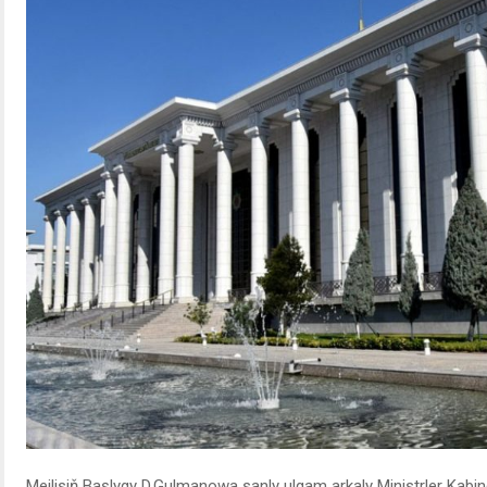
Mejlisiň Başlygy D.Gulmanowa sanly ulgam arkaly Ministrler Kabine