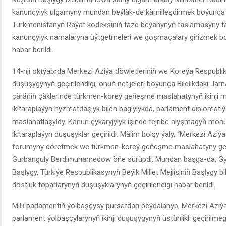
kanunçylyk ulgamyny mundan beýläk-de kämilleşdirmek boýunça a
Türkmenistanyň Raýat kodeksiniň täze beýanynyň taslamasyny ta
kanunçylyk namalaryna üýtgetmeleri we goşmaçalary girizmek boý
habar berildi.
14-nji oktýabrda Merkezi Aziýa döwletleriniň we Koreýa Respublik
duşuşygynyň geçirilendigi, onuň netijeleri boýunça Bilelikdäki Jar
çäräniň çäklerinde türkmen-koreý geňeşme maslahatynyň ikinji mejl
ikitaraplaýyn hyzmatdaşlyk bilen baglylykda, parlament diplomati
maslahatlaşyldy. Kanun çykaryjylyk işinde tejribe alyşmagyň möhü
ikitaraplaýyn duşuşyklar geçirildi. Mälim bolşy ýaly, “Merkezi Az
forumyny döretmek we türkmen-koreý geňeşme maslahatyny ge
Gurbanguly Berdimuhamedow öňe sürüpdi. Mundan başga-da, Gy
Başlygy, Türkiýe Respublikasynyň Beýik Millet Mejlisiniň Başlygy b
dostluk toparlarynyň duşuşyklarynyň geçirilendigi habar berildi.
Milli parlamentiň ýolbaşçysy pursatdan peýdalanyp, Merkezi Aziý
parlament ýolbaşçylarynyň ikinji duşuşygynyň üstünlikli geçirilm