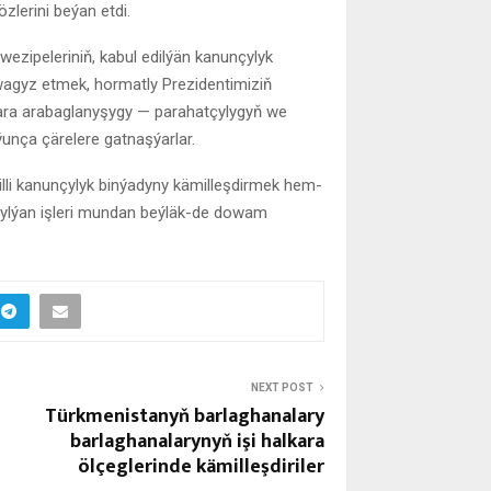
zlerini beýan etdi.
wezipeleriniň, kabul edilýän kanunçylyk
gyz etmek, hormatly Prezidentimiziň
özara arabaglanyşygy — parahatçylygyň we
unça çärelere gatnaşýarlar.
i kanunçylyk binýadyny kämilleşdirmek hem-
rylýan işleri mundan beýläk-de dowam
NEXT POST
Türkmenistanyň barlaghanalary
barlaghanalarynyň işi halkara
ölçeglerinde kämilleşdiriler