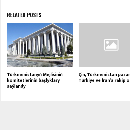
RELATED POSTS
Türkmenistanyň Mejlisiniň
Çin, Türkmenistan pazar
komitetleriniň başlyklary
Türkiye ve İran’a rakip o
saýlandy