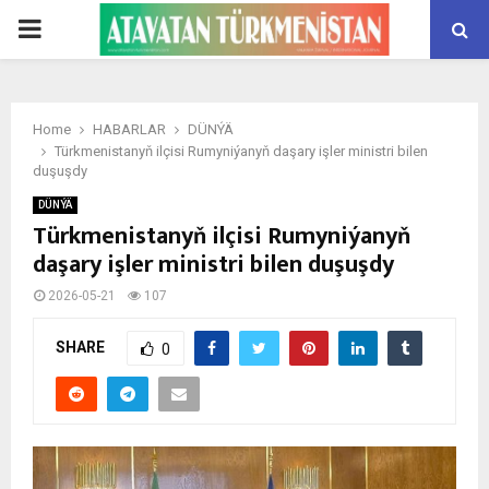
PRIMARY
MENU
Home
HABARLAR
DÜNÝÄ
Türkmenistanyň ilçisi Rumyniýanyň daşary işler ministri bilen
duşuşdy
DÜNÝÄ
Türkmenistanyň ilçisi Rumyniýanyň
daşary işler ministri bilen duşuşdy
2026-05-21
107
SHARE
0