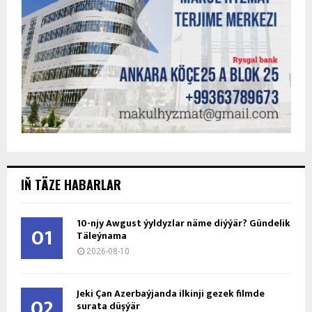
IŇ TÄZE HABARLAR
10-njy Awgust ýyldyzlar näme diýýär? Gündelik
01
Täleýnama
2026-08-10
Jeki Çan Azerbaýjanda ilkinji gezek filmde
02
surata düşýär