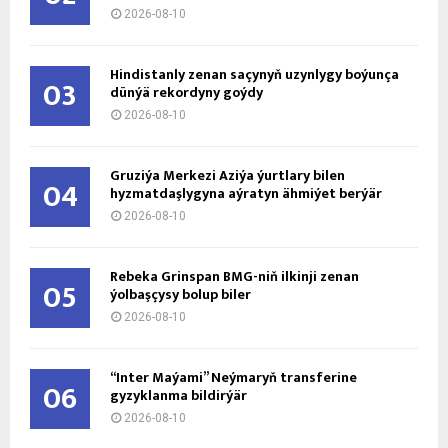
2026-08-10
Hindistanly zenan saçynyň uzynlygy boýunça
03
dünýä rekordyny goýdy
2026-08-10
Gruziýa Merkezi Aziýa ýurtlary bilen
04
hyzmatdaşlygyna aýratyn ähmiýet berýär
2026-08-10
Rebeka Grinspan BMG-niň ilkinji zenan
05
ýolbaşçysy bolup biler
2026-08-10
“Inter Maýami” Neýmaryň transferine
06
gyzyklanma bildirýär
2026-08-10