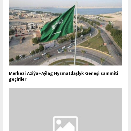
Merkezi Aziýa+Aýlag Hyzmatdaşlyk Geňeşi sammiti
geçiriler