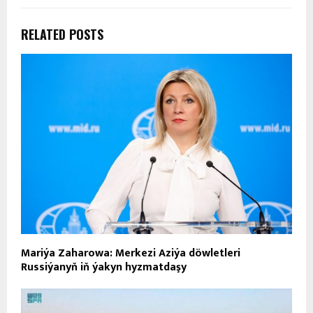
RELATED POSTS
Mariýa Zaharowa: Merkezi Aziýa döwletleri
Russiýanyň iň ýakyn hyzmatdaşy