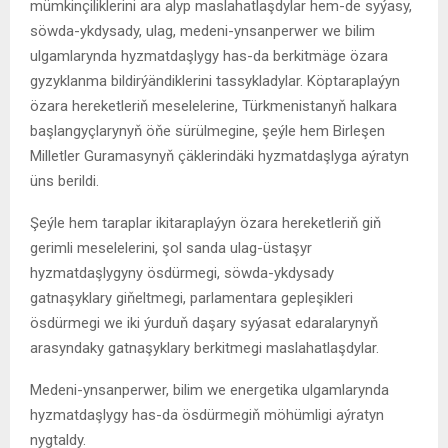
mümkinçiliklerini ara alyp maslahatlaşdylar hem-de syýasy,
söwda-ykdysady, ulag, medeni-ynsanperwer we bilim
ulgamlarynda hyzmatdaşlygy has-da berkitmäge özara
gyzyklanma bildirýändiklerini tassykladylar. Köptaraplaýyn
özara hereketleriň meselelerine, Türkmenistanyň halkara
başlangyçlarynyň öňe sürülmegine, şeýle hem Birleşen
Milletler Guramasynyň çäklerindäki hyzmatdaşlyga aýratyn
üns berildi.
Şeýle hem taraplar ikitaraplaýyn özara hereketleriň giň
gerimli meselelerini, şol sanda ulag-üstaşyr
hyzmatdaşlygyny ösdürmegi, söwda-ykdysady
gatnaşyklary giňeltmegi, parlamentara gepleşikleri
ösdürmegi we iki ýurduň daşary syýasat edaralarynyň
arasyndaky gatnaşyklary berkitmegi maslahatlaşdylar.
Medeni-ynsanperwer, bilim we energetika ulgamlarynda
hyzmatdaşlygy has-da ösdürmegiň möhümligi aýratyn
nygtaldy.