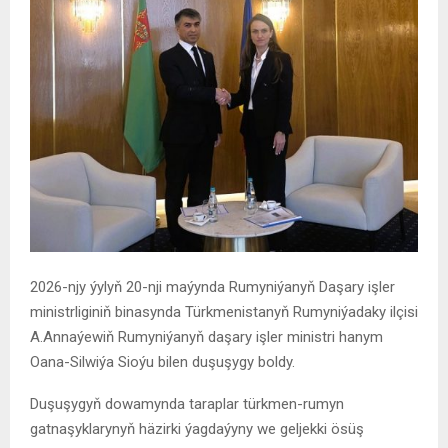
2026-njy ýylyň 20-nji maýynda Rumyniýanyň Daşary işler
ministrliginiň binasynda Türkmenistanyň Rumyniýadaky ilçisi
A.Annaýewiň Rumyniýanyň daşary işler ministri hanym
Oana-Silwiýa Sioýu bilen duşuşygy boldy.
Duşuşygyň dowamynda taraplar türkmen-rumyn
gatnaşyklarynyň häzirki ýagdaýyny we geljekki ösüş