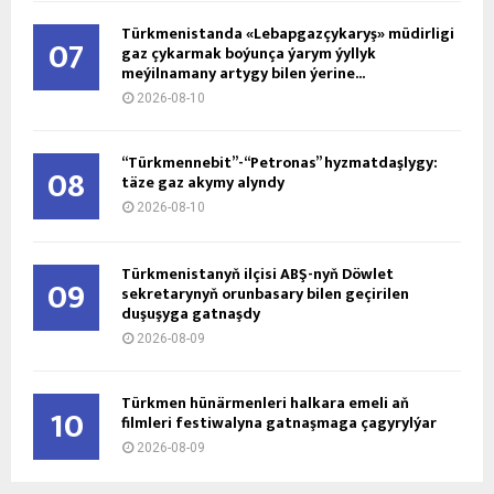
Türkmenistanda «Lebapgazçykaryş» müdirligi
07
gaz çykarmak boýunça ýarym ýyllyk
meýilnamany artygy bilen ýerine...
2026-08-10
“Türkmennebit”-“Petronas” hyzmatdaşlygy:
08
täze gaz akymy alyndy
2026-08-10
Türkmenistanyň ilçisi ABŞ-nyň Döwlet
09
sekretarynyň orunbasary bilen geçirilen
duşuşyga gatnaşdy
2026-08-09
Türkmen hünärmenleri halkara emeli aň
10
filmleri festiwalyna gatnaşmaga çagyrylýar
2026-08-09