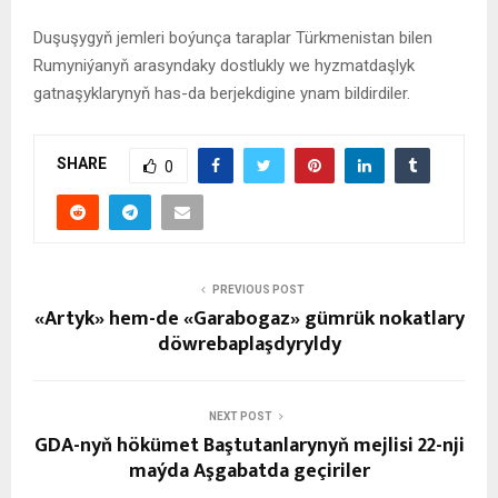
Duşuşygyň jemleri boýunça taraplar Türkmenistan bilen
Rumyniýanyň arasyndaky dostlukly we hyzmatdaşlyk
gatnaşyklarynyň has-da berjekdigine ynam bildirdiler.
SHARE
0
PREVIOUS POST
«Artyk» hem-de «Garabogaz» gümrük nokatlary
döwrebaplaşdyryldy
NEXT POST
GDA-nyň hökümet Baştutanlarynyň mejlisi 22-nji
maýda Aşgabatda geçiriler