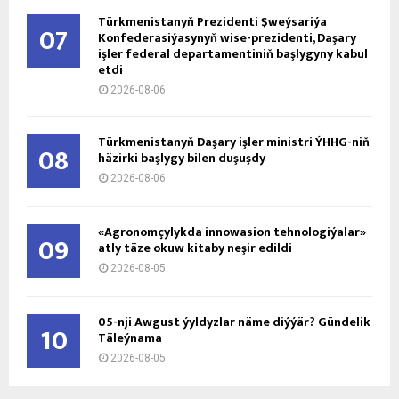
Türkmenistanyň Prezidenti Şweýsariýa
07
Konfederasiýasynyň wise-prezidenti, Daşary
işler federal departamentiniň başlygyny kabul
etdi
2026-08-06
Türkmenistanyň Daşary işler ministri ÝHHG-niň
08
häzirki başlygy bilen duşuşdy
2026-08-06
«Agronomçylykda innowasion tehnologiýalar»
09
atly täze okuw kitaby neşir edildi
2026-08-05
05-nji Awgust ýyldyzlar näme diýýär? Gündelik
10
Täleýnama
2026-08-05