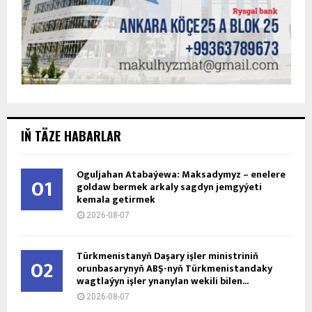
IŇ TÄZE HABARLAR
Oguljahan Atabaýewa: Maksadymyz – enelere
01
goldaw bermek arkaly sagdyn jemgyýeti
kemala getirmek
2026-08-07
Türkmenistanyň Daşary işler ministriniň
02
orunbasarynyň ABŞ-nyň Türkmenistandaky
wagtlaýyn işler ynanylan wekili bilen...
2026-08-07