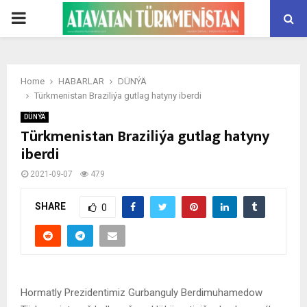
PRIMARY
MENU
Home
HABARLAR
DÜNÝÄ
Türkmenistan Braziliýa gutlag hatyny iberdi
DÜNÝÄ
Türkmenistan Braziliýa gutlag hatyny
iberdi
2021-09-07
479
SHARE
0
Hormatly Prezidentimiz Gurbanguly Berdimuhamedow