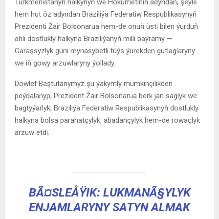
Türkmenistanyň halkynyň we Hökümetiniň adyndan, şeýle
hem hut öz adyndan Braziliýa Federatiw Respublikasynyň
Prezidenti Žair Bolsonarua hem-de onuň üsti bilen ýurduň
ähli dostlukly halkyna Braziliýanyň milli baýramy —
Garaşsyzlyk güni mynasybetli tüýs ýürekden gutlaglaryny
we iň gowy arzuwlaryny ýollady.
Döwlet Baştutanymyz şu ýakymly mümkinçilikden
peýdalanyp, Prezident Žair Bolsonarua berk jan saglyk we
bagtyýarlyk, Braziliýa Federatiw Respublikasynyň dostlukly
halkyna bolsa parahatçylyk, abadançylyk hem-de rowaçlyk
arzuw etdi.
BÃ¤SLEÅŸIK: LUKMANÃ§YLYK
ENJAMLARYNY SATYN ALMAK