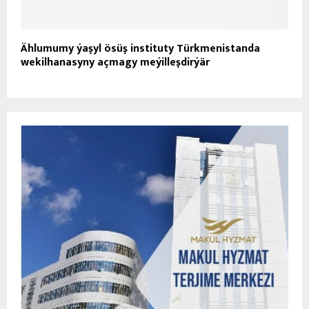
Ählumumy ýaşyl ösüş instituty Türkmenistanda
wekilhanasyny açmagy meýilleşdirýär