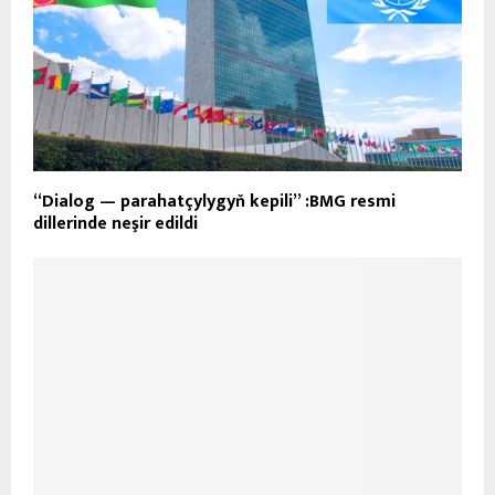
“Dialog — parahatçylygyň kepili” :BMG resmi
dillerinde neşir edildi