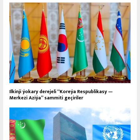
Ilkinji ýokary derejeli “Koreýa Respublikasy —
Merkezi Aziýa” sammiti geçiriler