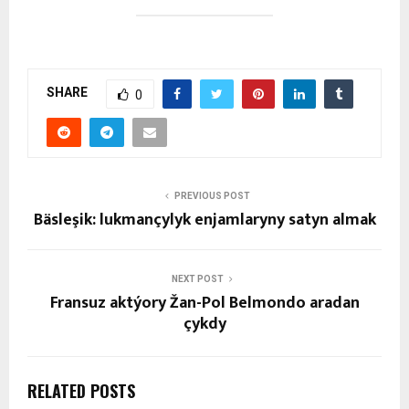
SHARE
0
PREVIOUS POST
Bäsleşik: lukmançylyk enjamlaryny satyn almak
NEXT POST
Fransuz aktýory Žan-Pol Belmondo aradan
çykdy
RELATED POSTS