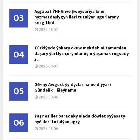
Aşgabat ÝHHG we Şweýsariýa bilen
03
hyzmatdaşlygyň ileri tutulýan ugurlaryny
kesgitledi
2026-08-07
Türkiýede ýokary okuw mekdebini tamamlan
04
daşary ýurtly uçurymlar üçin ýaşamak rugsady
2...
2026-08-07
06-njy Awgust ýyldyzlar näme diýýär?
05
Gündelik Täleýnama
2026-08-06
Ýaş ne­sil­ler ba­ra­da­ky ala­da döw­let sy­ýa­sa­ty­
06
nyň ile­ri tu­tul­ýan ug­ry
2026-08-06