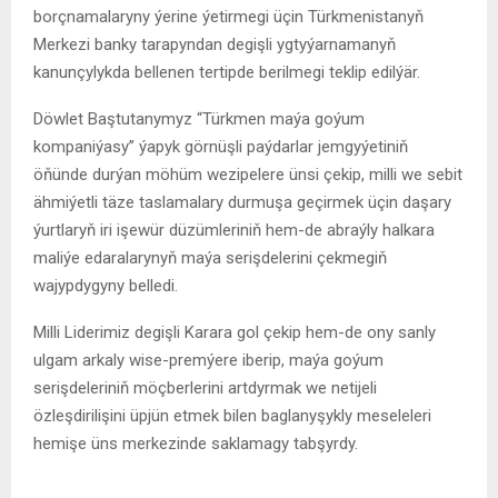
borçnamalaryny ýerine ýetirmegi üçin Türkmenistanyň
Merkezi banky tarapyndan degişli ygtyýarnamanyň
kanunçylykda bellenen tertipde berilmegi teklip edilýär.
Döwlet Baştutanymyz “Türkmen maýa goýum
kompaniýasy” ýapyk görnüşli paýdarlar jemgyýetiniň
öňünde durýan möhüm wezipelere ünsi çekip, milli we sebit
ähmiýetli täze taslamalary durmuşa geçirmek üçin daşary
ýurtlaryň iri işewür düzümleriniň hem-de abraýly halkara
maliýe edaralarynyň maýa serişdelerini çekmegiň
wajypdygyny belledi.
Milli Liderimiz degişli Karara gol çekip hem-de ony sanly
ulgam arkaly wise-premýere iberip, maýa goýum
serişdeleriniň möçberlerini artdyrmak we netijeli
özleşdirilişini üpjün etmek bilen baglanyşykly meseleleri
hemişe üns merkezinde saklamagy tabşyrdy.