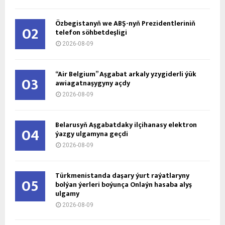
Özbegistanyň we ABŞ-nyň Prezidentleriniň
02
telefon söhbetdeşligi
2026-08-09
“Air Belgium” Aşgabat arkaly yzygiderli ýük
03
awiagatnaşygyny açdy
2026-08-09
Belarusyň Aşgabatdaky ilçihanasy elektron
04
ýazgy ulgamyna geçdi
2026-08-09
Türkmenistanda daşary ýurt raýatlaryny
05
bolýan ýerleri boýunça Onlaýn hasaba alyş
ulgamy
2026-08-09