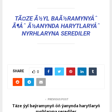
TÃ¤ZE Ã½YL BAÃ½RAMYNYÅˆ
Ã¶Åˆ Ã½ANYNDA HARYTLARYÅˆ
NYRHLARYNA SEREDILER
SHARE
0
PREVIOUS POST
Täze ýyl baýramynyň öň ýanynda harytlaryň
nyrhlaryna serediler