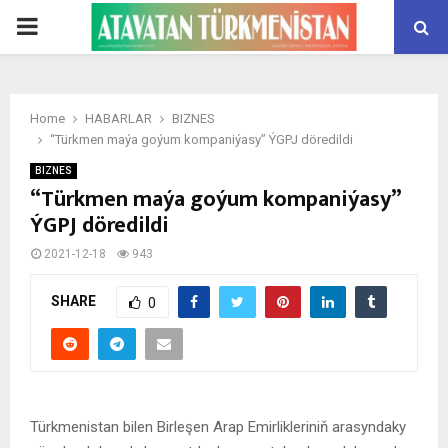
PRIMARY
MENU
Home
HABARLAR
BIZNES
“Türkmen maýa goýum kompaniýasy” ÝGPJ döredildi
BIZNES
“Türkmen maýa goýum kompaniýasy”
ÝGPJ döredildi
2021-12-18
943
SHARE
0
Türkmenistan bilen Birleşen Arap Emirlikleriniň arasyndaky