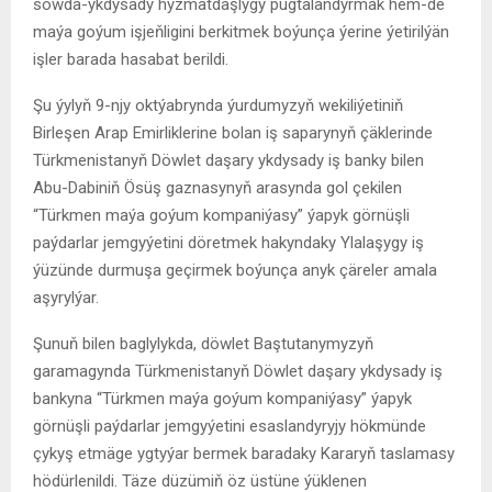
söwda-ykdysady hyzmatdaşlygy pugtalandyrmak hem-de
maýa goýum işjeňligini berkitmek boýunça ýerine ýetirilýän
işler barada hasabat berildi.
Şu ýylyň 9-njy oktýabrynda ýurdumyzyň wekiliýetiniň
Birleşen Arap Emirliklerine bolan iş saparynyň çäklerinde
Türkmenistanyň Döwlet daşary ykdysady iş banky bilen
Abu-Dabiniň Ösüş gaznasynyň arasynda gol çekilen
“Türkmen maýa goýum kompaniýasy” ýapyk görnüşli
paýdarlar jemgyýetini döretmek hakyndaky Ylalaşygy iş
ýüzünde durmuşa geçirmek boýunça anyk çäreler amala
aşyrylýar.
Şunuň bilen baglylykda, döwlet Baştutanymyzyň
garamagynda Türkmenistanyň Döwlet daşary ykdysady iş
bankyna “Türkmen maýa goýum kompaniýasy” ýapyk
görnüşli paýdarlar jemgyýetini esaslandyryjy hökmünde
çykyş etmäge ygtyýar bermek baradaky Kararyň taslamasy
hödürlenildi. Täze düzümiň öz üstüne ýüklenen