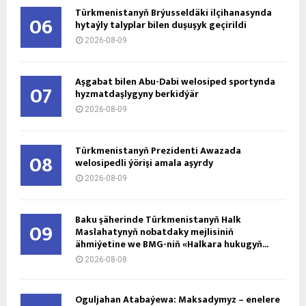
Türkmenistanyň Brýusseldäki ilçihanasynda
06
hytaýly talyplar bilen duşuşyk geçirildi
2026-08-09
Aşgabat bilen Abu-Dabi welosiped sportynda
07
hyzmatdaşlygyny berkidýär
2026-08-09
Türkmenistanyň Prezidenti Awazada
08
welosipedli ýörişi amala aşyrdy
2026-08-09
Baku şäherinde Türkmenistanyň Halk
09
Maslahatynyň nobatdaky mejlisiniň
ähmiýetine we BMG-niň «Halkara hukugyň...
2026-08-08
Oguljahan Atabaýewa: Maksadymyz – enelere