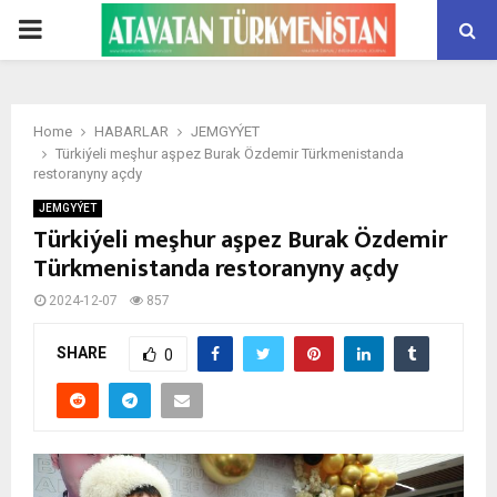
PRIMARY
MENU
Home
HABARLAR
JEMGYÝET
Türkiýeli meşhur aşpez Burak Özdemir Türkmenistanda
restoranyny açdy
JEMGYÝET
Türkiýeli meşhur aşpez Burak Özdemir
Türkmenistanda restoranyny açdy
2024-12-07
857
SHARE
0