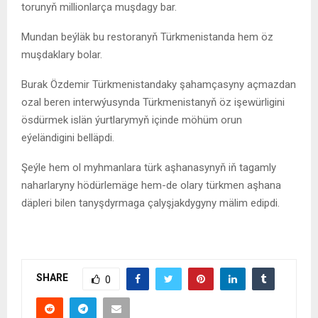
torunyň millionlarça muşdagy bar.
Mundan beýläk bu restoranyň Türkmenistanda hem öz
muşdaklary bolar.
Burak Özdemir Türkmenistandaky şahamçasyny açmazdan
ozal beren interwýusynda Türkmenistanyň öz işewürligini
ösdürmek islän ýurtlarymyň içinde möhüm orun
eýeländigini belläpdi.
Şeýle hem ol myhmanlara türk aşhanasynyň iň tagamly
naharlaryny hödürlemäge hem-de olary türkmen aşhana
däpleri bilen tanyşdyrmaga çalyşjakdygyny mälim edipdi.
SHARE
0