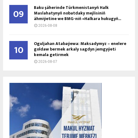
Baku şäherinde Türkmenistanyň Halk
09
Maslahatynyň nobatdaky mejlisiniň
ähmiýetine we BMG-niň «Halkara hukugyň...
2026-08-08
Oguljahan Atabaýewa: Maksadymyz – enelere
10
goldaw bermek arkaly sagdyn jemgyýeti
kemala getirmek
2026-08-07