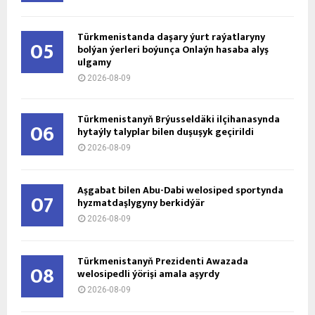
Türkmenistanda daşary ýurt raýatlaryny
05
bolýan ýerleri boýunça Onlaýn hasaba alyş
ulgamy
2026-08-09
Türkmenistanyň Brýusseldäki ilçihanasynda
06
hytaýly talyplar bilen duşuşyk geçirildi
2026-08-09
Aşgabat bilen Abu-Dabi welosiped sportynda
07
hyzmatdaşlygyny berkidýär
2026-08-09
Türkmenistanyň Prezidenti Awazada
08
welosipedli ýörişi amala aşyrdy
2026-08-09