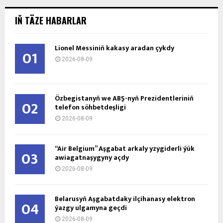
IŇ TÄZE HABARLAR
Lionel Messiniň kakasy aradan çykdy
01
2026-08-09
Özbegistanyň we ABŞ-nyň Prezidentleriniň
02
telefon söhbetdeşligi
2026-08-09
“Air Belgium” Aşgabat arkaly yzygiderli ýük
03
awiagatnaşygyny açdy
2026-08-09
Belarusyň Aşgabatdaky ilçihanasy elektron
04
ýazgy ulgamyna geçdi
2026-08-09