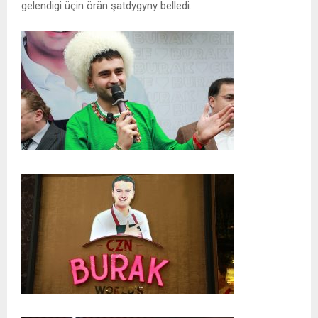
gelendigi üçin örän şatdygyny belledi.