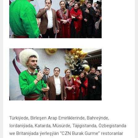
Türkiýede, Birleşen Arap Emirliklerinde, Bahreýnde,
Iordaniýada, Katarda, Müsürde, Täjigistanda, Özbegistanda
we Britaniýada ýerleşýän “CZN Burak Gurme” restoranlar