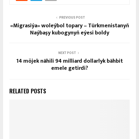
PREVIOUS POST
«Migrasiýa» woleýbol topary – Türkmenistanyň
Naýbaşy kubogynyň eýesi boldy
NEXT POST
14 möjek nähili 94 milliard dollarlyk bähbit
emele getirdi?
RELATED POSTS