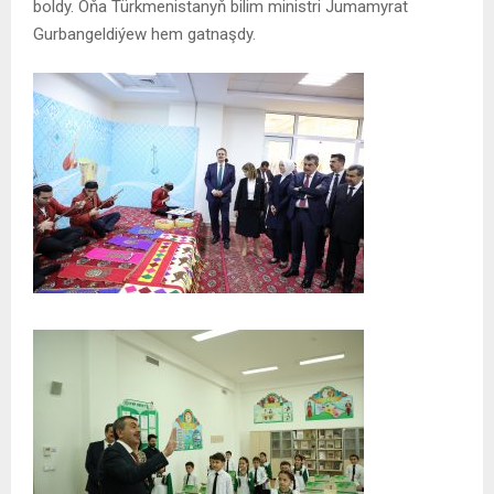
boldy. Oňa Türkmenistanyň bilim ministri Jumamyrat
Gurbangeldiýew hem gatnaşdy.