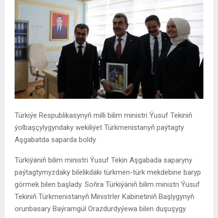
Türkiýe Respublikasynyň milli bilim ministri Ýusuf Tekiniň
ýolbaşçylygyndaky wekiliýet Türkmenistanyň paýtagty
Aşgabatda saparda boldy.
Türkiýäniň bilim ministri Ýusuf Tekin Aşgabada saparyny
paýtagtymyzdaky bilelikdäki türkmen-türk mekdebine baryp
görmek bilen başlady. Soňra Türkiýäniň bilim ministri Ýusuf
Tekiniň Türkmenistanyň Ministrler Kabinetiniň Başlygynyň
orunbasary Baýramgül Orazdurdyýewa bilen duşuşygy