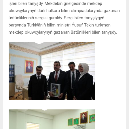
işleri bilen tanyşdy. Mekdebiň girelgesinde mekdep
okuwçylarynyň dürli halkara bilim olimpiadalarynda gazanan
üstünlikleriniň sergisi guraldy. Sergi bilen tanyşlygyň
barşynda Türkiýäniň bilim ministri Ýusuf Tekin türkmen
mekdep okuwçylarynyň gazanan üstünlikleri bilen tanyşdy.