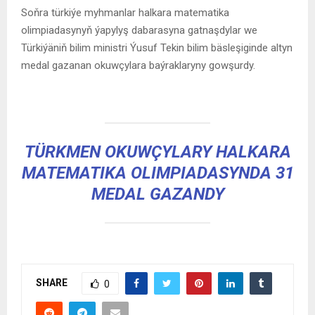
Soňra türkiýe myhmanlar halkara matematika
olimpiadasynyň ýapylyş dabarasyna gatnaşdylar we
Türkiýäniň bilim ministri Ýusuf Tekin bilim bäsleşiginde altyn
medal gazanan okuwçylara baýraklaryny gowşurdy.
TÜRKMEN OKUWÇYLARY HALKARA
MATEMATIKA OLIMPIADASYNDA 31
MEDAL GAZANDY
SHARE
0