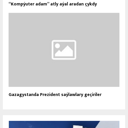
“Kompýuter adam” atly aýal aradan çykdy
Gazagystanda Prezident saýlawlary geçiriler