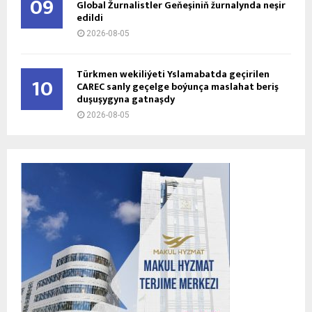
09
Global Žurnalistler Geňeşiniň žurnalynda neşir
edildi
2026-08-05
Türkmen wekiliýeti Yslamabatda geçirilen
10
CAREC sanly geçelge boýunça maslahat beriş
duşuşygyna gatnaşdy
2026-08-05