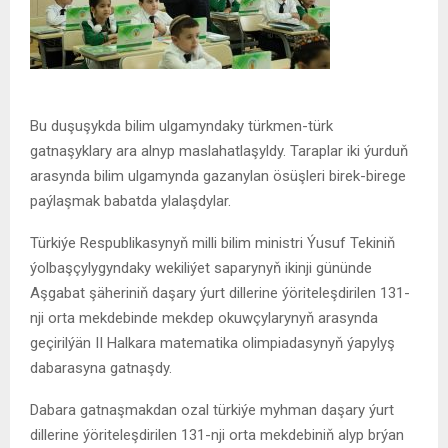
Bu duşuşykda bilim ulgamyndaky türkmen-türk
gatnaşyklary ara alnyp maslahatlaşyldy. Taraplar iki ýurduň
arasynda bilim ulgamynda gazanylan ösüşleri birek-birege
paýlaşmak babatda ylalaşdylar.
Türkiýe Respublikasynyň milli bilim ministri Ýusuf Tekiniň
ýolbaşçylygyndaky wekiliýet saparynyň ikinji gününde
Aşgabat şäheriniň daşary ýurt dillerine ýöriteleşdirilen 131-
nji orta mekdebinde mekdep okuwçylarynyň arasynda
geçirilýän II Halkara matematika olimpiadasynyň ýapylyş
dabarasyna gatnaşdy.
Dabara gatnaşmakdan ozal türkiýe myhman daşary ýurt
dillerine ýöriteleşdirilen 131-nji orta mekdebiniň alyp brýan