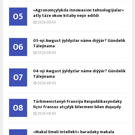
«Agronomçylykda innowasion tehnologiýalar»
05
atly täze okuw kitaby neşir edildi
2026-08-05
05-nji Awgust ýyldyzlar näme diýýär? Gündelik
06
Täleýnama
2026-08-05
04-nji Awgust ýyldyzlar näme diýýär? Gündelik
07
Täleýnama
2026-08-05
Türkmenistanyň Fransiýa Respublikasyndaky
08
Ilçisi fransuz atçylyk bilermeni bilen duşuşdy
2026-08-05
«Makul Emeli Intellekt» baradaky makala