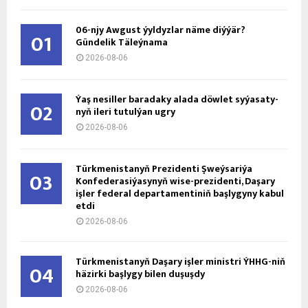
06-njy Awgust ýyldyzlar näme diýýär?
01
Gündelik Täleýnama
2026-08-06
Ýaş ne­sil­ler ba­ra­da­ky ala­da döw­let sy­ýa­sa­ty­
02
nyň ile­ri tu­tul­ýan ug­ry
2026-08-06
Türkmenistanyň Prezidenti Şweýsariýa
03
Konfederasiýasynyň wise-prezidenti, Daşary
işler federal departamentiniň başlygyny kabul
etdi
2026-08-06
Türkmenistanyň Daşary işler ministri ÝHHG-niň
04
häzirki başlygy bilen duşuşdy
2026-08-06