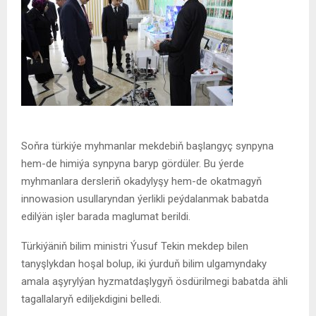
Soňra türkiýe myhmanlar mekdebiň başlangyç synpyna
hem-de himiýa synpyna baryp gördüler. Bu ýerde
myhmanlara dersleriň okadylyşy hem-de okatmagyň
innowasion usullaryndan ýerlikli peýdalanmak babatda
edilýän işler barada maglumat berildi.
Türkiýäniň bilim ministri Ýusuf Tekin mekdep bilen
tanyşlykdan hoşal bolup, iki ýurduň bilim ulgamyndaky
amala aşyrylýan hyzmatdaşlygyň ösdürilmegi babatda ähli
tagallalaryň ediljekdigini belledi.