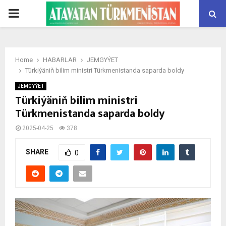
PRIMARY
MENU
Home
HABARLAR
JEMGYÝET
Türkiýäniň bilim ministri Türkmenistanda saparda boldy
JEMGYÝET
Türkiýäniň bilim ministri
Türkmenistanda saparda boldy
2025-04-25
378
SHARE
0