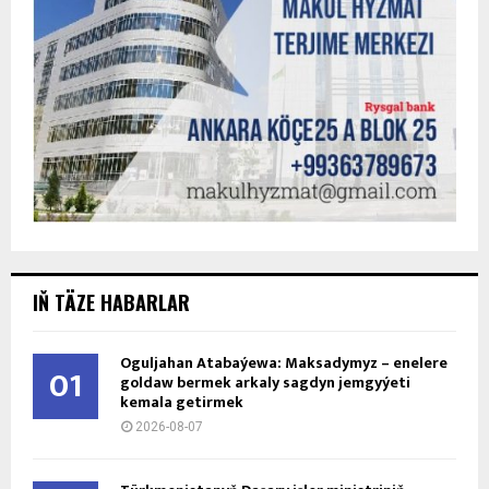
IŇ TÄZE HABARLAR
Oguljahan Atabaýewa: Maksadymyz – enelere
01
goldaw bermek arkaly sagdyn jemgyýeti
kemala getirmek
2026-08-07