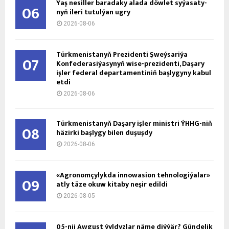
Ýaş ne­sil­ler ba­ra­da­ky ala­da döw­let sy­ýa­sa­ty­
06
nyň ile­ri tu­tul­ýan ug­ry
2026-08-06
Türkmenistanyň Prezidenti Şweýsariýa
07
Konfederasiýasynyň wise-prezidenti, Daşary
işler federal departamentiniň başlygyny kabul
etdi
2026-08-06
Türkmenistanyň Daşary işler ministri ÝHHG-niň
08
häzirki başlygy bilen duşuşdy
2026-08-06
«Agronomçylykda innowasion tehnologiýalar»
09
atly täze okuw kitaby neşir edildi
2026-08-05
05-nji Awgust ýyldyzlar näme diýýär? Gündelik