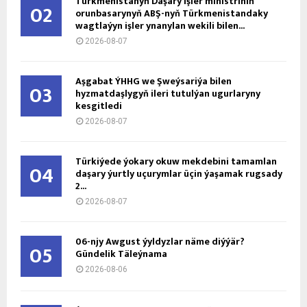
Türkmenistanyň Daşary işler ministriniň
02
orunbasarynyň ABŞ-nyň Türkmenistandaky
wagtlaýyn işler ynanylan wekili bilen...
2026-08-07
Aşgabat ÝHHG we Şweýsariýa bilen
03
hyzmatdaşlygyň ileri tutulýan ugurlaryny
kesgitledi
2026-08-07
Türkiýede ýokary okuw mekdebini tamamlan
04
daşary ýurtly uçurymlar üçin ýaşamak rugsady
2...
2026-08-07
06-njy Awgust ýyldyzlar näme diýýär?
05
Gündelik Täleýnama
2026-08-06