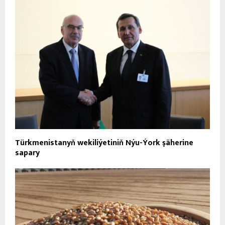
Türkmenistanyň wekiliýetiniň Nýu-Ýork şäherine
sapary