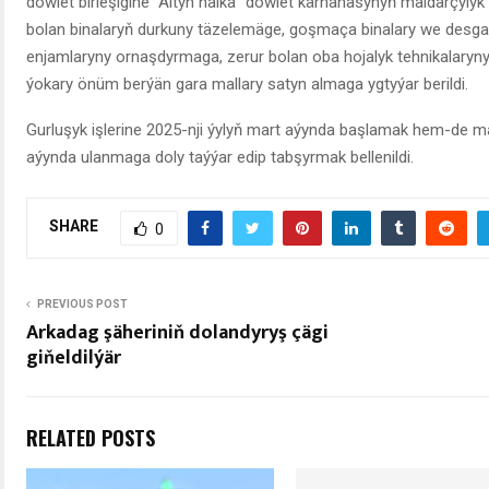
döwlet birleşigine “Altyn halka” döwlet kärhanasynyň maldarçyl
bolan binalaryň durkuny täzelemäge, goşmaça binalary we desga
enjamlaryny ornaşdyrmaga, zerur bolan oba hojalyk tehnikalaryny, g
ýokary önüm berýän gara mallary satyn almaga ygtyýar berildi.
Gurluşyk işlerine 2025-nji ýylyň mart aýynda başlamak hem-de m
aýynda ulanmaga doly taýýar edip tabşyrmak bellenildi.
SHARE
0
PREVIOUS POST
Arkadag şäheriniň dolandyryş çägi
giňeldilýär
RELATED POSTS