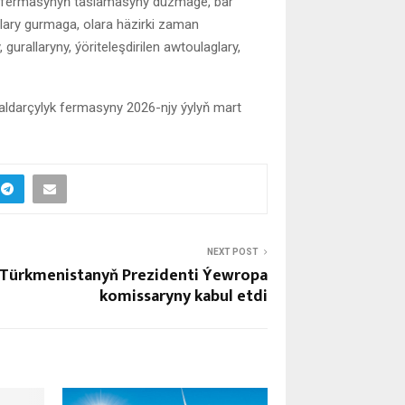
yk fermasynyň taslamasyny düzmäge, bar
lary gurmaga, olara häzirki zaman
urallaryny, ýöriteleşdirilen awtoulaglary,
aldarçylyk fermasyny 2026-njy ýylyň mart
NEXT POST
Türkmenistanyň Prezidenti Ýewropa
komissaryny kabul etdi