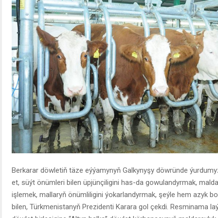
Berkarar döwletiň täze eýýamynyň Galkynyşy döwründe ýurdumyz
et, süýt önümleri bilen üpjünçiligini has-da gowulandyrmak, mal
işlemek, mallaryň önümliligini ýokarlandyrmak, şeýle hem azyk 
bilen, Türkmenistanyň Prezidenti Karara gol çekdi. Resminama la