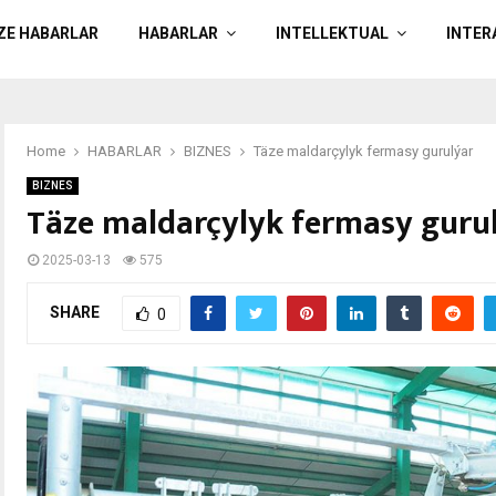
ÄZE HABARLAR
HABARLAR
INTELLEKTUAL
INTER
Home
HABARLAR
BIZNES
Täze maldarçylyk fermasy gurulýar
BIZNES
Täze maldarçylyk fermasy guru
2025-03-13
575
SHARE
0