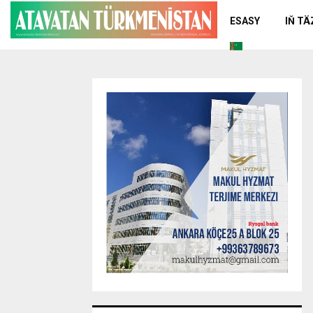
ESASY
IŇ T