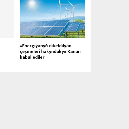
«Energiýanyň dikeldilýän
çeşmeleri hakyndaky» Kanun
kabul ediler