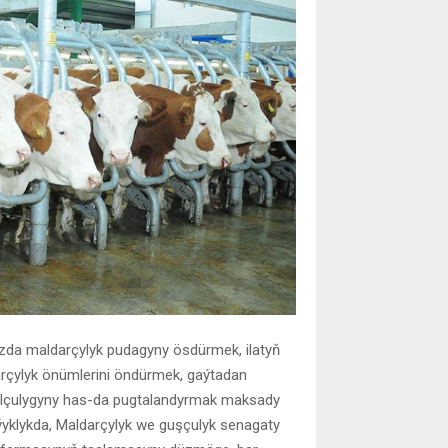
da maldarçylyk pudagyny ösdürmek, ilatyň
darçylyk önümlerini öndürmek, gaýtadan
bolçulygyny has-da pugtalandyrmak maksady
ýyklykda, Maldarçylyk we guşçulyk senagaty