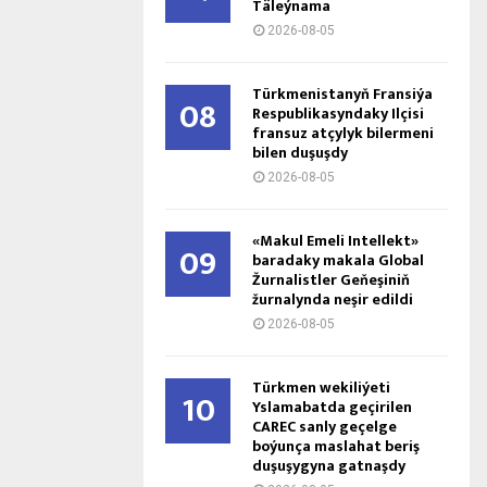
Täleýnama
2026-08-05
Türkmenistanyň Fransiýa
08
Respublikasyndaky Ilçisi
fransuz atçylyk bilermeni
bilen duşuşdy
2026-08-05
«Makul Emeli Intellekt»
09
baradaky makala Global
Žurnalistler Geňeşiniň
žurnalynda neşir edildi
2026-08-05
Türkmen wekiliýeti
10
Yslamabatda geçirilen
CAREC sanly geçelge
boýunça maslahat beriş
duşuşygyna gatnaşdy