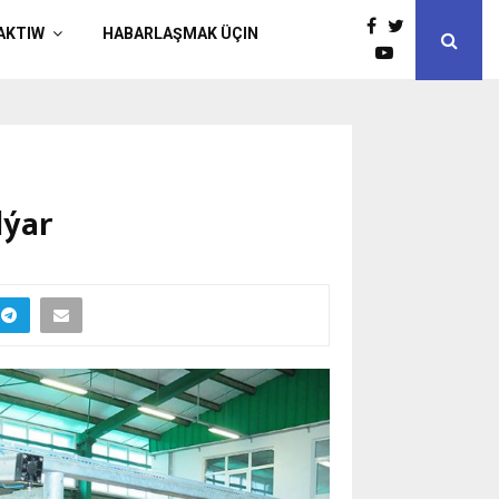
AKTIW
HABARLAŞMAK ÜÇIN
lýar