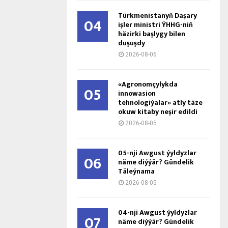
Türkmenistanyň Daşary
04
işler ministri ÝHHG-niň
häzirki başlygy bilen
duşuşdy
2026-08-06
«Agronomçylykda
05
innowasion
tehnologiýalar» atly täze
okuw kitaby neşir edildi
2026-08-05
05-nji Awgust ýyldyzlar
06
näme diýýär? Gündelik
Täleýnama
2026-08-05
04-nji Awgust ýyldyzlar
07
näme diýýär? Gündelik