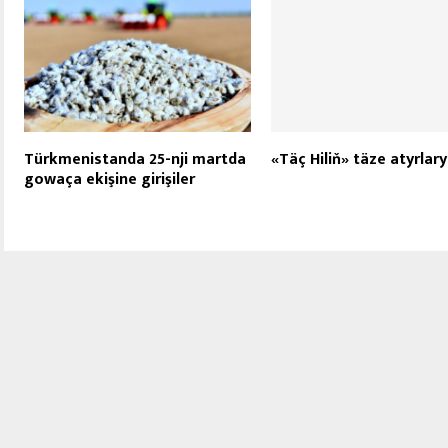
Türkmenistanda 25-nji martda
«Täç Hiliň» täze atyrlary
gowaça ekişine girişiler