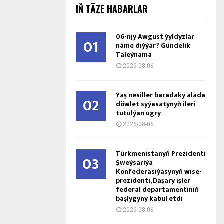
IŇ TÄZE HABARLAR
06-njy Awgust ýyldyzlar
01
näme diýýär? Gündelik
Täleýnama
2026-08-06
Ýaş ne­sil­ler ba­ra­da­ky ala­da
02
döw­let sy­ýa­sa­ty­nyň ile­ri
tu­tul­ýan ug­ry
2026-08-06
Türkmenistanyň Prezidenti
03
Şweýsariýa
Konfederasiýasynyň wise-
prezidenti, Daşary işler
federal departamentiniň
başlygyny kabul etdi
2026-08-06