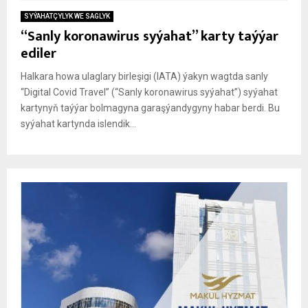
SYÝAHATÇYLYK WE SAGLYK
“Sanly koronawirus syýahat” karty taýýar
ediler
Halkara howa ulaglary birleşigi (IATA) ýakyn wagtda sanly
“Digital Covid Travel” (“Sanly koronawirus syýahat”) syýahat
kartynyň taýýar bolmagyna garaşýandygyny habar berdi. Bu
syýahat kartynda islendik...