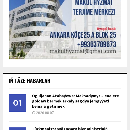
IŇ TÄZE HABARLAR
Oguljahan Atabaýewa: Maksadymyz – enelere
01
goldaw bermek arkaly sagdyn jemgyýeti
kemala getirmek
2026-08-07
Türkmenistanyň Daşary işler ministriniň