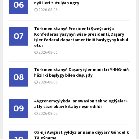
06
nyň ile­ri tu­tul­ýan ug­ry
2026-08-06
Türkmenistanyň Prezidenti Şweýsariýa
07
Konfederasiýasynyň wise-prezidenti, Daşary
işler federal departamentiniň başlygyny kabul
etdi
2026-08-06
Türkmenistanyň Daşary işler ministri ÝHHG-niň
08
häzirki başlygy bilen duşuşdy
2026-08-06
«Agronomçylykda innowasion tehnologiýalar»
09
atly täze okuw kitaby neşir edildi
2026-08-05
05-nji Awgust ýyldyzlar näme diýýär? Gündelik
Täleýnama