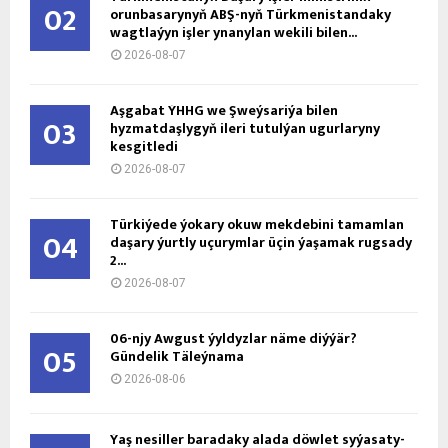
02
orunbasarynyň ABŞ-nyň Türkmenistandaky
wagtlaýyn işler ynanylan wekili bilen...
2026-08-07
Aşgabat ÝHHG we Şweýsariýa bilen
03
hyzmatdaşlygyň ileri tutulýan ugurlaryny
kesgitledi
2026-08-07
Türkiýede ýokary okuw mekdebini tamamlan
04
daşary ýurtly uçurymlar üçin ýaşamak rugsady
2...
2026-08-07
06-njy Awgust ýyldyzlar näme diýýär?
05
Gündelik Täleýnama
2026-08-06
Ýaş ne­sil­ler ba­ra­da­ky ala­da döw­let sy­ýa­sa­ty­