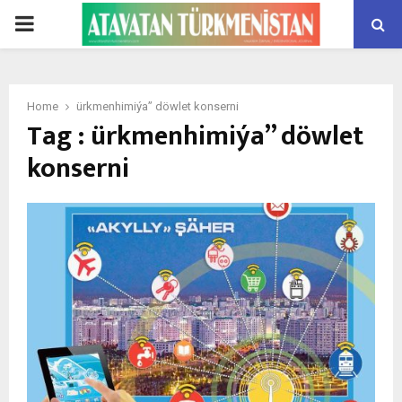
PRIMARY
MENU
Home
ürkmenhimiýa” döwlet konserni
Tag : ürkmenhimiýa” döwlet
konserni