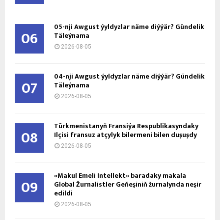
05-nji Awgust ýyldyzlar näme diýýär? Gündelik
06
Täleýnama
2026-08-05
04-nji Awgust ýyldyzlar näme diýýär? Gündelik
07
Täleýnama
2026-08-05
Türkmenistanyň Fransiýa Respublikasyndaky
08
Ilçisi fransuz atçylyk bilermeni bilen duşuşdy
2026-08-05
«Makul Emeli Intellekt» baradaky makala
09
Global Žurnalistler Geňeşiniň žurnalynda neşir
edildi
2026-08-05