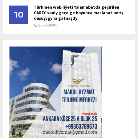
Türkmen wekiliýeti Yslamabatda geçirilen
10
CAREC sanly geçelge boýunça maslahat beriş
duşuşygyna gatnaşdy
2026-08-05