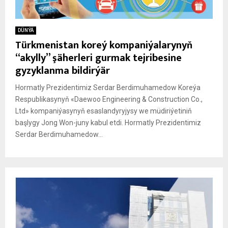
DÜNÝÄ
Türkmenistan koreý kompaniýalarynyň
“akylly” şäherleri gurmak tejribesine
gyzyklanma bildirýär
Hormatly Prezidentimiz Serdar Berdimuhamedow Koreýa
Respublikasynyň «Daewoo Engineering & Construction Co.,
Ltd» kompaniýasynyň esaslandyryjysy we müdiriýetiniň
başlygy Jong Won-juny kabul etdi. Hormatly Prezidentimiz
Serdar Berdimuhamedow...