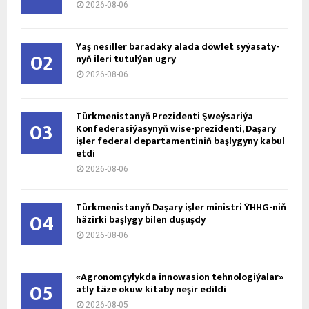
2026-08-06
Ýaş ne­sil­ler ba­ra­da­ky ala­da döw­let sy­ýa­sa­ty­
02
nyň ile­ri tu­tul­ýan ug­ry
2026-08-06
Türkmenistanyň Prezidenti Şweýsariýa
03
Konfederasiýasynyň wise-prezidenti, Daşary
işler federal departamentiniň başlygyny kabul
etdi
2026-08-06
Türkmenistanyň Daşary işler ministri ÝHHG-niň
04
häzirki başlygy bilen duşuşdy
2026-08-06
«Agronomçylykda innowasion tehnologiýalar»
05
atly täze okuw kitaby neşir edildi
2026-08-05