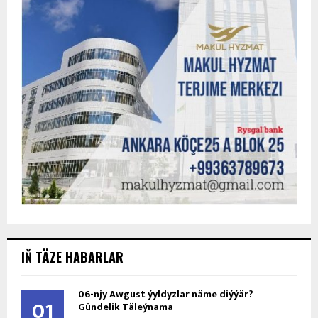
IŇ TÄZE HABARLAR
06-njy Awgust ýyldyzlar näme diýýär?
01
Gündelik Täleýnama