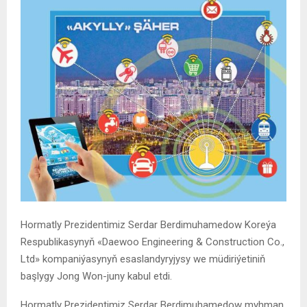
Hormatly Prezidentimiz Serdar Berdimuhamedow Koreýa
Respublikasynyň «Daewoo Engineering & Construction Co.,
Ltd» kompaniýasynyň esaslandyryjysy we müdiriýetiniň
başlygy Jong Won-juny kabul etdi.
Hormatly Prezidentimiz Serdar Berdimuhamedow myhman