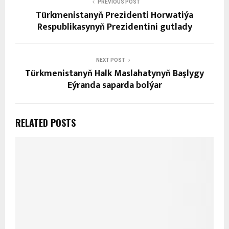
PREVIOUS POST
Türkmenistanyň Prezidenti Horwatiýa
Respublikasynyň Prezidentini gutlady
NEXT POST
Türkmenistanyň Halk Maslahatynyň Başlygy
Eýranda saparda bolýar
RELATED POSTS