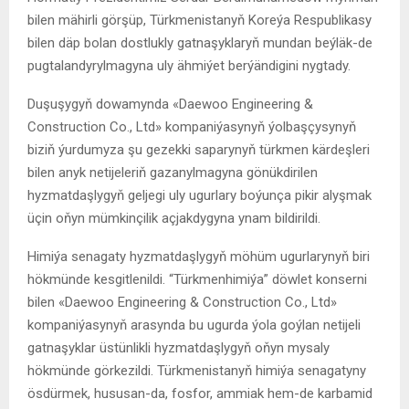
bilen mähirli görşüp, Türkmenistanyň Koreýa Respublikasy
bilen däp bolan dostlukly gatnaşyklaryň mundan beýläk-de
pugtalandyrylmagyna uly ähmiýet berýändigini nygtady.
Duşuşygyň dowamynda «Daewoo Engineering &
Construction Co., Ltd» kompaniýasynyň ýolbaşçysynyň
biziň ýurdumyza şu gezekki saparynyň türkmen kärdeşleri
bilen anyk netijeleriň gazanylmagyna gönükdirilen
hyzmatdaşlygyň geljegi uly ugurlary boýunça pikir alyşmak
üçin oňyn mümkinçilik açjakdygyna ynam bildirildi.
Himiýa senagaty hyzmatdaşlygyň möhüm ugurlarynyň biri
hökmünde kesgitlenildi. “Türkmenhimiýa” döwlet konserni
bilen «Daewoo Engineering & Construction Co., Ltd»
kompaniýasynyň arasynda bu ugurda ýola goýlan netijeli
gatnaşyklar üstünlikli hyzmatdaşlygyň oňyn mysaly
hökmünde görkezildi. Türkmenistanyň himiýa senagatyny
ösdürmek, hususan-da, fosfor, ammiak hem-de karbamid