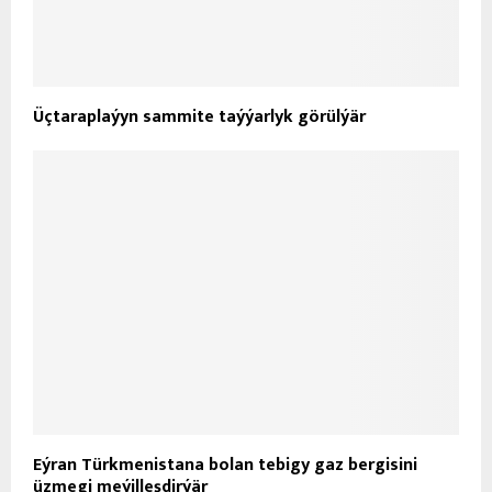
Üçtaraplaýyn sammite taýýarlyk görülýär
Eýran Türkmenistana bolan tebigy gaz bergisini
üzmegi meýilleşdirýär