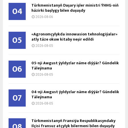
Türkmenistanyň Daşary işler ministri ÝHHG-niň
04
häzirki başlygy bilen duşuşdy
2026-08-06
«Agronomçylykda innowasion tehnologiýalar»
05
atly täze okuw kitaby neşir edildi
2026-08-05
05-nji Awgust ýyldyzlar näme diýýär? Gündelik
06
Täleýnama
2026-08-05
04-nji Awgust ýyldyzlar näme diýýär? Gündelik
07
Täleýnama
2026-08-05
Türkmenistanyň Fransiýa Respublikasyndaky
08
Ilçisi fransuz atçylyk bilermeni bilen duşuşdy