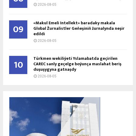
2026-08-05
«Makul Emeli Intellekt» baradaky makala
09
Global Žurnalistler Geňeşiniň žurnalynda neşir
edildi
2026-08-05
Türkmen wekiliýeti Yslamabatda geçirilen
10
CAREC sanly geçelge boýunça maslahat beriş
duşuşygyna gatnaşdy
2026-08-05