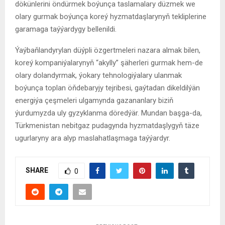
dökünlerini öndürmek boýunça taslamalary düzmek we
olary gurmak boýunça koreý hyzmatdaşlarynyň tekliplerine
garamaga taýýardygy bellenildi.
Ýaýbaňlandyrylan düýpli özgertmeleri nazara almak bilen,
koreý kompaniýalarynyň “akylly” şäherleri gurmak hem-de
olary dolandyrmak, ýokary tehnologiýalary ulanmak
boýunça toplan öňdebaryjy tejribesi, gaýtadan dikeldilýän
energiýa çeşmeleri ulgamynda gazananlary biziň
ýurdumyzda uly gyzyklanma döredýär. Mundan başga-da,
Türkmenistan nebitgaz pudagynda hyzmatdaşlygyň täze
ugurlaryny ara alyp maslahatlaşmaga taýýardyr.
SHARE
0