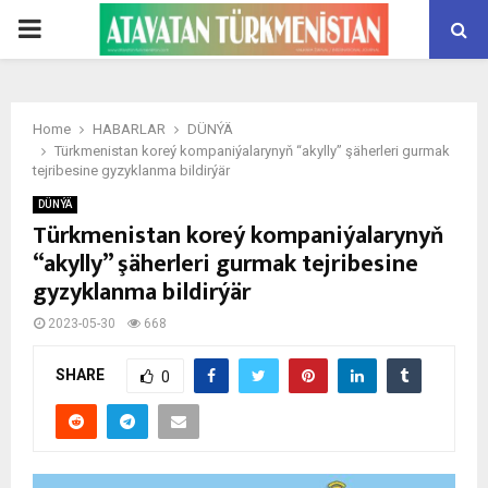
PRIMARY
MENU
Home
HABARLAR
DÜNÝÄ
Türkmenistan koreý kompaniýalarynyň “akylly” şäherleri gurmak
tejribesine gyzyklanma bildirýär
DÜNÝÄ
Türkmenistan koreý kompaniýalarynyň
“akylly” şäherleri gurmak tejribesine
gyzyklanma bildirýär
2023-05-30
668
SHARE
0