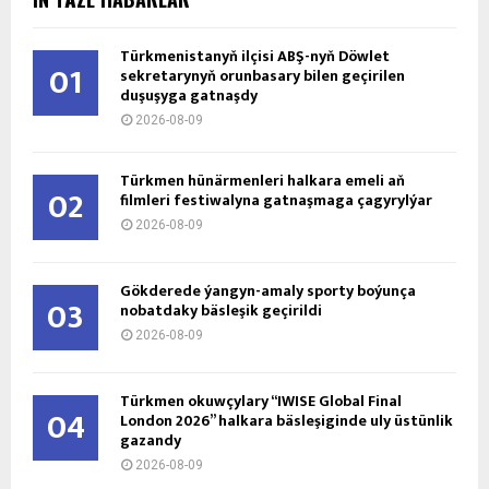
Türkmenistanyň ilçisi ABŞ-nyň Döwlet
01
sekretarynyň orunbasary bilen geçirilen
duşuşyga gatnaşdy
2026-08-09
Türkmen hünärmenleri halkara emeli aň
02
filmleri festiwalyna gatnaşmaga çagyrylýar
2026-08-09
Gökderede ýangyn-amaly sporty boýunça
03
nobatdaky bäsleşik geçirildi
2026-08-09
Türkmen okuwçylary “IWISE Global Final
04
London 2026” halkara bäsleşiginde uly üstünlik
gazandy
2026-08-09