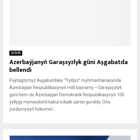
DÜNÝÄ
Azerbaýjanyň Garaşsyzlyk güni Aşgabatda
bellendi
Paýtagtymyz Aşgabatdaky “Ýyldyz” myhmanhanasynda
Azerbaýjan Respublikasynyň milli baýramy – Garaşsyzlyk
güni hem-de Azerbaýjan Demokratik Respublikasynyň 105
ýyllygy mynasybetli kabul edişlik çäresi guraldy. Oňa
ýurdumyzyň hökümet...