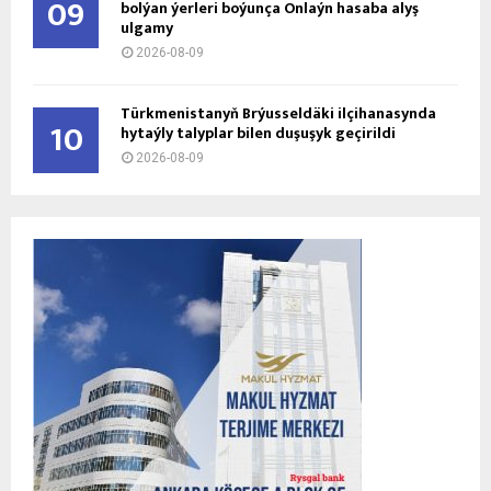
09
bolýan ýerleri boýunça Onlaýn hasaba alyş
ulgamy
2026-08-09
Türkmenistanyň Brýusseldäki ilçihanasynda
10
hytaýly talyplar bilen duşuşyk geçirildi
2026-08-09