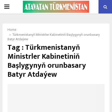
PRIMARY
MENU
Home
Türkmenistanyň Ministrler Kabinetiniň Başlygynyň orunbasary
Batyr Atdaýew
Tag : Türkmenistanyň
Ministrler Kabinetiniň
Başlygynyň orunbasary
Batyr Atdaýew