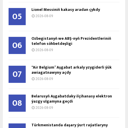
Lionel Messiniň kakasy aradan çykdy
05
2026-08-09
Özbegistanyň we ABŞ-nyň Prezidentleriniň
06
telefon söhbetdeşligi
2026-08-09
“Air Belgium” Aşgabat arkaly yzygiderli ýük
07
awiagatnawyny açdy
2026-08-09
Belarusyň Aşgabatdaky ilçihanasy elektron
08
ýazgy ulgamyna geçdi
2026-08-09
Türkmenistanda daşary ýurt raýatlaryny