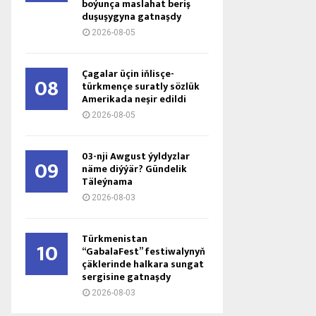
boýunça maslahat beriş
duşuşygyna gatnaşdy
2026-08-05
Çagalar üçin iňlisçe-
08
türkmençe suratly sözlük
Amerikada neşir edildi
2026-08-05
03-nji Awgust ýyldyzlar
09
näme diýýär? Gündelik
Täleýnama
2026-08-03
Türkmenistan
10
“GabalaFest” festiwalynyň
çäklerinde halkara sungat
sergisine gatnaşdy
2026-08-03