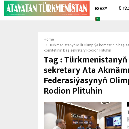
ESASY
IŇ T
Home
Türkmenistanyň Milli Olimpiýa komitetiniň baş
komitetiniň baş sekretary Rodion Plituhin
Tag : Türkmenistanyň 
sekretary Ata Akmäm
Federasiýasynyň Olimp
Rodion Plituhin