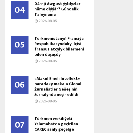
04-nji Awgust ýyldyzlar
04
näme diýýär? Gündelik
Täleýnama
2026-08-05
Türkmenistanyň Fransiýa
05
Respublikasyndaky Ilçisi
fransuz atçylyk bilermeni
bilen duşuşdy
2026-08-05
«Makul Emeli Intellekt»
06
baradaky makala Global
Žurnalistler Geňeşiniň
žurnalynda neşir edildi
2026-08-05
Türkmen wekiliýeti
07
Yslamabatda geçirilen
CAREC sanly geçelge