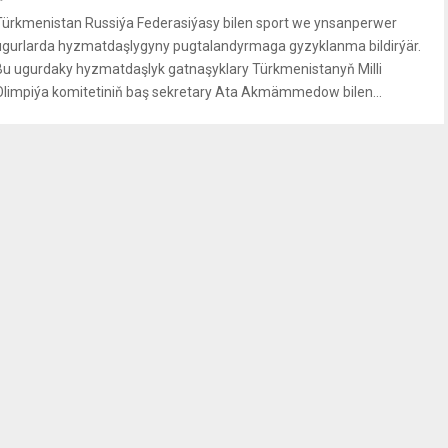
Türkmenistan Russiýa Federasiýasy bilen sport we ynsanperwer
ugurlarda hyzmatdaşlygyny pugtalandyrmaga gyzyklanma bildirýär.
Bu ugurdaky hyzmatdaşlyk gatnaşyklary Türkmenistanyň Milli
Olimpiýa komitetiniň baş sekretary Ata Akmämmedow bilen...