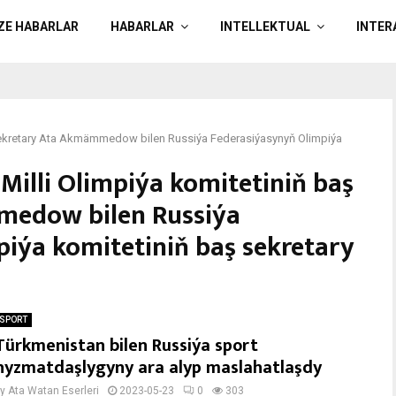
ÄZE HABARLAR
HABARLAR
INTELLEKTUAL
INTER
 sekretary Ata Akmämmedow bilen Russiýa Federasiýasynyň Olimpiýa
Milli Olimpiýa komitetiniň baş
medow bilen Russiýa
iýa komitetiniň baş sekretary
SPORT
Türkmenistan bilen Russiýa sport
hyzmatdaşlygyny ara alyp maslahatlaşdy
by
Ata Watan Eserleri
2023-05-23
0
303