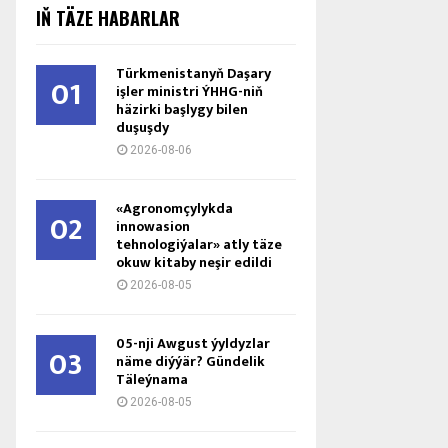
IŇ TÄZE HABARLAR
Türkmenistanyň Daşary
01
işler ministri ÝHHG-niň
häzirki başlygy bilen
duşuşdy
2026-08-06
«Agronomçylykda
02
innowasion
tehnologiýalar» atly täze
okuw kitaby neşir edildi
2026-08-05
05-nji Awgust ýyldyzlar
03
näme diýýär? Gündelik
Täleýnama
2026-08-05