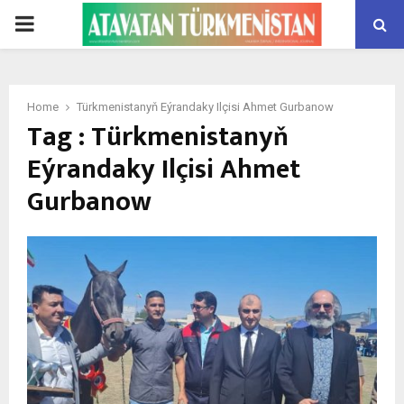
PRIMARY
MENU
Home
Türkmenistanyň Eýrandaky Ilçisi Ahmet Gurbanow
Tag : Türkmenistanyň
Eýrandaky Ilçisi Ahmet
Gurbanow