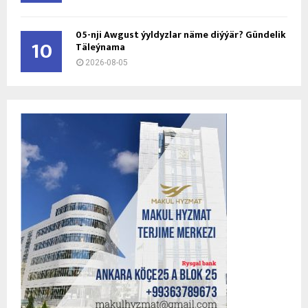
05-nji Awgust ýyldyzlar näme diýýär? Gündelik
10
Täleýnama
2026-08-05