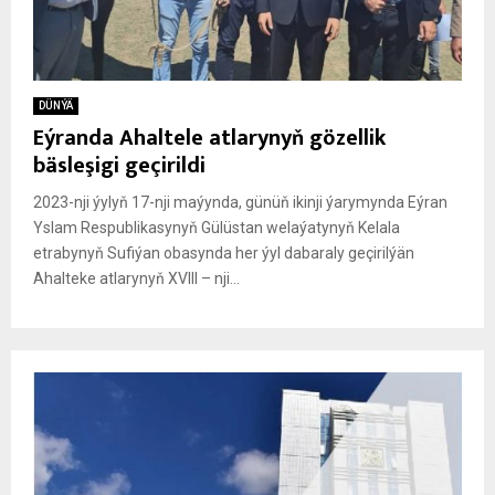
DÜNÝÄ
Eýranda Ahaltele atlarynyň gözellik
bäsleşigi geçirildi
2023-nji ýylyň 17-nji maýynda, günüň ikinji ýarymynda Eýran
Yslam Respublikasynyň Gülüstan welaýatynyň Kelala
etrabynyň Sufiýan obasynda her ýyl dabaraly geçirilýän
Ahalteke atlarynyň XVIII – nji...