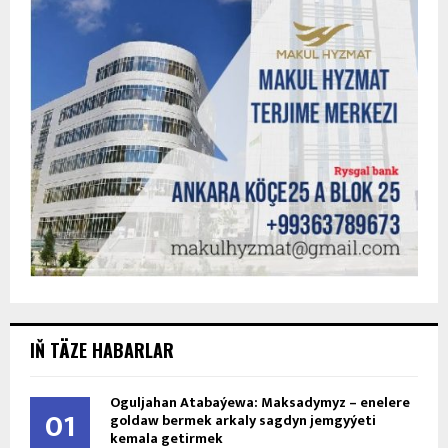
IŇ TÄZE HABARLAR
Oguljahan Atabaýewa: Maksadymyz – enelere
01
goldaw bermek arkaly sagdyn jemgyýeti
kemala getirmek