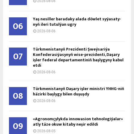
2026-08-06
Ýaş ne­sil­ler ba­ra­da­ky ala­da döw­let sy­ýa­sa­ty­
06
nyň ile­ri tu­tul­ýan ug­ry
2026-08-06
Türkmenistanyň Prezidenti Şweýsariýa
07
Konfederasiýasynyň wise-prezidenti, Daşary
işler federal departamentiniň başlygyny kabul
etdi
2026-08-06
Türkmenistanyň Daşary işler ministri ÝHHG-niň
08
häzirki başlygy bilen duşuşdy
2026-08-06
«Agronomçylykda innowasion tehnologiýalar»
09
atly täze okuw kitaby neşir edildi
2026-08-05