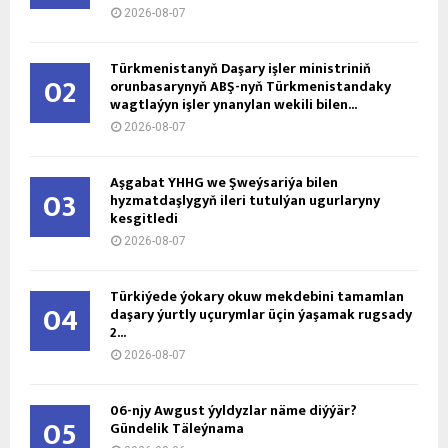
2026-08-07
Türkmenistanyň Daşary işler ministriniň
02
orunbasarynyň ABŞ-nyň Türkmenistandaky
wagtlaýyn işler ynanylan wekili bilen...
2026-08-07
Aşgabat ÝHHG we Şweýsariýa bilen
03
hyzmatdaşlygyň ileri tutulýan ugurlaryny
kesgitledi
2026-08-07
Türkiýede ýokary okuw mekdebini tamamlan
04
daşary ýurtly uçurymlar üçin ýaşamak rugsady
2...
2026-08-07
06-njy Awgust ýyldyzlar näme diýýär?
05
Gündelik Täleýnama