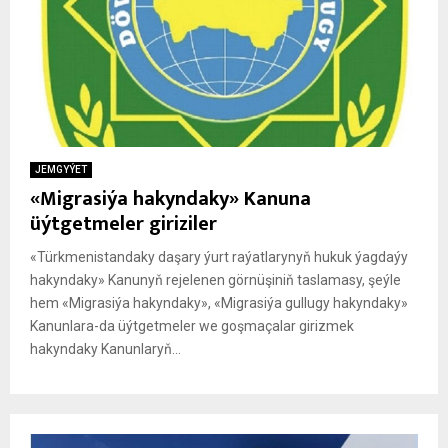
JEMGYÝET
«Migrasiýa hakyndaky» Kanuna
üýtgetmeler giriziler
«Türkmenistandaky daşary ýurt raýatlarynyň hukuk ýagdaýy
hakyndaky» Kanunyň rejelenen görnüşiniň taslamasy, şeýle
hem «Migrasiýa hakyndaky», «Migrasiýa gullugy hakyndaky»
Kanunlara-da üýtgetmeler we goşmaçalar girizmek
hakyndaky Kanunlaryň...