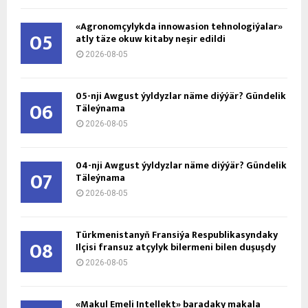
«Agronomçylykda innowasion tehnologiýalar»
05
atly täze okuw kitaby neşir edildi
2026-08-05
05-nji Awgust ýyldyzlar näme diýýär? Gündelik
06
Täleýnama
2026-08-05
04-nji Awgust ýyldyzlar näme diýýär? Gündelik
07
Täleýnama
2026-08-05
Türkmenistanyň Fransiýa Respublikasyndaky
08
Ilçisi fransuz atçylyk bilermeni bilen duşuşdy
2026-08-05
«Makul Emeli Intellekt» baradaky makala