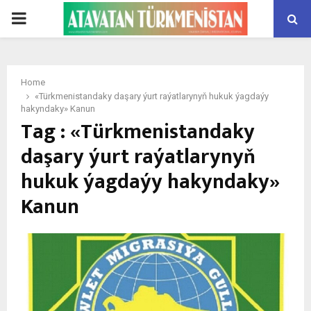
PRIMARY
MENU
Home
«Türkmenistandaky daşary ýurt raýatlarynyň hukuk ýagdaýy
hakyndaky» Kanun
Tag : «Türkmenistandaky
daşary ýurt raýatlarynyň
hukuk ýagdaýy hakyndaky»
Kanun