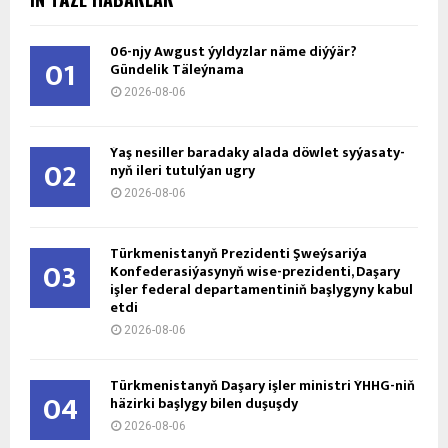
06-njy Awgust ýyldyzlar näme diýýär?
01
Gündelik Täleýnama
2026-08-06
Ýaş ne­sil­ler ba­ra­da­ky ala­da döw­let sy­ýa­sa­ty­
02
nyň ile­ri tu­tul­ýan ug­ry
2026-08-06
Türkmenistanyň Prezidenti Şweýsariýa
03
Konfederasiýasynyň wise-prezidenti, Daşary
işler federal departamentiniň başlygyny kabul
etdi
2026-08-06
Türkmenistanyň Daşary işler ministri ÝHHG-niň
04
häzirki başlygy bilen duşuşdy
2026-08-06