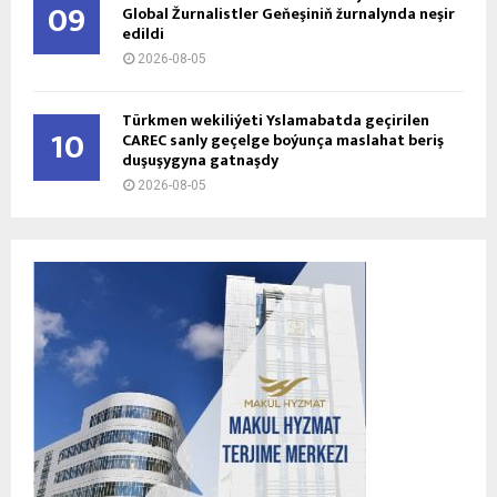
09
Global Žurnalistler Geňeşiniň žurnalynda neşir
edildi
2026-08-05
Türkmen wekiliýeti Yslamabatda geçirilen
10
CAREC sanly geçelge boýunça maslahat beriş
duşuşygyna gatnaşdy
2026-08-05