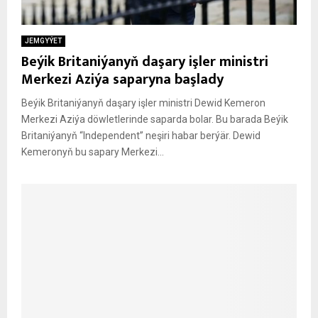
JEMGYÝET
Beýik Britaniýanyň daşary işler ministri
Merkezi Aziýa saparyna başlady
Beýik Britaniýanyň daşary işler ministri Dewid Kemeron
Merkezi Aziýa döwletlerinde saparda bolar. Bu barada Beýik
Britaniýanyň “Independent” neşiri habar berýär. Dewid
Kemeronyň bu sapary Merkezi...