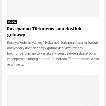
DÜNÝÄ
Russiýadan Türkmenistana dostluk
goldawy
Russiýa Federasiýasynyň Hökümeti Türkmenistana iki ýurduň
arasyndaky dost-doganlyk gatnaşyklarynyň nyşany
hökmünde lukmançylyk maksatly serişdelerden ybarat bolan
ynsanperwer kömegini iberdi. Bu barada “Türkmenistan: Altyn
asyr” saýty...