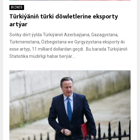
BIZNES
Türkiýäniň türki döwletlerine eksporty
artýar
Soňky dört ýylda Türkiýäniň Azerbaýjana, Gazagystana,
Türkmenistana, Özbegistana we Gyrgyzystana eksporty iki
esse artyp, 11 milliard dollardan geçdi. Bu barada Türkiýäniň
Statistika müdirligi habar berýär....