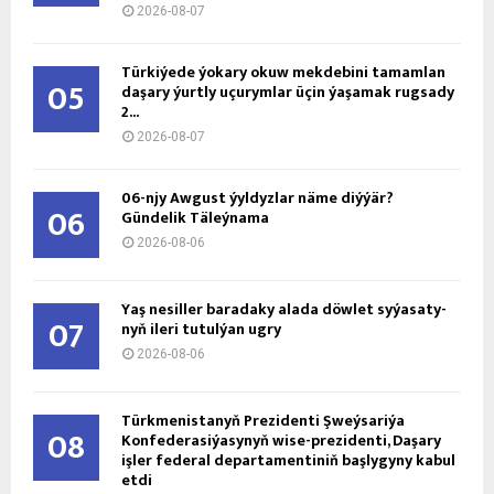
2026-08-07
Türkiýede ýokary okuw mekdebini tamamlan
05
daşary ýurtly uçurymlar üçin ýaşamak rugsady
2...
2026-08-07
06-njy Awgust ýyldyzlar näme diýýär?
06
Gündelik Täleýnama
2026-08-06
Ýaş ne­sil­ler ba­ra­da­ky ala­da döw­let sy­ýa­sa­ty­
07
nyň ile­ri tu­tul­ýan ug­ry
2026-08-06
Türkmenistanyň Prezidenti Şweýsariýa
08
Konfederasiýasynyň wise-prezidenti, Daşary
işler federal departamentiniň başlygyny kabul
etdi