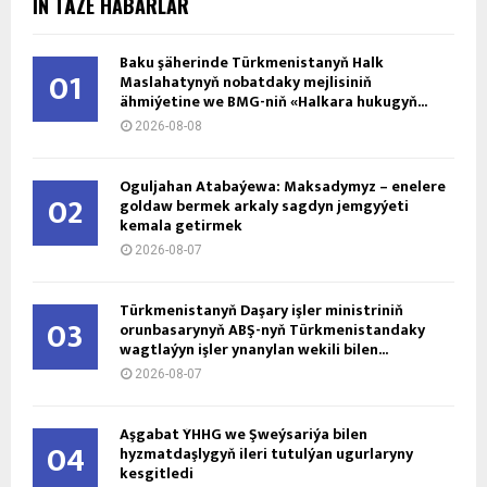
IŇ TÄZE HABARLAR
Baku şäherinde Türkmenistanyň Halk
01
Maslahatynyň nobatdaky mejlisiniň
ähmiýetine we BMG-niň «Halkara hukugyň...
2026-08-08
Oguljahan Atabaýewa: Maksadymyz – enelere
02
goldaw bermek arkaly sagdyn jemgyýeti
kemala getirmek
2026-08-07
Türkmenistanyň Daşary işler ministriniň
03
orunbasarynyň ABŞ-nyň Türkmenistandaky
wagtlaýyn işler ynanylan wekili bilen...
2026-08-07
Aşgabat ÝHHG we Şweýsariýa bilen
04
hyzmatdaşlygyň ileri tutulýan ugurlaryny
kesgitledi