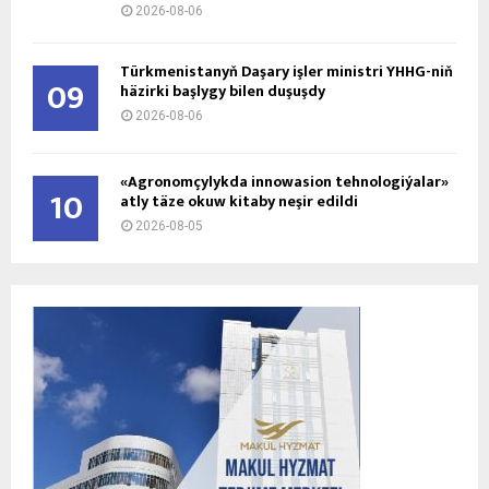
2026-08-06
Türkmenistanyň Daşary işler ministri ÝHHG-niň
09
häzirki başlygy bilen duşuşdy
2026-08-06
«Agronomçylykda innowasion tehnologiýalar»
10
atly täze okuw kitaby neşir edildi
2026-08-05