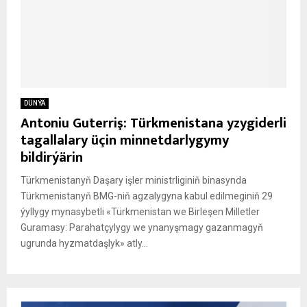
DÜNÝÄ
Antoniu Guterriş: Türkmenistana yzygiderli
tagallalary üçin minnetdarlygymy
bildirýärin
Türkmenistanyň Daşary işler ministrliginiň binasynda
Türkmenistanyň BMG-niň agzalygyna kabul edilmeginiň 29
ýyllygy mynasybetli «Türkmenistan we Birleşen Milletler
Guramasy: Parahatçylygy we ynanyşmagy gazanmagyň
ugrunda hyzmatdaşlyk» atly...