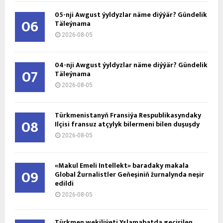
05-nji Awgust ýyldyzlar näme diýýär? Gündelik
06
Täleýnama
2026-08-05
04-nji Awgust ýyldyzlar näme diýýär? Gündelik
07
Täleýnama
2026-08-05
Türkmenistanyň Fransiýa Respublikasyndaky
08
Ilçisi fransuz atçylyk bilermeni bilen duşuşdy
2026-08-05
«Makul Emeli Intellekt» baradaky makala
09
Global Žurnalistler Geňeşiniň žurnalynda neşir
edildi
2026-08-05
Türkmen wekiliýeti Yslamabatda geçirilen