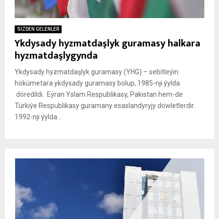
SIZDEN GELENLER
Ykdysady hyzmatdaşlyk guramasy halkara
hyzmatdaşlygynda
Ykdysady hyzmatdaşlyk guramasy (YHG) – sebitleýin
hökümetara ykdysady guramasy bolup, 1985-nji ýylda
döredildi. Eýran Yslam Respublikasy, Pakistan hem-de
Türkiýe Respublikasy guramany esaslandyryjy döwletlerdir.
1992-nji ýylda...