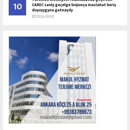
10
CAREC sanly geçelge boýunça maslahat beriş
duşuşygyna gatnaşdy
2026-08-05