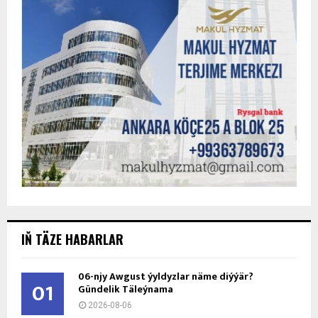
IŇ TÄZE HABARLAR
06-njy Awgust ýyldyzlar näme diýýär?
01
Gündelik Täleýnama
2026-08-06