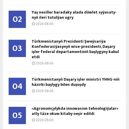
Ýaş ne­sil­ler ba­ra­da­ky ala­da döw­let sy­ýa­sa­ty­
02
nyň ile­ri tu­tul­ýan ug­ry
2026-08-06
Türkmenistanyň Prezidenti Şweýsariýa
03
Konfederasiýasynyň wise-prezidenti, Daşary
işler federal departamentiniň başlygyny kabul
etdi
2026-08-06
Türkmenistanyň Daşary işler ministri ÝHHG-niň
04
häzirki başlygy bilen duşuşdy
2026-08-06
«Agronomçylykda innowasion tehnologiýalar»
05
atly täze okuw kitaby neşir edildi
2026-08-05