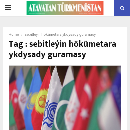
PRIMARY
MENU
Home
sebitleýin hökümetara ykdysady guramasy
Tag : sebitleýin hökümetara
ykdysady guramasy