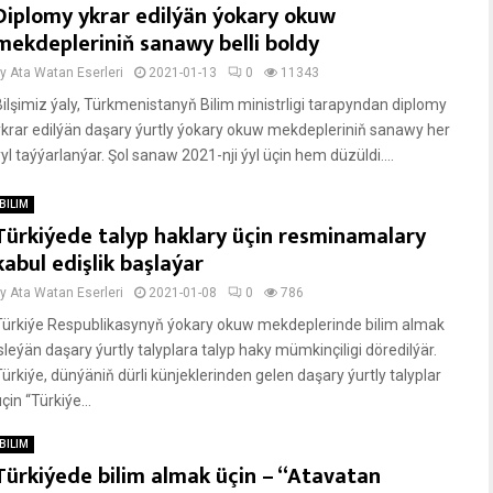
Diplomy ykrar edilýän ýokary okuw
mekdepleriniň sanawy belli boldy
by
Ata Watan Eserleri
2021-01-13
0
11343
Bilşimiz ýaly, Türkmenistanyň Bilim ministrligi tarapyndan diplomy
ykrar edilýän daşary ýurtly ýokary okuw mekdepleriniň sanawy her
yl taýýarlanýar. Şol sanaw 2021-nji ýyl üçin hem düzüldi....
BILIM
Türkiýede talyp haklary üçin resminamalary
kabul edişlik başlaýar
by
Ata Watan Eserleri
2021-01-08
0
786
Türkiýe Respublikasynyň ýokary okuw mekdeplerinde bilim almak
isleýän daşary ýurtly talyplara talyp haky mümkinçiligi döredilýär.
Türkiýe, dünýäniň dürli künjeklerinden gelen daşary ýurtly talyplar
çin “Türkiýe...
BILIM
Türkiýede bilim almak üçin – “Atavatan