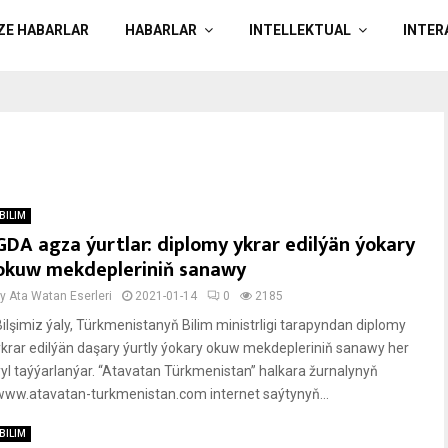
ÄZE HABARLAR
HABARLAR
INTELLEKTUAL
INTER
BILIM
GDA agza ýurtlar: diplomy ykrar edilýän ýokary
okuw mekdepleriniň sanawy
by
Ata Watan Eserleri
2021-01-14
0
2185
Bilşimiz ýaly, Türkmenistanyň Bilim ministrligi tarapyndan diplomy
ykrar edilýän daşary ýurtly ýokary okuw mekdepleriniň sanawy her
ýyl taýýarlanýar. “Atavatan Türkmenistan” halkara žurnalynyň
www.atavatan-turkmenistan.com internet saýtynyň...
BILIM