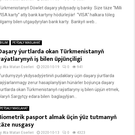
Türkmenistanyň Döwlet daşary ykdysady iş banky Size täze “Milli
VISA karty” atly bank kartyny hödürleýär! “VISA“ halkara töleg
ulgamy bilen utgaşdyrylan bank karty. Bankyň web...
BILIM
PEÝDALY MASLAHAT
Daşary ýurtlarda okan Türkmenistanyň
raýatlarynyň iş bilen üpjünçiligi
by
Ata Watan Eserleri
2020-10-19
0
941
Ýurdumyzyň ykdysadyýetiniň pudaklary üçin daşary ýurtlarda
taýýarlanmagy zerur hasaplanylýan hünärler boýunça daşary
ýurtlarda okan Türkmenistanyň raýatlaryny iş bilen üpjün etmek,
olaryň Sargytçy edara bilen baglaşylýan...
PEÝDALY MASLAHAT
Biometrik pasport almak üçin ýüz tutmanyň
täze nusgasy
by
Ata Watan Eserleri
2020-10-13
0
4323