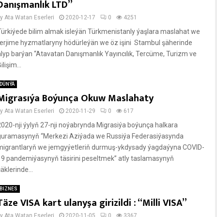
Danışmanlık LTD”
by
Ata Watan Eserleri
2020-12-17
0
4251
Türkiýede bilim almak isleýän Türkmenistanly ýaşlara maslahat we
terjime hyzmatlaryny hödürleýän we öz işini Stambul şäherinde
alyp barýan “Atavatan Danışmanlık Yayıncılık, Tercüme, Turizm ve
ilişim...
DÜNÝÄ
Migrasıýa Boýunça Okuw Maslahaty
by
Ata Watan Eserleri
2020-11-29
0
617
2020-nji ýylyň 27-nji noýabrynda Migrasiýa boýunça halkara
guramasynyň “Merkezi Aziýada we Russiýa Federasiýasynda
migrantlaryň we jemgyýetleriň durmuş-ykdysady ýagdaýyna COVID-
19 pandemiýasynyň täsirini peseltmek” atly taslamasynyň
äklerinde...
BIZNES
Täze VISA kart ulanyşa girizildi : “Milli VISA”
by
Ata Watan Eserleri
2020-11-05
0
3367