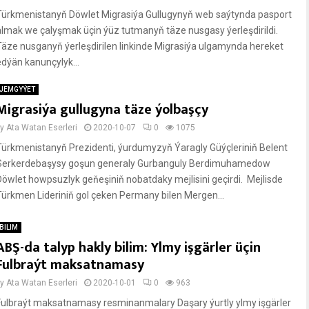
Türkmenistanyň Döwlet Migrasiýa Gullugynyň web saýtynda pasport
almak we çalyşmak üçin ýüz tutmanyň täze nusgasy ýerleşdirildi.
Täze nusganyň ýerleşdirilen linkinde Migrasiýa ulgamynda hereket
edýän kanunçylyk...
JEMGYÝET
Migrasiýa gullugyna täze ýolbaşçy
by
Ata Watan Eserleri
2020-10-07
0
1075
Türkmenistanyň Prezidenti, ýurdumyzyň Ýaragly Güýçleriniň Belent
Serkerdebaşysy goşun generaly Gurbanguly Berdimuhamedow
Döwlet howpsuzlyk geňeşiniň nobatdaky mejlisini geçirdi. Mejlisde
Türkmen Lideriniň gol çeken Permany bilen Mergen...
BILIM
ABŞ-da talyp hakly bilim: Ylmy işgärler üçin
Fulbraýt maksatnamasy
by
Ata Watan Eserleri
2020-10-01
0
963
Fulbraýt maksatnamasy resminanmalary Daşary ýurtly ylmy işgärler