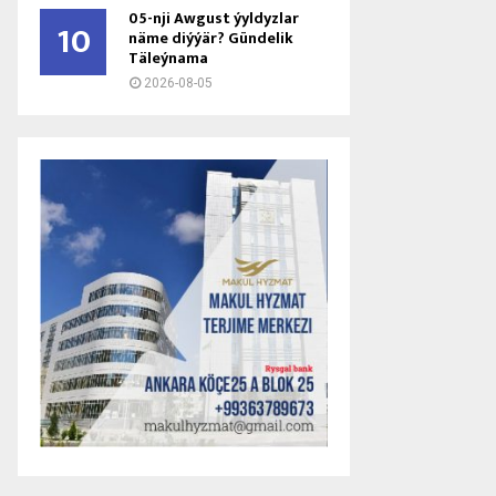
05-nji Awgust ýyldyzlar
10
näme diýýär? Gündelik
Täleýnama
2026-08-05