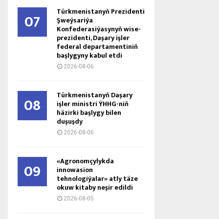
Türkmenistanyň Prezidenti
07
Şweýsariýa
Konfederasiýasynyň wise-
prezidenti, Daşary işler
federal departamentiniň
başlygyny kabul etdi
2026-08-06
Türkmenistanyň Daşary
08
işler ministri ÝHHG-niň
häzirki başlygy bilen
duşuşdy
2026-08-06
«Agronomçylykda
09
innowasion
tehnologiýalar» atly täze
okuw kitaby neşir edildi
2026-08-05