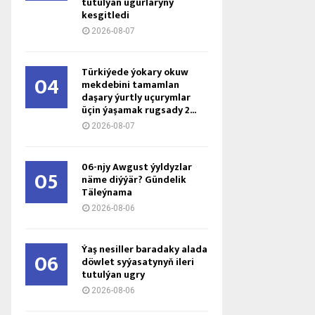
tutulýan ugurlaryny
kesgitledi
2026-08-07
Türkiýede ýokary okuw
04
mekdebini tamamlan
daşary ýurtly uçurymlar
üçin ýaşamak rugsady 2...
2026-08-07
06-njy Awgust ýyldyzlar
05
näme diýýär? Gündelik
Täleýnama
2026-08-06
Ýaş ne­sil­ler ba­ra­da­ky ala­da
06
döw­let sy­ýa­sa­ty­nyň ile­ri
tu­tul­ýan ug­ry
2026-08-06