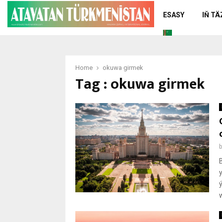
ESASY
IŇ T
Home
okuwa girmek
Tag : okuwa girmek