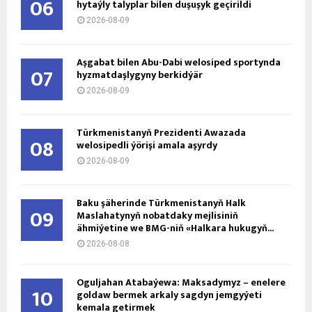
06
hytaýly talyplar bilen duşuşyk geçirildi
2026-08-09
Aşgabat bilen Abu-Dabi welosiped sportynda
07
hyzmatdaşlygyny berkidýär
2026-08-09
Türkmenistanyň Prezidenti Awazada
08
welosipedli ýörişi amala aşyrdy
2026-08-09
Baku şäherinde Türkmenistanyň Halk
09
Maslahatynyň nobatdaky mejlisiniň
ähmiýetine we BMG-niň «Halkara hukugyň...
2026-08-08
Oguljahan Atabaýewa: Maksadymyz – enelere
10
goldaw bermek arkaly sagdyn jemgyýeti
kemala getirmek