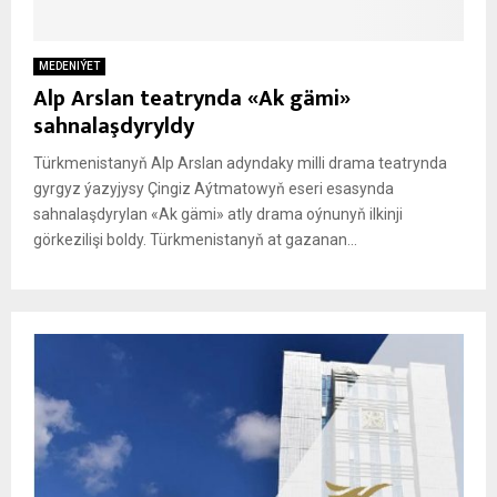
MEDENIÝET
Alp Arslan teatrynda «Ak gämi»
sahnalaşdyryldy
Türkmenistanyň Alp Arslan adyndaky milli drama teatrynda
gyrgyz ýazyjysy Çingiz Aýtmatowyň eseri esasynda
sahnalaşdyrylan «Ak gämi» atly drama oýnunyň ilkinji
görkezilişi boldy. Türkmenistanyň at gazanan...