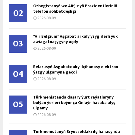
Özbegistanyň we ABŞ-nyň Prezidentleriniň
02
telefon söhbetdeşligi
2026-08-09
“Air Belgium” Aşgabat arkaly yzygiderli ýük
03
awiagatnaşygyny açdy
2026-08-09
Belarusyň Aşgabatdaky ilçihanasy elektron
04
ýazgy ulgamyna geçdi
2026-08-09
Türkmenistanda daşary ýurt raýatlaryny
05
bolýan ýerleri boýunça Onlaýn hasaba alyş
ulgamy
2026-08-09
Türkmenistanyň Brýusseldäki ilçihanasynda