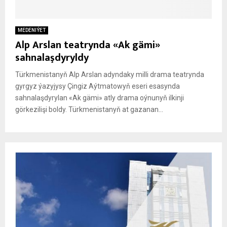
MEDENIÝET
Alp Arslan teatrynda «Ak gämi»
sahnalaşdyryldy
Türkmenistanyň Alp Arslan adyndaky milli drama teatrynda
gyrgyz ýazyjysy Çingiz Aýtmatowyň eseri esasynda
sahnalaşdyrylan «Ak gämi» atly drama oýnunyň ilkinji
görkezilişi boldy. Türkmenistanyň at gazanan...