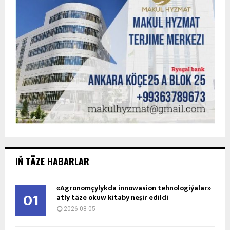
IŇ TÄZE HABARLAR
«Agronomçylykda innowasion tehnologiýalar»
01
atly täze okuw kitaby neşir edildi
2026-08-05