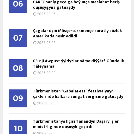
06
CAREC sanly geçelge boýunça maslahat beriş
duşuşygyna gatnaşdy
2026-08-05
Çagalar üçin iňlisçe-türkmençe suratly sözlük
07
Amerikada neşir edildi
2026-08-05
03-nji Awgust ýyldyzlar näme diýýär? Gündelik
08
Täleýnama
2026-08-03
Türkmenistan “GabalaFest” festiwalynyň
09
çäklerinde halkara sungat sergisine gatnaşdy
2026-08-03
Türkmenistanyň Ilçisi Tailandyň Daşary işler
10
ministrliginde duşuşyk geçirdi
2026-08-03