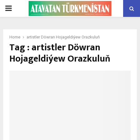
PRIMARY
MENU
Home
artistler Döwran Hojageldiýew Orazkuluň
Tag : artistler Döwran
Hojageldiýew Orazkuluň