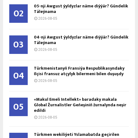
05-nji Awgust ýyldyzlar näme diýýär? Gündelik
02
Täleýnama
2026-08-05
04-nji Awgust ýyldyzlar näme diýýär? Gündelik
03
Täleýnama
2026-08-05
Türkmenistanyň Fransiýa Respublikasyndaky
04
Ilçisi fransuz atçylyk bilermeni bilen duşuşdy
2026-08-05
«Makul Emeli Intellekt» baradaky makala
05
Global Žurnalistler Geňeşiniň žurnalynda neşir
edildi
2026-08-05
Türkmen wekiliýeti Yslamabatda geçirilen