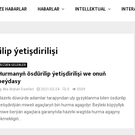
ÄZE HABARLAR
HABARLAR
INTELLEKTUAL
INTER
p ýetişdirilişi
SIZDEN GELENLER
Hurmanyň ösdürilip ýetişdirilişi we onuň
peýdasy
by
Ata Watan Eserleri
2021-02-24
0
5509
Häzirki döwürde adamlar tarapyndan uly gyzyklanma bilen ösdürilip
ýetişdirilýän miweli agaçlaryň biri hurma agajydyr. Beýleki köpýyllyk
miwe berýän agaçlara garanyňda häzirki wagtda hurma agajyny
kmekligiň...