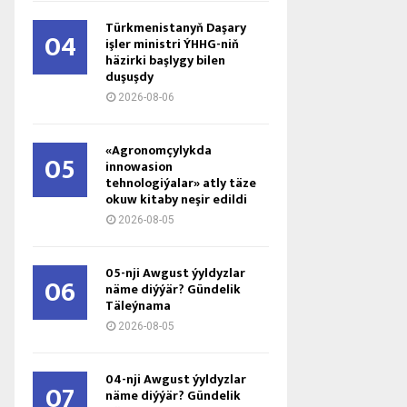
Türkmenistanyň Daşary
04
işler ministri ÝHHG-niň
häzirki başlygy bilen
duşuşdy
2026-08-06
«Agronomçylykda
05
innowasion
tehnologiýalar» atly täze
okuw kitaby neşir edildi
2026-08-05
05-nji Awgust ýyldyzlar
06
näme diýýär? Gündelik
Täleýnama
2026-08-05
04-nji Awgust ýyldyzlar
07
näme diýýär? Gündelik