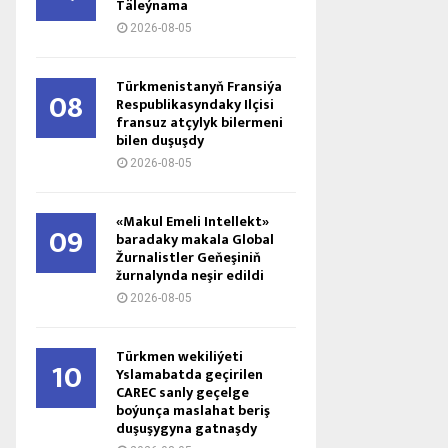
Täleýnama
2026-08-05
Türkmenistanyň Fransiýa
08
Respublikasyndaky Ilçisi
fransuz atçylyk bilermeni
bilen duşuşdy
2026-08-05
«Makul Emeli Intellekt»
09
baradaky makala Global
Žurnalistler Geňeşiniň
žurnalynda neşir edildi
2026-08-05
Türkmen wekiliýeti
10
Yslamabatda geçirilen
CAREC sanly geçelge
boýunça maslahat beriş
duşuşygyna gatnaşdy