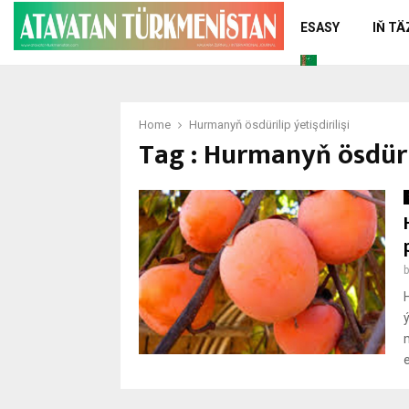
ESASY
IŇ T
Home
Hurmanyň ösdürilip ýetişdirilişi
Tag : Hurmanyň ösdürili
e