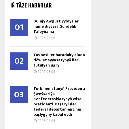
IŇ TÄZE HABARLAR
06-njy Awgust ýyldyzlar
01
näme diýýär? Gündelik
Täleýnama
2026-08-06
Ýaş ne­sil­ler ba­ra­da­ky ala­da
02
döw­let sy­ýa­sa­ty­nyň ile­ri
tu­tul­ýan ug­ry
2026-08-06
Türkmenistanyň Prezidenti
03
Şweýsariýa
Konfederasiýasynyň wise-
prezidenti, Daşary işler
federal departamentiniň
başlygyny kabul etdi
2026-08-06