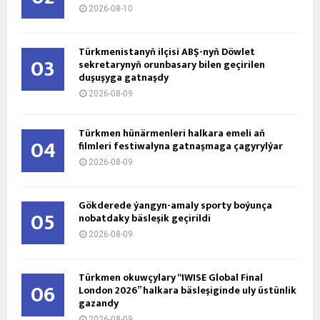
2026-08-10
Türkmenistanyň ilçisi ABŞ-nyň Döwlet
03
sekretarynyň orunbasary bilen geçirilen
duşuşyga gatnaşdy
2026-08-09
Türkmen hünärmenleri halkara emeli aň
04
filmleri festiwalyna gatnaşmaga çagyrylýar
2026-08-09
Gökderede ýangyn-amaly sporty boýunça
05
nobatdaky bäsleşik geçirildi
2026-08-09
Türkmen okuwçylary “IWISE Global Final
06
London 2026” halkara bäsleşiginde uly üstünlik
gazandy
2026-08-09