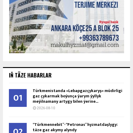
IŇ TÄZE HABARLAR
Türkmenistanda «Lebapgazçykaryş» müdirligi
01
gaz çykarmak boýunça ýarym ýyllyk
meýilnamany artygy bilen ýerine...
2026-08-10
“Türkmennebit”-“Petronas” hyzmatdaşlygy:
02
täze gaz akymy alyndy