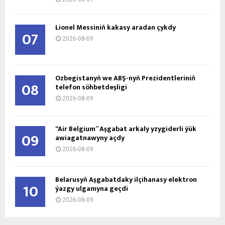
Lionel Messiniň kakasy aradan çykdy
07
2026-08-09
Özbegistanyň we ABŞ-nyň Prezidentleriniň
08
telefon söhbetdeşligi
2026-08-09
“Air Belgium” Aşgabat arkaly yzygiderli ýük
09
awiagatnawyny açdy
2026-08-09
Belarusyň Aşgabatdaky ilçihanasy elektron
10
ýazgy ulgamyna geçdi
2026-08-09