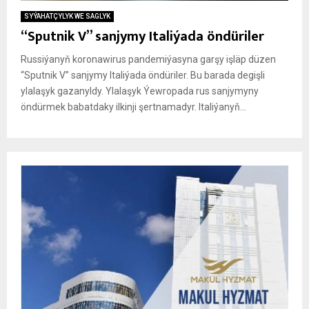
SYÝAHATÇYLYK WE SAGLYK
“Sputnik V” sanjymy Italiýada öndüriler
Russiýanyň koronawirus pandemiýasyna garşy işläp düzen
“Sputnik V” sanjymy Italiýada öndüriler. Bu barada degişli
ylalaşyk gazanyldy. Ylalaşyk Ýewropada rus sanjymyny
öndürmek babatdaky ilkinji şertnamadyr. Italiýanyň...