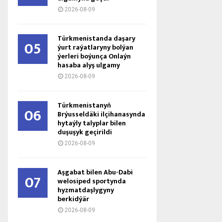
2026-08-09
Türkmenistanda daşary
05
ýurt raýatlaryny bolýan
ýerleri boýunça Onlaýn
hasaba alyş ulgamy
2026-08-09
Türkmenistanyň
06
Brýusseldäki ilçihanasynda
hytaýly talyplar bilen
duşuşyk geçirildi
2026-08-09
Aşgabat bilen Abu-Dabi
07
welosiped sportynda
hyzmatdaşlygyny
berkidýär
2026-08-09