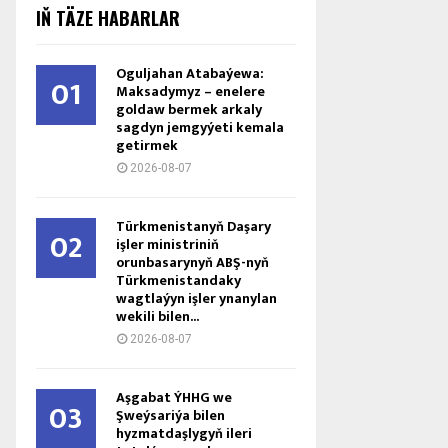
IŇ TÄZE HABARLAR
Oguljahan Atabaýewa:
01
Maksadymyz – enelere
goldaw bermek arkaly
sagdyn jemgyýeti kemala
getirmek
2026-08-07
Türkmenistanyň Daşary
02
işler ministriniň
orunbasarynyň ABŞ-nyň
Türkmenistandaky
wagtlaýyn işler ynanylan
wekili bilen...
2026-08-07
Aşgabat ÝHHG we
03
Şweýsariýa bilen
hyzmatdaşlygyň ileri