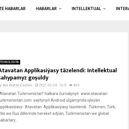
ÄZE HABARLAR
HABARLAR
INTELLEKTUAL
INTER
TEHNOLOGIÝA
Atavatan Applikasiýasy täzelendi: Intellektual
sahypamyz goşuldy
by
Ata Watan Eserleri
2021-02-24
0
869
“Atavatan Türkmenistan” halkara žurnalynyň www.atavatan-
turkmenistan.com saýtynyň Android ulgamynda işleýän
applikasiýasy- Atavatan Applikasiýasy täzelendi. Türkmen, Türk,
Iňlis we Rus dillerinde hereket edýän, Türkmenistan we global
abarlary...