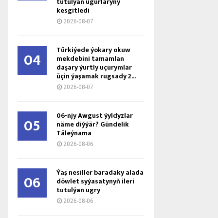
tutulýan ugurlaryny
kesgitledi
2026-08-07
Türkiýede ýokary okuw
04
mekdebini tamamlan
daşary ýurtly uçurymlar
üçin ýaşamak rugsady 2...
2026-08-07
06-njy Awgust ýyldyzlar
05
näme diýýär? Gündelik
Täleýnama
2026-08-06
Ýaş ne­sil­ler ba­ra­da­ky ala­da
06
döw­let sy­ýa­sa­ty­nyň ile­ri
tu­tul­ýan ug­ry
2026-08-06