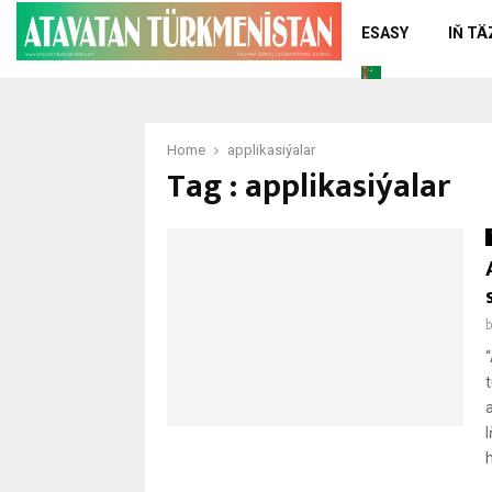
ESASY
IŇ T
Home
applikasiýalar
Tag : applikasiýalar
h