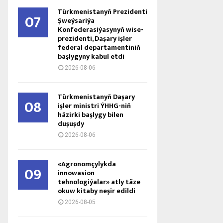
Türkmenistanyň Prezidenti
07
Şweýsariýa
Konfederasiýasynyň wise-
prezidenti, Daşary işler
federal departamentiniň
başlygyny kabul etdi
2026-08-06
Türkmenistanyň Daşary
08
işler ministri ÝHHG-niň
häzirki başlygy bilen
duşuşdy
2026-08-06
«Agronomçylykda
09
innowasion
tehnologiýalar» atly täze
okuw kitaby neşir edildi
2026-08-05