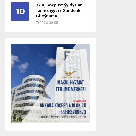
05-nji Awgust ýyldyzlar
10
näme diýýär? Gündelik
Täleýnama
2026-08-05