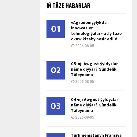
IŇ TÄZE HABARLAR
«Agronomçylykda
01
innowasion
tehnologiýalar» atly täze
okuw kitaby neşir edildi
2026-08-05
05-nji Awgust ýyldyzlar
02
näme diýýär? Gündelik
Täleýnama
2026-08-05
04-nji Awgust ýyldyzlar
03
näme diýýär? Gündelik
Täleýnama
2026-08-05
Türkmenistanyň Fransiýa