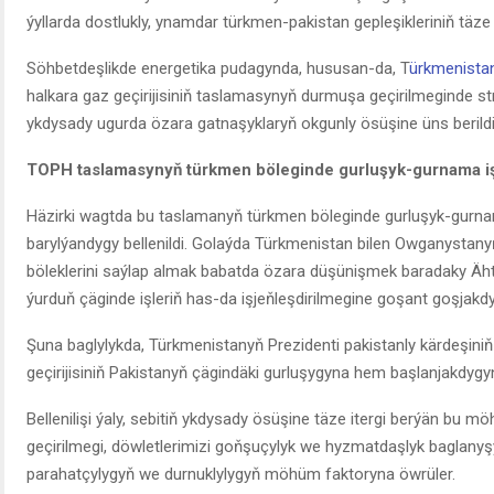
ýyllarda dostlukly, ynamdar türkmen-pakistan gepleşikleriniň täz
Söhbetdeşlikde energetika pudagynda, hususan-da, T
ürkmenista
halkara gaz geçirijisiniň taslamasynyň durmuşa geçirilmeginde s
ykdysady ugurda özara gatnaşyklaryň okgunly ösüşine üns berildi
TOPH taslamasyny
ň türkmen böleginde gurluşyk-gurnama iş
Häzirki wagtda bu taslamanyň türkmen böleginde gurluşyk-gurnam
barylýandygy bellenildi. Golaýda Türkmenistan bilen Owganysta
böleklerini saýlap almak babatda özara düşünişmek baradaky Äh
ýurduň çäginde işleriň has-da işjeňleşdirilmegine goşant goşjakdy
Şuna baglylykda, Türkmenistanyň Prezidenti pakistanly kärdeşin
geçirijisiniň Pakistanyň çägindäki gurluşygyna hem başlanjakdygyn
Bellenilişi ýaly, sebitiň ykdysady ösüşine täze itergi berýän bu 
geçirilmegi, döwletlerimizi goňşuçylyk we hyzmatdaşlyk baglany
parahatçylygyň we durnuklylygyň möhüm faktoryna öwrüler.