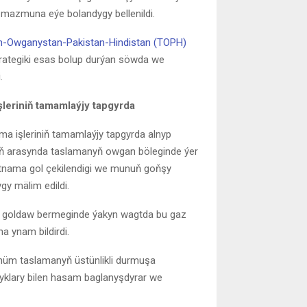
e mazmuna eýe bolandygy bellenildi.
n-Owganystan-Pakistan-Hindistan (TOPH)
trategiki esas bolup durýan söwda we
.
leriniň tamamlaýjy tapgyrda
a işleriniň tamamlaýjy tapgyrda alnyp
nyň arasynda taslamanyň owgan böleginde ýer
tnama gol çekilendigi we munuň goňşy
gy mälim edildi.
iň goldaw bermeginde ýakyn wagtda bu gaz
a ynam bildirdi.
möhüm taslamanyň üstünlikli durmuşa
şyklary bilen hasam baglanyşdyrar we