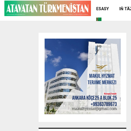
ESASY
IŇ T