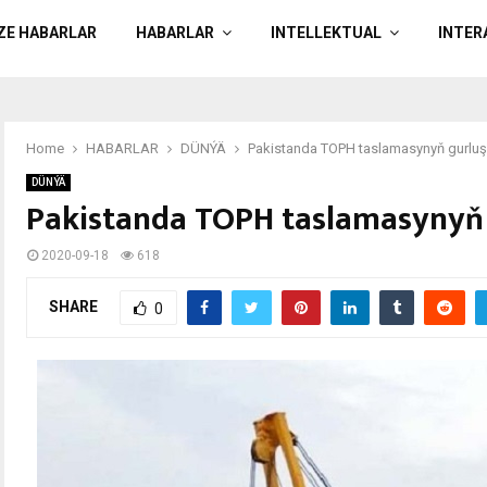
ÄZE HABARLAR
HABARLAR
INTELLEKTUAL
INTER
Home
HABARLAR
DÜNÝÄ
Pakistanda TOPH taslamasynyň gurluş
DÜNÝÄ
Pakistanda TOPH taslamasynyň 
2020-09-18
618
SHARE
0