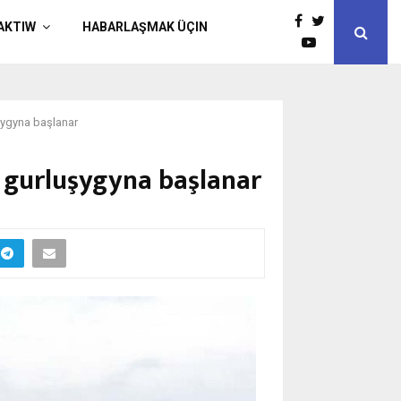
AKTIW
HABARLAŞMAK ÜÇIN
ygyna başlanar
gurluşygyna başlanar