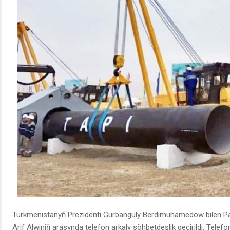
Türkmenistanyň Prezidenti Gurbanguly Berdimuhamedow bilen Pa
Arif Alwiniň arasynda telefon arkaly söhbetdeşlik geçirildi. Telef