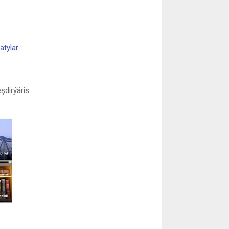
atylar
dirýäris.