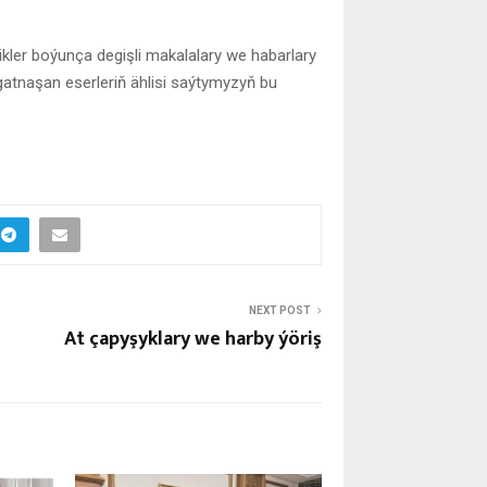
şikler boýunça degişli makalalary we habarlary
gatnaşan eserleriň ählisi saýtymyzyň bu
NEXT POST
At çapyşyklary we harby ýöriş