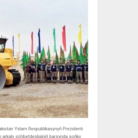
kistan Yslam Respublikasynyň Prezidenti
on arkaly söhbetdeşliginiň barşynda soňky