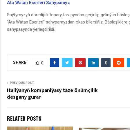
Ata Watan Eserleri Sahypamyz
Saýtymyzyň döredijilik topary tarapyndan geçirilip gelinýän bäsle
“Ata Watan Eserleri” sahypamyzdan okap bilersiňiz. Bäsleşiklere 
sahypasynda ýerleşdirildi.
SHARE
0
PREVIOUS POST
Italiýanyň kompaniýasy täze önümçilik
desgany gurar
RELATED POSTS