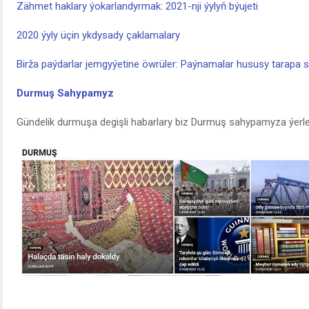
Zähmet haklary ýokarlandyrmak: 2021-nji ýylyň býujeti
2020 ýyly üçin ykdysady çaklamalary
Birža paýdarlar jemgyýetine öwrüler: Paýnamalar hususy tarapa s
Durmuş Sahypamyz
Gündelik durmuşa degişli habarlary biz Durmuş sahypamyza ýerleş