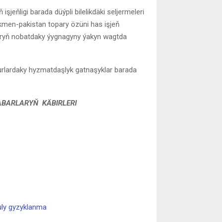
ňligi barada düýpli bilelikdäki seljermeleri
kmen-pakistan topary özüni has işjeň
oparyň nobatdaky ýygnagyny ýakyn wagtda
urlardaky hyzmatdaşlyk gatnaşyklar barada
HABARLARYŇ KÄBIRLERI
uly gyzyklanma