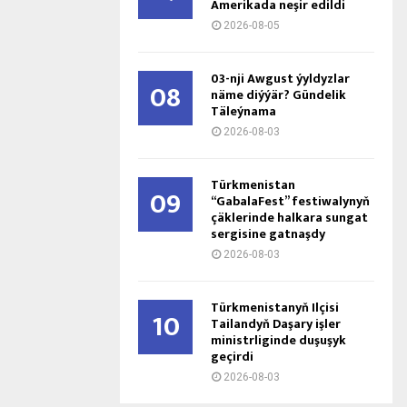
Amerikada neşir edildi
2026-08-05
03-nji Awgust ýyldyzlar
08
näme diýýär? Gündelik
Täleýnama
2026-08-03
Türkmenistan
09
“GabalaFest” festiwalynyň
çäklerinde halkara sungat
sergisine gatnaşdy
2026-08-03
Türkmenistanyň Ilçisi
10
Tailandyň Daşary işler
ministrliginde duşuşyk
geçirdi
2026-08-03