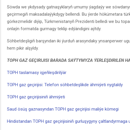
Söwda we ykdysady gatnaşyklaryň umumy ýagdaýy we söwdanyň işje
geçirmegiň maksadalaýykdygy bellendi. Bu ýerde hökümetara tür
görkezmelidir diýip, Türkmenistanyň Prezidenti belledi we bu t
onlaýn formatda gurmagy teklip edýändigini aýtdy.
Söhbetdeşligiň barşyndan iki ýurduň arasyndaky ynsanperwer ug
hem pikir alşyldy.
TOPH GAZ GEÇIRIJISI BARADA SAÝTYMYZA ÝERLEŞDIRILEN 
TOPH taslamasy işjeňleşdirilýär
TOPH gaz geçirijisi: Telefon söhbetdeşlikde ähmiýeti nygtaldy
TOPH gaz geçirijisiniň ähmiýeti
Saud ösüş gaznasyndan TOPH gaz geçirijisi maliýe kömegi
Hindistandan TOPH gaz geçirijisiniň gurluşygyny çaltlandyrmaga 