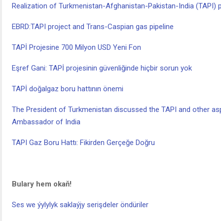
Realization of Turkmenistan-Afghanistan-Pakistan-India (TAPI) p
EBRD:TAPI project and Trans-Caspian gas pipeline
TAPİ Projesine 700 Milyon USD Yeni Fon
Eşref Gani: TAPİ projesinin güvenliğinde hiçbir sorun yok
TAPİ doğalgaz boru hattının önemi
The President of Turkmenistan discussed the TAPI and other asp
Ambassador of India
TAPI Gaz Boru Hattı: Fikirden Gerçeğe Doğru
Bulary hem okaň!
Ses we ýylylyk saklaýjy serişdeler öndüriler