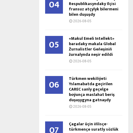
04
Respublikasyndaky Ilçisi
fransuz atçylyk bilermeni
bilen duşuşdy
2026-08-05
«Makul Emeli Intellekt»
05
baradaky makala Global
Žurnalistler Geňeşiniň
žurnalynda neşir edildi
2026-08-05
Türkmen wekiliýeti
06
Yslamabatda geçirilen
CAREC sanly geçelge
boýunça maslahat beriş
duşuşygyna gatnaşdy
2026-08-05
Çagalar üçin iňlisçe-
07
türkmençe suratly sözlük