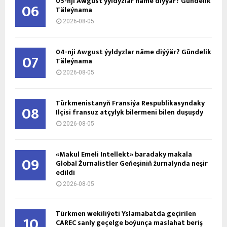
05-nji Awgust ýyldyzlar näme diýýär? Gündelik
06
Täleýnama
2026-08-05
04-nji Awgust ýyldyzlar näme diýýär? Gündelik
07
Täleýnama
2026-08-05
Türkmenistanyň Fransiýa Respublikasyndaky
08
Ilçisi fransuz atçylyk bilermeni bilen duşuşdy
2026-08-05
«Makul Emeli Intellekt» baradaky makala
09
Global Žurnalistler Geňeşiniň žurnalynda neşir
edildi
2026-08-05
Türkmen wekiliýeti Yslamabatda geçirilen
10
CAREC sanly geçelge boýunça maslahat beriş