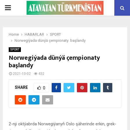
PRIMARY
MENU
Home
HABARLAR
SPORT
Norwegiýada dünýä çempionaty başlandy
SPORT
Norwegiýada dünýä çempionaty
başlandy
2021-10-02
432
SHARE
0
2-nji oktýabrda Norwegiýanyň Oslo şäherinde erkin, grek-