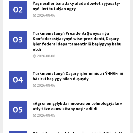
Ýaş ne­sil­ler ba­ra­da­ky ala­da döw­let sy­ýa­sa­ty­
02
nyň ile­ri tu­tul­ýan ug­ry
2026-08-06
Türkmenistanyň Prezidenti Şweýsariýa
03
Konfederasiýasynyň wise-prezidenti, Daşary
işler federal departamentiniň başlygyny kabul
etdi
2026-08-06
Türkmenistanyň Daşary işler ministri ÝHHG-niň
04
häzirki başlygy bilen duşuşdy
2026-08-06
«Agronomçylykda innowasion tehnologiýalar»
05
atly täze okuw kitaby neşir edildi
2026-08-05