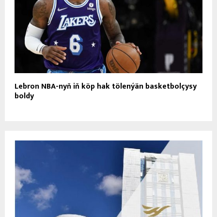
Lebron NBA-nyň iň köp hak tölenýän basketbolçysy
boldy