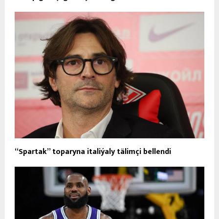
“Spartak” toparyna italiýaly tälimçi bellendi