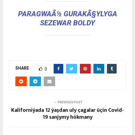
PARAGWAÃ½ GURAKÃ§YLYGA
SEZEWAR BOLDY
SHARE
0
PREVIOUS POST
Kaliforniýada 12 ýaşdan uly çagalar üçin Covid-
19 sanjymy hökmany