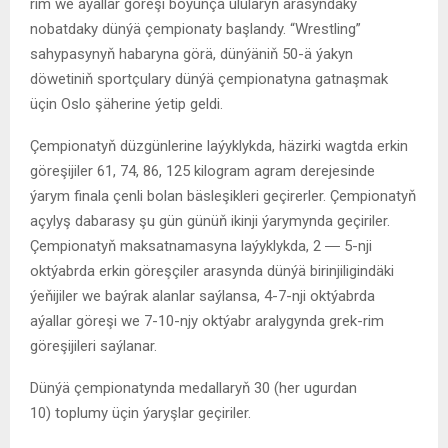
rim we aýallar göreşi boýunça ulularyň arasyndaky
nobatdaky dünýä çempionaty başlandy. “Wrestling”
sahypasynyň habaryna görä, dünýäniň 50-ä ýakyn
döwetiniň sportçulary dünýä çempionatyna gatnaşmak
üçin Oslo şäherine ýetip geldi.
Çempionatyň düzgünlerine laýyklykda, häzirki wagtda erkin
göreşijiler 61, 74, 86, 125 kilogram agram derejesinde
ýarym finala çenli bolan bäsleşikleri geçirerler. Çempionatyň
açylyş dabarasy şu gün günüň ikinji ýarymynda geçiriler.
Çempionatyň maksatnamasyna laýyklykda, 2 ― 5-nji
oktýabrda erkin göreşçiler arasynda dünýä birinjiligindäki
ýeňijiler we baýrak alanlar saýlansa, 4-7-nji oktýabrda
aýallar göreşi we 7-10-njy oktýabr aralygynda grek-rim
göreşijileri saýlanar.
Dünýä çempionatynda medallaryň 30 (her ugurdan
10) toplumy üçin ýaryşlar geçiriler.