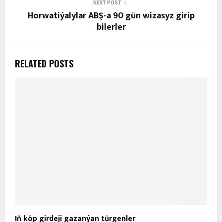
NEXT POST
Horwatiýalylar ABŞ-a 90 gün wizasyz girip
bilerler
RELATED POSTS
Iň köp girdeji gazanýan türgenler