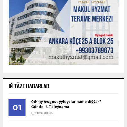
IŇ TÄZE HABARLAR
06-njy Awgust ýyldyzlar näme diýýär?
01
Gündelik Täleýnama
2026-08-06