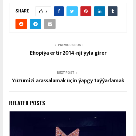
SHARE
7
PREVIOUS POST
Efiopiýa ertir 2014-nji ýyla girer
NEXT POST
Ýüzümizi arassalamak üçin ýapgy taýýarlamak
RELATED POSTS