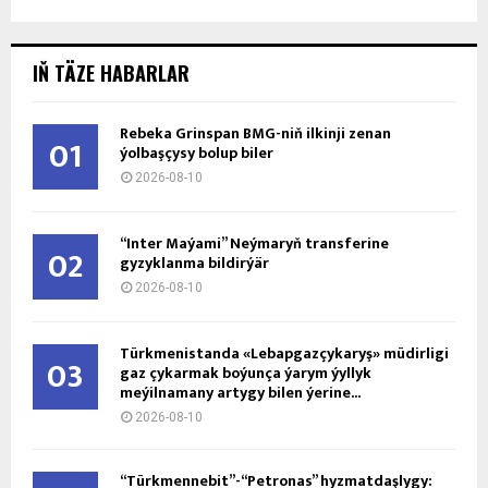
IŇ TÄZE HABARLAR
Rebeka Grinspan BMG-niň ilkinji zenan
01
ýolbaşçysy bolup biler
2026-08-10
“Inter Maýami” Neýmaryň transferine
02
gyzyklanma bildirýär
2026-08-10
Türkmenistanda «Lebapgazçykaryş» müdirligi
03
gaz çykarmak boýunça ýarym ýyllyk
meýilnamany artygy bilen ýerine...
2026-08-10
“Türkmennebit”-“Petronas” hyzmatdaşlygy: