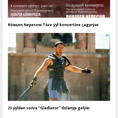
Röwşen Nepesow Täze ýyl konsertine çagyrýar
23 ýyldan soňra “Gladiator” dolanyp gelýär