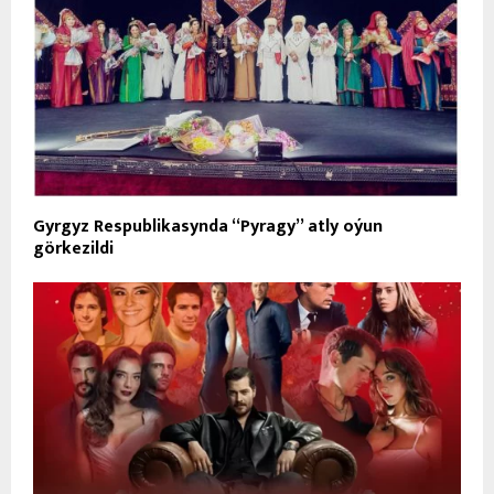
Gyrgyz Respublikasynda “Pyragy” atly oýun
görkezildi