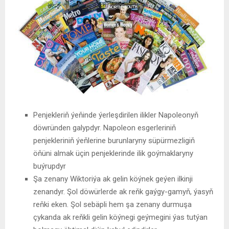
Penjekleriň ýeňinde ýerleşdirilen ilikler Napoleonyň
döwründen galypdyr. Napoleon esgerleriniň
penjekleriniň ýeňlerine burunlaryny süpürmezligiň
öňüni almak üçin penjeklerinde ilik goýmaklaryny
buýrupdyr
Şa zenany Wiktoriýa ak gelin köýnek geýen ilkinji
zenandyr. Şol döwürlerde ak reňk gaýgy-gamyň, ýasyň
reňki eken. Şol sebäpli hem şa zenany durmuşa
çykanda ak reňkli gelin köýnegi geýmegini ýas tutýan