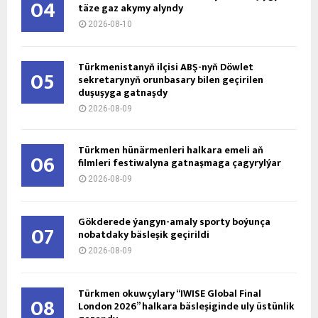
04
täze gaz akymy alyndy
2026-08-10
Türkmenistanyň ilçisi ABŞ-nyň Döwlet
05
sekretarynyň orunbasary bilen geçirilen
duşuşyga gatnaşdy
2026-08-09
Türkmen hünärmenleri halkara emeli aň
06
filmleri festiwalyna gatnaşmaga çagyrylýar
2026-08-09
Gökderede ýangyn-amaly sporty boýunça
07
nobatdaky bäsleşik geçirildi
2026-08-09
Türkmen okuwçylary “IWISE Global Final
08
London 2026” halkara bäsleşiginde uly üstünlik