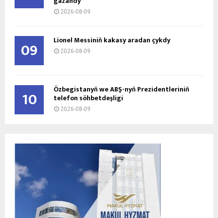
gazandy
2026-08-09
Lionel Messiniň kakasy aradan çykdy
09
2026-08-09
Özbegistanyň we ABŞ-nyň Prezidentleriniň
10
telefon söhbetdeşligi
2026-08-09