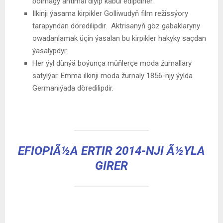
bolmagy ähtimal diýip kabul edipdirler.
Ilkinji ýasama kirpikler Golliwudyň film režissýory
tarapyndan döredilipdir. Aktrisanyň göz gabaklaryny
owadanlamak üçin ýasalan bu kirpikler hakyky saçdan
ýasalypdyr.
Her ýyl dünýä boýunça müňlerçe moda žurnallary
satylýar. Emma ilkinji moda žurnaly 1856-njy ýylda
Germaniýada döredilipdir.
EFIOPIÃ½A ERTIR 2014-NJI Ã½YLA
GIRER