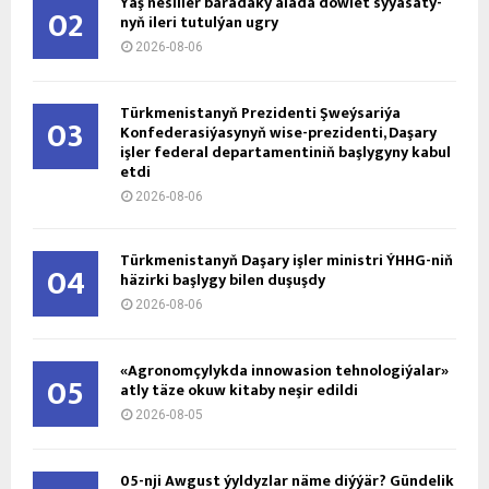
Ýaş ne­sil­ler ba­ra­da­ky ala­da döw­let sy­ýa­sa­ty­
02
nyň ile­ri tu­tul­ýan ug­ry
2026-08-06
Türkmenistanyň Prezidenti Şweýsariýa
03
Konfederasiýasynyň wise-prezidenti, Daşary
işler federal departamentiniň başlygyny kabul
etdi
2026-08-06
Türkmenistanyň Daşary işler ministri ÝHHG-niň
04
häzirki başlygy bilen duşuşdy
2026-08-06
«Agronomçylykda innowasion tehnologiýalar»
05
atly täze okuw kitaby neşir edildi
2026-08-05
05-nji Awgust ýyldyzlar näme diýýär? Gündelik