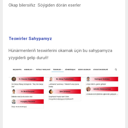
Okap bilersiňiz
Söýgiden dörän eserler
Teswirler Sahypamyz
Hünärmenleriň teswirlerini okamak üçin bu sahypamyza
yzygiderli gelip duruň!