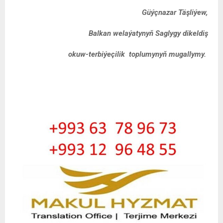
Güýçnazar Täşliýew,
Balkan welaýatynyň Saglygy dikeldiş
okuw-terbiýeçilik toplumynyň mugallymy.