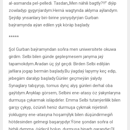
al-asmanda pel-pelledi. Tasdan,,Men nähili bagtly?!!’’ diýip
zowladyp gygyrýardym.Hernä wagtynda aklyma aýlandym.
Şeýdip ynsanlary biri-birine ysnyşdyrýan Gurban
baýramynda aýan edilen yşk köräp başlady.
*****
Şol Gurban baýramyndan soňra men uniwersitete okuwa
girdim. Selbi bilen günde gepleşmesem janyma jaý
tapamokdym.Aradan üç ýyl geçdi. Birden Selbi edilýän
jaňlara jogap bermän başlady.Bu ýagdaý lapymy keç edip,
jebegäm daralyp başlady.Günler geçmeýän ýalydy.
Synaglary tabşyryp, tomus dynç alyş günleri derhal oba
gaýtdym.Anyklap görsem, Selbini ene-atasy öz ýakynlaryna
durmuşa çykarmak isläpdirler. Emma Selbi tutanýerlilik bilen
garşy çykyp, özüniň heniz durmuşa çykmak niýetiniň
ýoklugyny ene-atasyna hoşamýlyk bilen düşündirmegiň
hötdesinden gelmegi başarypdyr.Ýöne şondan soňra ol
birhili dymma, öýdeçil bolup, durmuşa biparh garapdyr.Ol