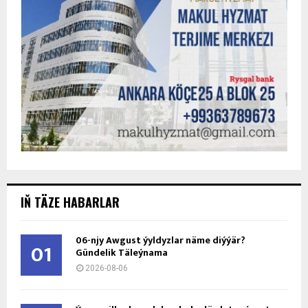
IŇ TÄZE HABARLAR
06-njy Awgust ýyldyzlar näme diýýär?
01
Gündelik Täleýnama
2026-08-06