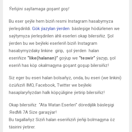
Ýeňijini saýlamaga goşant goş!
Bu eser şeýle hem biziň resmi Instagram hasabymyza
ýerleşdirildi.
Gök ýazylan ýerden
bäsleşige hödürlenen we
saýtymyza ýerleşdirilen ähli eserleri okap bilersiňiz. Şol
ýerden bu we beýleki eserleriň biziň Instagram
hasabymyzdaky linkine girip, şol ýerden halan
eseriňize
“like(halanan)”
goýup we
“teswir”
ýazyp, şol
eseriň has köp okalmagyna goşant goşup bilersiňiz!
Siz eger bu eseri halan bolsaňyz, onda, bu eseri (we linkini)
özüňiziň IMO, Facebook, Twitter we beýleki
hasaplaryňyzdan halk köpçüligine ýetirip bilersiňiz!
Okap bilersiňiz
“Ata Watan Eserleri” döredijilik bäsleşigi
:RedMi 7A Size garaşýar!
Bu tagallaňyz Siziň halan eseriňiziň ýeňiji bolmagyna öz
täsirini ýetirer.