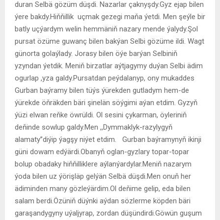
duran Selbä gözüm düşdi. Nazarlar çaknyşdy.Gyz ejap bilen
ýere bakdy.Hiňňillik uçmak gezegi maňa ýetdi. Men şeýle bir
batly uçýardym welin hemmäniň nazary mende ýalydy.Şol
pursat özüme guwanç bilen bakýan Selbi gözüme ildi. Wagt
günorta golaýlady. Jorasy bilen öýe barýan Selbiniň
yzyndan ýetdik. Meniň birzatlar aýtjagymy duýan Selbi ädim
ogurlap ,yza galdy.Pursatdan peýdalanyp, ony mukaddes
Gurban baýramy bilen tüýs ýürekden gutladym hem-de
ýürekde öňräkden bäri şinelän söýgimi aýan etdim. Gyzyň
ýüzi elwan reňke öwrüldi. Ol sesini çykarman, öyleriniň
deňinde sowlup galdy.Men ,,Dymmaklyk-razylygyň
alamaty’’diýip ýagşy niýet etdim. Gurban baýramynyň ikinji
güni dowam edýärdi.Obanyň oglan-gyzlary topar-topar
bolup obadaky hiňňilliklere aýlanýardylar.Meniň nazarym
ýoda bilen uz ýörişläp gelýän Selbä düşdi.Men onuň her
ädiminden many gözleýärdim.Ol deňime gelip, eda bilen
salam berdi.Özüniň düýnki aýdan sözlerme köpden bäri
garaşandygyny uýaljyrap, zordan düşündirdi.Göwün guşum