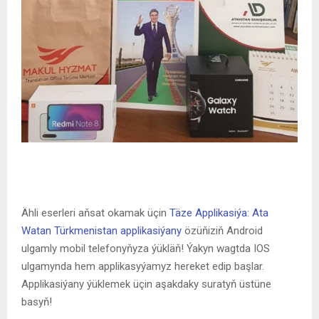
Ähli eserleri aňsat okamak üçin
Täze Applikasiýa: Ata
Watan Türkmenistan applikasiýany
özüňiziň Android
ulgamly mobil telefonyňyza ýükläň! Ýakyn wagtda IOS
ulgamynda hem applikasyýamyz hereket edip başlar.
Applikasiýany ýüklemek üçin aşakdaky suratyň üstüne
basyň!