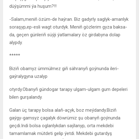
düýşümmi ýa huşum?!!
-Salam,meniň özüm-de haýran. Biz gadyrly saglyk-amanlyk
soraşyp,ep-esli wagt oturdyk. Meniň gözlerim gyza baksa-
da, geçen günleriň süýji ýatlamalary öz girdabyna dolap
alypdy.
*****
Biziň obamyz ümmülmez giň sähranyň goýnunda ileri-
gaýralygyna uzalyp
otyrdy.Obanyň gündogar tarapy ulgam-ulgam gum depeleri
bilen gurşalandy.
Galan üç tarapy bolsa alaň-açyk, boz meýdandy.Biziň
gaýgy-gamsyz çagalyk döwrümiz şu obanyň goýnunda
geçdi.Indi bolsa oglanlykdan saýlanyp, orta mekdebi
tamamlamak mütdeti gelip ýetdi. Mekdebi gutardyş