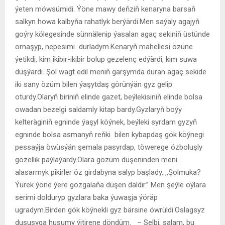
ýeten möwsümidi. Ýöne mawy deňziň kenaryna barsaň
salkyn howa kalbyňa rahatlyk berýärdi.Men saýaly agajyň
goýry kölegesinde sünnälenip ýasalan agaç sekiniň üstünde
ornaşyp, nepesimi durladym.Kenaryň mähellesi özüne
ýetikdi, kim ikibir-ikibir bolup gezelenç edýärdi, kim suwa
düşýärdi. Şol wagt edil meniň garşymda duran agaç sekide
iki sany özüm bilen ýaşytdaş görünýän gyz gelip
oturdy.Olaryň biriniň elinde gazet, beýlekisiniň elinde bolsa
owadan bezelgi saldamly kitap bardy.Gyzlaryň boýy
kelteräginiň egninde ýaşyl köýnek, beýleki syrdam gyzyň
egninde bolsa asmanyň reňki bilen kybapdaş gök köýnegi
pessaýja öwüsýän şemala pasyrdap, töwerege özboluşly
gözellik paýlaýardy.Olara gözüm düşeninden meni
alasarmyk pikirler öz girdabyna salyp başlady. ,,Şolmuka?
Ýürek ýöne ýere gozgalaňa düşen däldir.” Men şeýle oýlara
serimi dolduryp gyzlara baka ýuwaşja ýöräp
ugradym.Birden gök köýnekli gyz bärsine öwrüldi.Oslagsyz
duşuşyga huşumy ýitirene döndüm. – Selbi, salam, bu