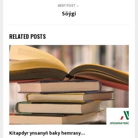
NEXT POST
Söýgi
RELATED POSTS
Kitapdyr ynsanyň baky hemrasy…