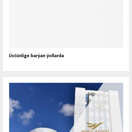
Üstünlige barýan ýollarda