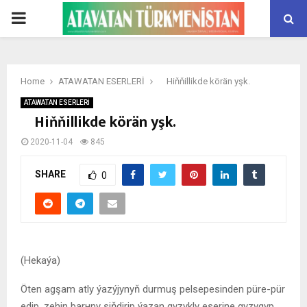
PRIMARY
MENU
Home
ATAWATAN ESERLERİ
Hiňňillikde körän yşk.
ATAWATAN ESERLERİ
Hiňňillikde körän yşk.
2020-11-04
845
SHARE
0
(Hekaýa)
Öten agşam atly ýazýjynyň durmuş pelsepesinden püre-pür
edip, zehin barнny siňdirip ýazan gyzykly eserine gyzygyp