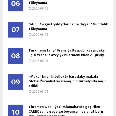
06
Täleýnama
2026-08-05
04-nji Awgust ýyldyzlar näme diýýär? Gündelik
07
Täleýnama
2026-08-05
Türkmenistanyň Fransiýa Respublikasyndaky
08
Ilçisi fransuz atçylyk bilermeni bilen duşuşdy
2026-08-05
«Makul Emeli Intellekt» baradaky makala
09
Global Žurnalistler Geňeşiniň žurnalynda neşir
edildi
2026-08-05
Türkmen wekiliýeti Yslamabatda geçirilen
10
CAREC sanly geçelge boýunça maslahat beriş