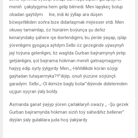
meniň çakylygyma hem gelip bilmedi. Men lapykeç bolup
obadan gaýtdym. Ine, indi iki ýyllap ara düşen
böwşeňlikden soňra bize didarlaşmak miýesser etdi. Men
okuwy tamamlap, öz hünärim boýunça şu deňiz
kenaryndaky şähere işe iberlendigimi, bu ýerde ýaşap, işläp
ýörenligimi gysgaça aýtdym.Selbi öz gezeginde uýasynyň
jaý toýuna gelenligini, tiz wagtda Gurban baýramynyň ýetip
gelýänligini, şol baýrama hökman meniň gatnaşmagymy
haýyş edip syrly ýylgyrdy. Men:,,-Hiňňillikde körän söýgi
gaýtadan tutaşarmyka?!!’’diýip, onuň ýüzüne söýünçli
garadym. Selbi:,,-Ol ikimize bagly bolar”diýende didelerinden
uçgun syçran ýaly boldy.
Asmanda ganat ýaýyp ýören çarlaklaryň owazy ,, -Şu gezek
Gurban baýramynda hökman siziň toý sähediňiz bellener”
diýýän ýaly gulaklara juda hoş ýakýardy.