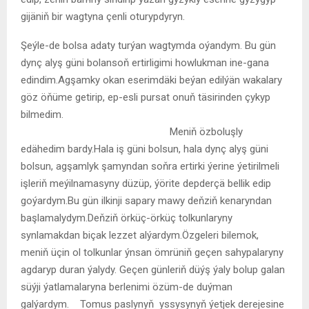
gijäniň bir wagtyna çenli oturypdyryn.
Şeýle-de bolsa adaty turýan wagtymda oýandym. Bu gün
dynç alyş güni bolansoň ertirligimi howlukman ine-gana
edindim.Agşamky okan eserimdäki beýan edilýän wakalary
göz öňüme getirip, ep-esli pursat onuň täsirinden çykyp
bilmedim.
Meniň özboluşly
edähedim bardy.Hala iş güni bolsun, hala dynç alyş güni
bolsun, agşamlyk şamyndan soňra ertirki ýerine ýetirilmeli
işleriň meýilnamasyny düzüp, ýörite depderçä bellik edip
goýardym.Bu gün ilkinji sapary mawy deňziň kenaryndan
başlamalydym.Deňziň örküç-örküç tolkunlaryny
synlamakdan biçak lezzet alýardym.Özgeleri bilemok,
meniň üçin ol tolkunlar ýnsan ömrüniň geçen sahypalaryny
agdaryp duran ýalydy. Geçen günleriň düýş ýaly bolup galan
süýji ýatlamalaryna berlenimi özüm-de duýman
galýardym. Tomus paslynyň yssysynyň ýetjek derejesine