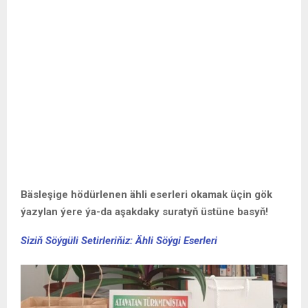
Bäsleşige hödürlenen ähli eserleri okamak üçin gök
ýazylan ýere ýa-da aşakdaky suratyň üstüne basyň!
Siziň Söýgüli Setirleriňiz: Ähli Söýgi Eserleri