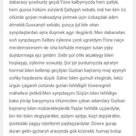
dabarasy şowhunly geçdi.Ýöne kalbymyzda hem şatlyk,
hem gussa höküm sürýärdi.Şatlygyň sebäbi, indi her kim öz
öňünde goýan maksadyna ýetmek üçin özbaşdak ädim
ätmelidi.Gussanyň sebäbi, şunça ýyl bile okan
synpdaşlardan aýra düşmek agyr degýärdi. Men dabaradan
soň synpdaşym Selbini öýlerine çenli ugratdym.Ýöne näçe
merdemsiresem-de oňa köňülde mesgen tutan yşky
duýdurmaga ejiz geldim. Selbi şol öňki alçaklygy bilen
hoşlaşyp, öýlerine sowuldy. Şol ýyl ýurdumyzda aýratyn
hormat bilen bellenip geçilýän Gurban baýramy maý aýynyň
soňky hepdesine düşdi. Säher bilen gumuň eteginde, tekiz
ürgün çägäniň üstünde gurlan hiňňilligiň töwereginiň
mähellesi ýetikdi.Men synpdaşym Söýün bilen hiňňillige
baka ýöräp barşymyza öňümizden çykan adamlary Gurban
baýramy bilen mübärekleýärdik.Ýaşlar hiňňillik uçýardylar,
biri-biri bilen degişýärdiler, aýdym aýdyp, küşt depýärdiler,
ýürekdäki ýagşy niýetlerini paýlaşýardylar. Döwre gurap
duran gelin-gyzlaryň arasynda gök köýnekli, humaý bolup