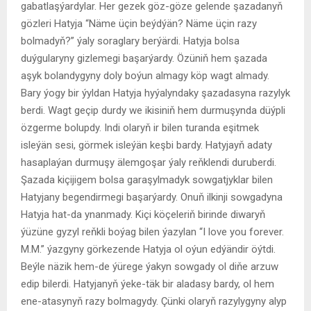
gabatlaşýardylar. Her gezek göz-göze gelende şazadanyň
gözleri Hatyja “Näme üçin beýdýän? Näme üçin razy
bolmadyň?” ýaly soraglary berýärdi. Hatyja bolsa
duýgularyny gizlemegi başarýardy. Özüniň hem şazada
aşyk bolandygyny doly boýun almagy köp wagt almady.
Bary ýogy bir ýyldan Hatyja hyýalyndaky şazadasyna razylyk
berdi. Wagt geçip durdy we ikisiniň hem durmuşynda düýpli
özgerme bolupdy. Indi olaryň ir bilen turanda eşitmek
isleýän sesi, görmek isleýän keşbi bardy. Hatyjayň adaty
hasaplaýan durmuşy älemgoşar ýaly reňklendi duruberdi.
Şazada kiçijigem bolsa garaşylmadyk sowgatjyklar bilen
Hatyjany begendirmegi başarýardy. Onuň ilkinji sowgadyna
Hatyja hat-da ynanmady. Kiçi köçeleriň birinde diwaryň
ýüzüne gyzyl reňkli boýag bilen ýazylan “I love you forever.
M.M.” ýazgyny görkezende Hatyja ol oýun edýändir öýtdi.
Beýle näzik hem-de ýürege ýakyn sowgady ol diňe arzuw
edip bilerdi. Hatyjanyň ýeke-täk bir aladasy bardy, ol hem
ene-atasynyň razy bolmagydy. Çünki olaryň razylygyny alyp