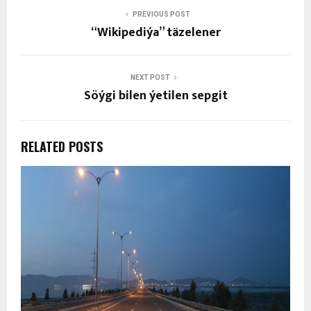
PREVIOUS POST
“Wikipediýa” täzelener
NEXT POST
Söýgi bilen ýetilen sepgit
RELATED POSTS