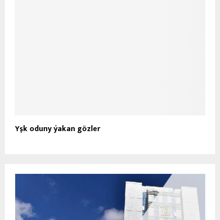
Yşk oduny ýakan gözler