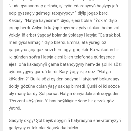
“Juda gyssanmaç gelipdir, işleýän edarasynyň başlygy jaň
edip gyssagly gelmegi tabşyrypdyr ” diýip jogap berdi.
Kakasy: “Hatyja käýedimi?” diýdi, ejesi bolsa: “Ýokla” diýip
jogap berdi. Aslynda käýäp käýemez ýaly ullakan bolan zat
ýokdy. Iň erbet ýagdaý bolanda ýoldaşy Hatyja: “Çaltrak bol,
men gyssanmaç ” diýip bilerdi. Emma, ata ýüregi öz
çagasyna şojagaz sözi hem agyr görjekdi. Bu wakadan bir-
iki günden soňra Hatyja ejesi bilen telefonda gürleşende
ejesi oňa kakasynyň gama batandygyny hem-de şol iki sözi
aýdandygyny gürrüň berdi. Bary-ýogy ikije söz. “Hatyja
käýedimi?” Bu iki sözi eşiden badyna Hatyjanyň bokurdagy
doldy, gözüne dolan ýaşy saklap bilmedi. Çünki ol iki sözde
uly many bardy. Şol pursat Hatyja dünýädäki ähli söýgüden
“Perzent söýgüsiniň” has beýikligine ýene bir gezek göz
ýetirdi.
Gadyrly okyjy! Şol beýik söýginiň hatyrasyna ene-atamyzyň
gadyryny entek olar ýaşaýarka bileliň.