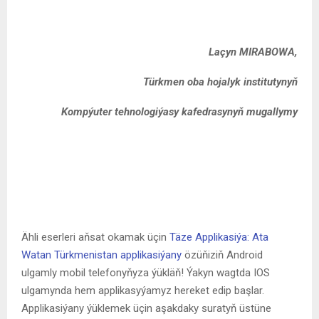
Laçyn MIRABOWA,
Türkmen oba hojalyk institutynyň
Kompýuter tehnologiýasy kafedrasynyň mugallymy
Ähli eserleri aňsat okamak üçin
Täze Applikasiýa: Ata
Watan Türkmenistan applikasiýany
özüňiziň Android
ulgamly mobil telefonyňyza ýükläň! Ýakyn wagtda IOS
ulgamynda hem applikasyýamyz hereket edip başlar.
Applikasiýany ýüklemek üçin aşakdaky suratyň üstüne