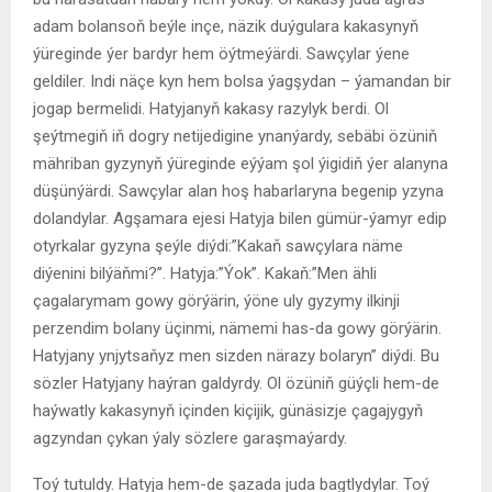
adam bolansoň beýle inçe, näzik duýgulara kakasynyň
ýüreginde ýer bardyr hem öýtmeýärdi. Sawçylar ýene
geldiler. Indi näçe kyn hem bolsa ýagşydan – ýamandan bir
jogap bermelidi. Hatyjanyň kakasy razylyk berdi. Ol
şeýtmegiň iň dogry netijedigine ynanýardy, sebäbi özüniň
mähriban gyzynyň ýüreginde eýýam şol ýigidiň ýer alanyna
düşünýärdi. Sawçylar alan hoş habarlaryna begenip yzyna
dolandylar. Agşamara ejesi Hatyja bilen gümür-ýamyr edip
otyrkalar gyzyna şeýle diýdi:”Kakaň sawçylara näme
diýenini bilýäňmi?”. Hatyja:”Ýok”. Kakaň:”Men ähli
çagalarymam gowy görýärin, ýöne uly gyzymy ilkinji
perzendim bolany üçinmi, nämemi has-da gowy görýärin.
Hatyjany ynjytsaňyz men sizden närazy bolaryn” diýdi. Bu
sözler Hatyjany haýran galdyrdy. Ol özüniň güýçli hem-de
haýwatly kakasynyň içinden kiçijik, günäsizje çagajygyň
agzyndan çykan ýaly sözlere garaşmaýardy.
Toý tutuldy. Hatyja hem-de şazada juda bagtlydylar. Toý