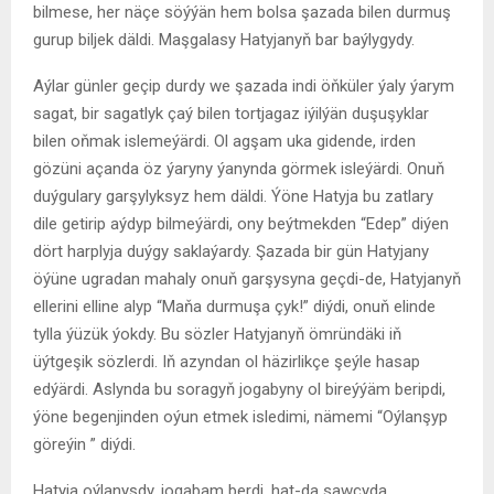
bilmese, her näçe söýýän hem bolsa şazada bilen durmuş
gurup biljek däldi. Maşgalasy Hatyjanyň bar baýlygydy.
Aýlar günler geçip durdy we şazada indi öňküler ýaly ýarym
sagat, bir sagatlyk çaý bilen tortjagaz iýilýän duşuşyklar
bilen oňmak islemeýärdi. Ol agşam uka gidende, irden
gözüni açanda öz ýaryny ýanynda görmek isleýärdi. Onuň
duýgulary garşylyksyz hem däldi. Ýöne Hatyja bu zatlary
dile getirip aýdyp bilmeýärdi, ony beýtmekden “Edep” diýen
dört harplyja duýgy saklaýardy. Şazada bir gün Hatyjany
öýüne ugradan mahaly onuň garşysyna geçdi-de, Hatyjanyň
ellerini elline alyp “Maňa durmuşa çyk!” diýdi, onuň elinde
tylla ýüzük ýokdy. Bu sözler Hatyjanyň ömründäki iň
üýtgeşik sözlerdi. Iň azyndan ol häzirlikçe şeýle hasap
edýärdi. Aslynda bu soragyň jogabyny ol bireýýäm beripdi,
ýöne begenjinden oýun etmek isledimi, nämemi “Oýlanşyp
göreýin ” diýdi.
Hatyja oýlanyşdy, jogabam berdi, hat-da sawçyda