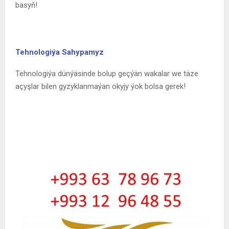
basyň!
Tehnologiýa Sahypamyz
Tehnologiýa dünýäsinde bolup geçýän wakalar we täze
açyşlar bilen gyzyklanmaýan okyjy ýok bolsa gerek!