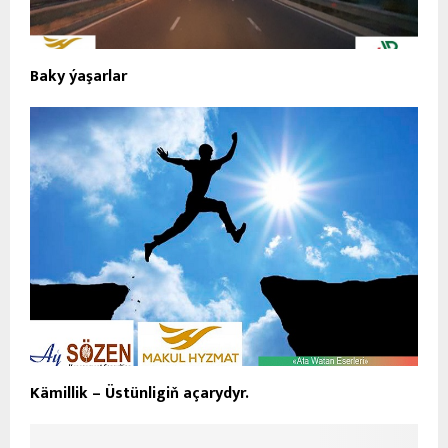
Baky ýaşarlar
Kämillik – Üstünligiň açarydyr.