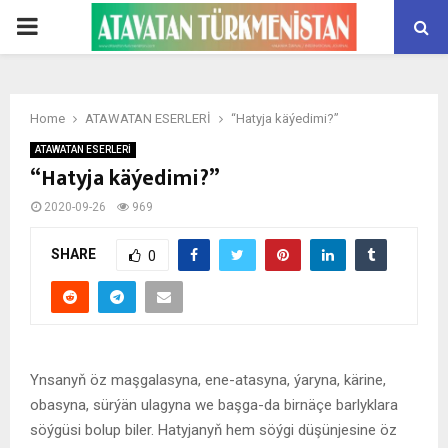
PRIMARY
MENU
Home
ATAWATAN ESERLERİ
“Hatyja käýedimi?”
ATAWATAN ESERLERİ
“Hatyja käýedimi?”
2020-09-26
969
SHARE
0
Ynsanyň öz maşgalasyna, ene-atasyna, ýaryna, kärine,
obasyna, sürýän ulagyna we başga-da birnäçe barlyklara
söýgüsi bolup biler. Hatyjanyň hem söýgi düşünjesine öz