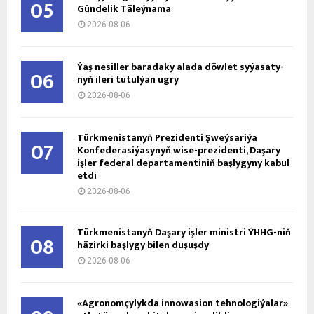
05
Gündelik Täleýnama
2026-08-06
Ýaş ne­sil­ler ba­ra­da­ky ala­da döw­let sy­ýa­sa­ty­
06
nyň ile­ri tu­tul­ýan ug­ry
2026-08-06
Türkmenistanyň Prezidenti Şweýsariýa
07
Konfederasiýasynyň wise-prezidenti, Daşary
işler federal departamentiniň başlygyny kabul
etdi
2026-08-06
Türkmenistanyň Daşary işler ministri ÝHHG-niň
08
häzirki başlygy bilen duşuşdy
2026-08-06
«Agronomçylykda innowasion tehnologiýalar»