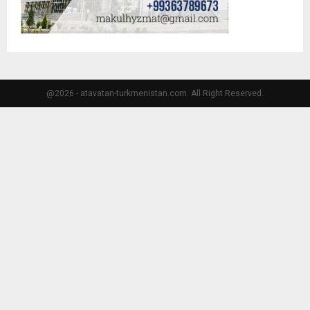
@2026 - atavatan-turkmenistan.com. All Right Reserved.