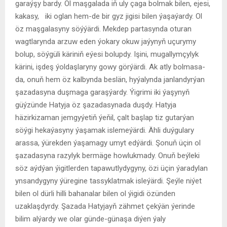
garaýşy bardy. Ol maşgalada iň uly çaga bolmak bilen, ejesi,
kakasy, iki oglan hem-de bir gyz jigisi bilen ýaşaýardy. Ol
öz maşgalasyny söýýärdi. Mekdep partasynda oturan
wagtlarynda arzuw eden ýokary okuw jaýynyň uçurymy
bolup, söýgüli käriniň eýesi bolupdy. Işini, mugallymçylyk
kärini, işdeş ýoldaşlaryny gowy görýärdi. Ak atly bolmasa-
da, onuň hem öz kalbynda beslän, hyýalynda janlandyrýan
şazadasyna duşmaga garaşýardy. Ýigrimi iki ýaşynyň
güýzünde Hatyja öz şazadasynada duşdy. Hatyja
häzirkizaman jemgyýetiň ýeňil, çalt başlap tiz gutarýan
söýgi hekaýasyny ýaşamak islemeýärdi. Ähli duýgulary
arassa, ýürekden ýaşamagy umyt edýärdi. Şonuň üçin ol
şazadasyna razylyk bermäge howlukmady. Onuň beýleki
söz aýdýan ýigitlerden tapawutlydygyny, özi üçin ýaradylan
ynsandygyny ýüregine tassyklatmak isleýärdi. Şeýle niýet
bilen ol dürli hilli bahanalar bilen ol ýigidi özünden
uzaklaşdyrdy. Şazada Hatyjayň zähmet çekýän ýerinde
bilim alýardy we olar günde-günaşa diýen ýaly