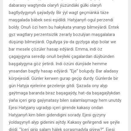
dabarasy wagtynda olaryň ýüzündäki gülki olaryň
bagtlydygynyň şaýadydy. Bir ýyl wagt geçmänkä täze
maşgalada bäbek sesi eşidildi. Hatyjanyň ogul perzendi
boldy. Onuň özi hem bu hakykata ynanyp bilmeýärdi. Entek
gyz wagtlary perzentsizlik zerarly bozulýan maşgalalara
düşünip bilmeýärdi. Ogullyga ýa-da gyzlyga alyp bolar we
bar mesele çözüler hasap edýärdi. Emma, indi öz
çagajygyna seredip onuň beýleki çagalardan düýbünden
başgalygyna göz ýetirdi. Indi özüni dünýäde hemme
ynsandan bagtly hasap edýärdi. “Eje” bolupdy. Bar aladasy
körpejesidi. Günler kerwen gurap geçip durdy. Günlerde bir
gün Hatyja ejelerine gezelenje gitdi. Şazada ony alyp
gaýtmaga baranda biraz başagaýdy, hat-da başagaýlykdan
ýaňa içeri girip gaýynatasy bilen salamlaşmagy hem unutdy.
Ejesi Hatyjany ugradyp içeri girende kakasy ondan
Hatyjanyň kim bilen gidendigini sorady. Ejesi gyzyny
ýoldaşynyň alyp gidenini aýtdy. Kakasy geňirgendi we şeýle
diýdi: “Içeri girip salam hälek soraşmadyla giýew?”. Ejesi: