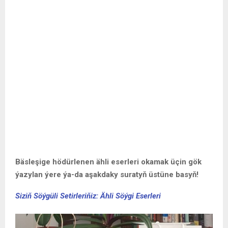
Bäsleşige hödürlenen ähli eserleri okamak üçin gök
ýazylan ýere ýa-da aşakdaky suratyň üstüne basyň!
Siziň Söýgüli Setirleriňiz: Ähli Söýgi Eserleri