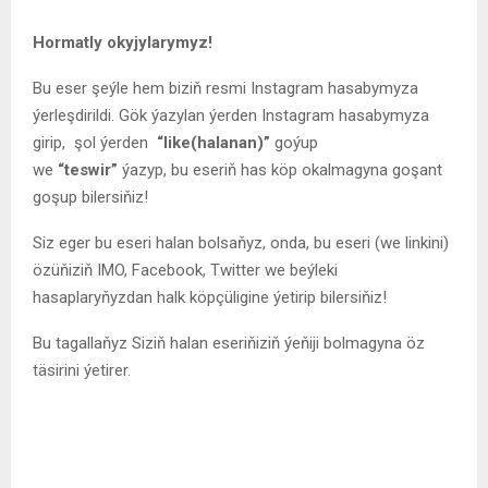
Hormatly okyjylarymyz!
Bu eser şeýle hem biziň resmi Instagram hasabymyza
ýerleşdirildi. Gök ýazylan ýerden Instagram hasabymyza
girip, şol ýerden
“like(halanan)”
goýup
we
“teswir”
ýazyp, bu eseriň has köp okalmagyna goşant
goşup bilersiňiz!
Siz eger bu eseri halan bolsaňyz, onda, bu eseri (we linkini)
özüňiziň IMO, Facebook, Twitter we beýleki
hasaplaryňyzdan halk köpçüligine ýetirip bilersiňiz!
Bu tagallaňyz Siziň halan eseriňiziň ýeňiji bolmagyna öz
täsirini ýetirer.