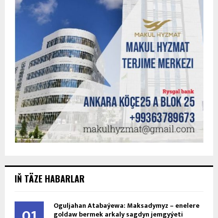
IŇ TÄZE HABARLAR
Oguljahan Atabaýewa: Maksadymyz – enelere
01
goldaw bermek arkaly sagdyn jemgyýeti