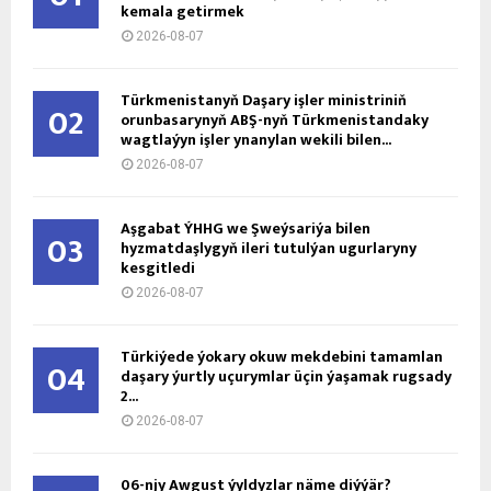
kemala getirmek
2026-08-07
Türkmenistanyň Daşary işler ministriniň
02
orunbasarynyň ABŞ-nyň Türkmenistandaky
wagtlaýyn işler ynanylan wekili bilen...
2026-08-07
Aşgabat ÝHHG we Şweýsariýa bilen
03
hyzmatdaşlygyň ileri tutulýan ugurlaryny
kesgitledi
2026-08-07
Türkiýede ýokary okuw mekdebini tamamlan
04
daşary ýurtly uçurymlar üçin ýaşamak rugsady
2...
2026-08-07
06-njy Awgust ýyldyzlar näme diýýär?