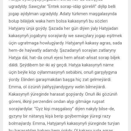
ugradyldy. Sawçylar “Entek sorap-idäp göreliň” diýlip belli
jogap aýdylman ugradyldy. Adaty türkmen maşgalasynda
bolup biläýjek waka hem bolsa kakasynyň bu sözleri
Hatyjany ünjä goýdy. Şazada her gün diýen ýaly Hatyjadan
kakasynyň jogabyny soraýardy we sawçylary jogap eşitmek
üçin ugratmaga howlugýardy. Hatyjanyň kakasy agras, sada
hem-de haýwatly adamdy. Şazadanyň soraýan zatlaryny
Hatyja däl, hat-da onuň ejesi hem aňsat-aňsat sorap biljek
däldi. Şeýdibem bir-iki aý geçdi. Hatyja kakasynyň näme
üçin beýle köp oýlanmasynyň sebäbini, onuň garşylygyna
ýordy. Elinden garaşmakdan başga hiç zat gelmeýärdi.
Emma, ol özüniň ýalňyşýandygyny welin bilmeýärdi.
Kakasynyň ýüreginde harasat gopýardy. Onuň ilki gözüniň
göreni, ilkinji perzendini ondan alyp gitmäge rugsat
soraýardylar. “Gyz kişi maşgalasy” diýen nakyly bilse-de,
gyzyny bir nätanyş kişä berip goýbermäge ýüregi razy
bolmaýardy. Emma, Hatyjanyň kakasynyň ýüreginde turýan
bu harasatdan habary hem ýokdy. Ol kakasy juda agras