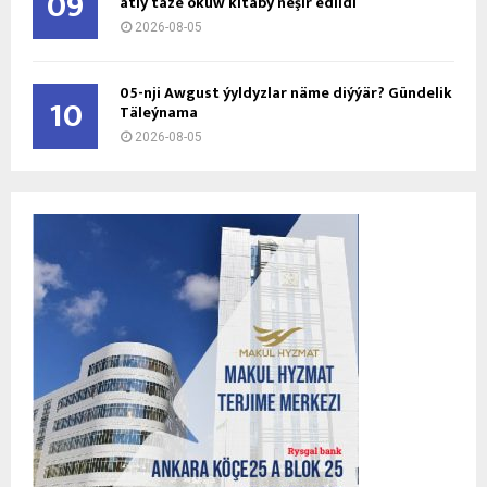
09
atly täze okuw kitaby neşir edildi
2026-08-05
05-nji Awgust ýyldyzlar näme diýýär? Gündelik
10
Täleýnama
2026-08-05