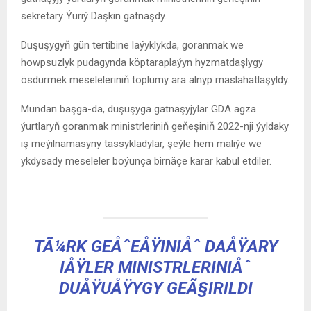
sekretary Ýuriý Daşkin gatnaşdy.
Duşuşygyň gün tertibine laýyklykda, goranmak we
howpsuzlyk pudagynda köptaraplaýyn hyzmatdaşlygy
ösdürmek meseleleriniň toplumy ara alnyp maslahatlaşyldy.
Mundan başga-da, duşuşyga gatnaşyjylar GDA agza
ýurtlaryň goranmak ministrleriniň geňeşiniň 2022-nji ýyldaky
iş meýilnamasyny tassykladylar, şeýle hem maliýe we
ykdysady meseleler boýunça birnäçe karar kabul etdiler.
TÃ¼RK GEÅˆEÅŸINIÅˆ DAÅŸARY
IÅŸLER MINISTRLERINIÅˆ
DUÅŸUÅŸYGY GEÃ§IRILDI