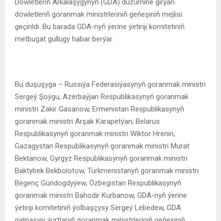
Döwletleriň Arkalaşygynyň (GDA) düzümine girýän
döwletleriň goranmak ministrleriniň geňeşiniň mejlisi
geçirildi. Bu barada GDA-nyň ýerine ýetiriji komitetiniň
metbugat gullugy habar berýär.
Bu duşuşyga – Russiýa Federasiýasynyň goranmak ministri
Sergeý Şoýgu, Azerbaýjan Respublikasynyň goranmak
ministri Zakir Gasanow, Ermenistan Respublikasynyň
goranmak ministri Arşak Karapetýan, Belarus
Respublikasynyň goranmak ministri Wiktor Hrenin,
Gazagystan Respublikasynyň goranmak ministri Murat
Bektanow, Gyrgyz Respublikasynyň goranmak ministri
Baktybek Bekbolotow, Türkmenistanyň goranmak ministri
Begenç Gündogdyýew, Özbegistan Respublikasynyň
goranmak ministri Bahodir Kurbanow, GDA-nyň ýerine
ýetiriji komitetiniň ýolbaşçysy Sergeý Lebedew, GDA
gatnaşyjy ýurtlaryň goranmak ministrleriniň geňeşiniň