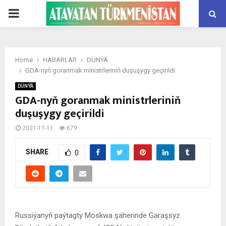
PRIMARY
MENU
Home
HABARLAR
DÜNÝÄ
GDA-nyň goranmak ministrleriniň duşuşygy geçirildi
DÜNÝÄ
GDA-nyň goranmak ministrleriniň
duşuşygy geçirildi
2021-11-11
679
SHARE
0
Russiýanyň paýtagty Moskwa şäherinde Garaşsyz