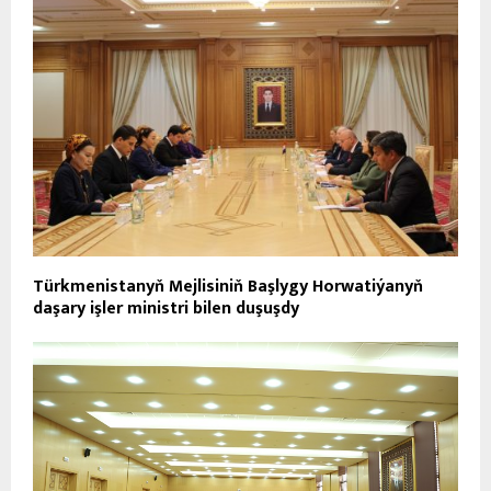
Türkmenistanyň Mejlisiniň Başlygy Horwatiýanyň
daşary işler ministri bilen duşuşdy