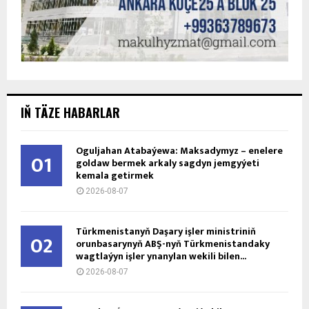
IŇ TÄZE HABARLAR
Oguljahan Atabaýewa: Maksadymyz – enelere
01
goldaw bermek arkaly sagdyn jemgyýeti
kemala getirmek
2026-08-07
Türkmenistanyň Daşary işler ministriniň
02
orunbasarynyň ABŞ-nyň Türkmenistandaky
wagtlaýyn işler ynanylan wekili bilen...
2026-08-07