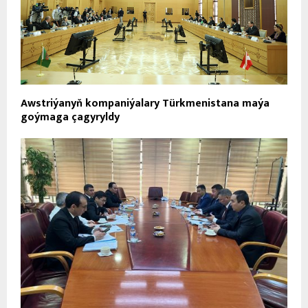
Awstriýanyň kompaniýalary Türkmenistana maýa
goýmaga çagyryldy