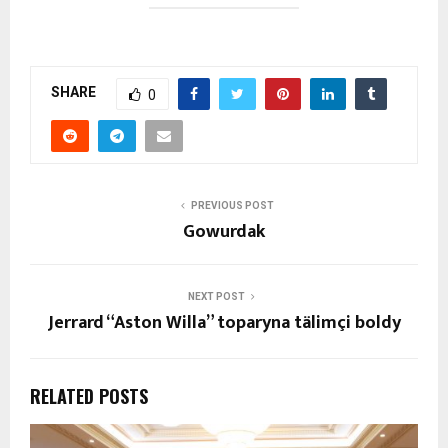
SHARE
0
PREVIOUS POST
Gowurdak
NEXT POST
Jerrard “Aston Willa” toparyna tälimçi boldy
RELATED POSTS