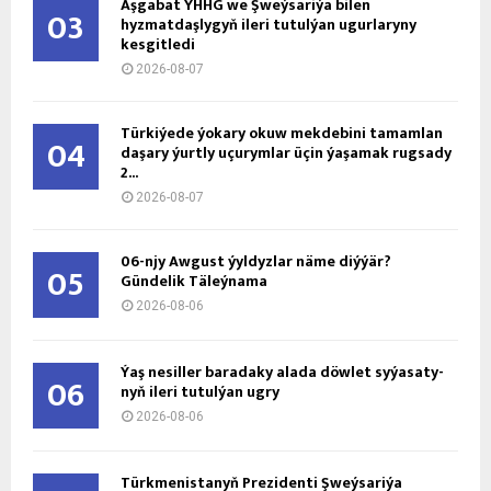
Aşgabat ÝHHG we Şweýsariýa bilen
03
hyzmatdaşlygyň ileri tutulýan ugurlaryny
kesgitledi
2026-08-07
Türkiýede ýokary okuw mekdebini tamamlan
04
daşary ýurtly uçurymlar üçin ýaşamak rugsady
2...
2026-08-07
06-njy Awgust ýyldyzlar näme diýýär?
05
Gündelik Täleýnama
2026-08-06
Ýaş ne­sil­ler ba­ra­da­ky ala­da döw­let sy­ýa­sa­ty­
06
nyň ile­ri tu­tul­ýan ug­ry
2026-08-06
Türkmenistanyň Prezidenti Şweýsariýa