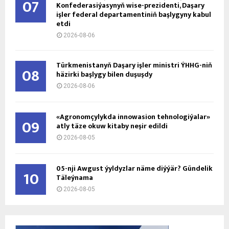
07
Konfederasiýasynyň wise-prezidenti, Daşary
işler federal departamentiniň başlygyny kabul
etdi
2026-08-06
Türkmenistanyň Daşary işler ministri ÝHHG-niň
08
häzirki başlygy bilen duşuşdy
2026-08-06
«Agronomçylykda innowasion tehnologiýalar»
09
atly täze okuw kitaby neşir edildi
2026-08-05
05-nji Awgust ýyldyzlar näme diýýär? Gündelik
10
Täleýnama
2026-08-05