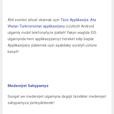
Ähli eserleri aňsat okamak üçin
Täze Applikasiýa: Ata
Watan Türkmenistan applikasiýany
özüňiziň Android
ulgamly mobil telefonyňyza ýükläň! Ýakyn wagtda IOS
ulgamynda hem applikasyýamyz hereket edip başlar.
Applikasiýany ýüklemek üçin aşakdaky suratyň üstüne
basyň!
Medeniýet Sahypamyz
Sungat we medeniýet ulgamyna degişli täzelikler medeniýet
sahypamyza ýerleşdirilendir!