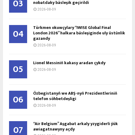
03
nobatdaky bäsleşik geçirildi
2026-08-09
Türkmen okuwçylary “IWISE Global Final
04
London 2026” halkara bäsleşiginde uly üstünlik
gazandy
2026-08-09
Lionel Messiniň kakasy aradan çykdy
05
2026-08-09
Özbegistanyň we ABŞ-nyň Prezidentleriniň
06
telefon söhbetdeşligi
2026-08-09
“Air Belgium” Aşgabat arkaly yzygiderli ýük
07
awiagatnawyny açdy