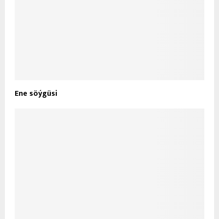
Ene söýgüsi