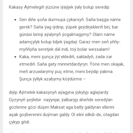
Kakasy Aýmelegiň ýüzüne iýäýjek ýaly bolup seredip:
Sen diňe şoňa durmuşa çykarsyň. Saňa başga näme
gerek? Saňa ýag iýdirip, ýüpek geýdirjekleriň biri, bar
günäsi birinji aýalynyň ýogalmagymy? Olam näme
adamçylyk bolup biljek ýagdaý. Garaz men seň yňňy-
myňňyňa seretjek däl indi, toý bolar wessalam!
Kaka, meni şunça ýyl eklediň, sakladyň, zada zar
etmediň. Saňa gaty minnetdardyryn. Ýöne men okajak,
meň arzuwlarymy puç etme, meni beýdip ýakma.
Şunça ýyllyk azabymy köýdürme –
diýip Aýmelek kakasynyň aýagyna ýykylyp aglaýardy.
Gyzynyň şeýlebir naýynjar, ýalbaryjy äheňde seredýän
gözlerine gözi düşen Maksat aga batly galdyran ellerini
aşak goýberenini duýman galdy. Ol elini silkdi-de, otagdan
çykyp gitdi.