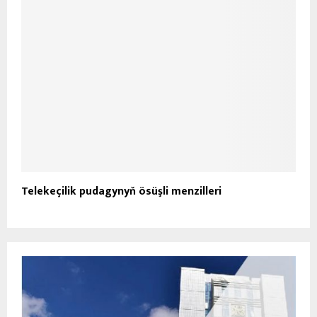
Telekeçilik pudagynyň ösüşli menzilleri