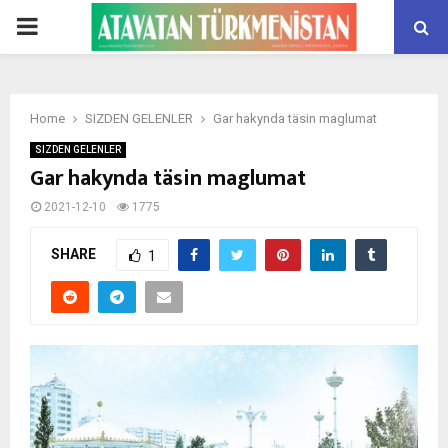
PRIMARY
MENU
Home
SIZDEN GELENLER
Gar hakynda täsin maglumat
SIZDEN GELENLER
Gar hakynda täsin maglumat
2021-12-10
1775
SHARE
1