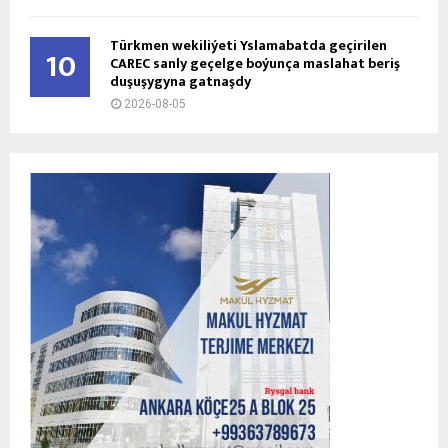
Türkmen wekiliýeti Yslamabatda geçirilen
10
CAREC sanly geçelge boýunça maslahat beriş
duşuşygyna gatnaşdy
2026-08-05