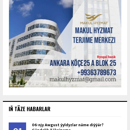
IŇ TÄZE HABARLAR
06-njy Awgust ýyldyzlar näme diýýär?