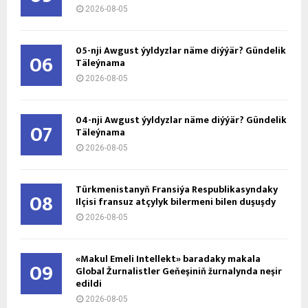
2026-08-05
05-nji Awgust ýyldyzlar näme diýýär? Gündelik
06
Täleýnama
2026-08-05
04-nji Awgust ýyldyzlar näme diýýär? Gündelik
07
Täleýnama
2026-08-05
Türkmenistanyň Fransiýa Respublikasyndaky
08
Ilçisi fransuz atçylyk bilermeni bilen duşuşdy
2026-08-05
«Makul Emeli Intellekt» baradaky makala
09
Global Žurnalistler Geňeşiniň žurnalynda neşir
edildi
2026-08-05