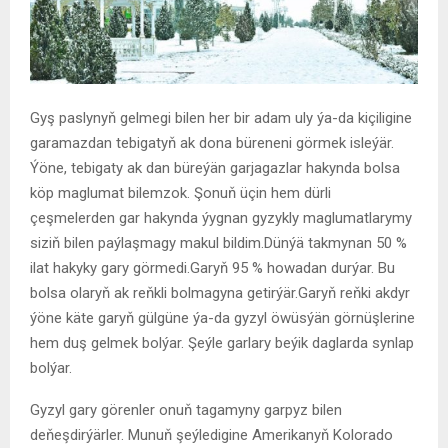
Gyş paslynyň gelmegi bilen her bir adam uly ýa-da kiçiligine
garamazdan tebigatyň ak dona büreneni görmek isleýär.
Ýöne, tebigaty ak dan büreýän garjagazlar hakynda bolsa
köp maglumat bilemzok. Şonuň üçin hem dürli
çeşmelerden gar hakynda ýygnan gyzykly maglumatlarymy
siziň bilen paýlaşmagy makul bildim.Dünýä takmynan 50 %
ilat hakyky gary görmedi.Garyň 95 % howadan durýar. Bu
bolsa olaryň ak reňkli bolmagyna getirýär.Garyň reňki akdyr
ýöne käte garyň gülgüne ýa-da gyzyl öwüsýän görnüşlerine
hem duş gelmek bolýar. Şeýle garlary beýik daglarda synlap
bolýar.
Gyzyl gary görenler onuň tagamyny garpyz bilen
deňeşdirýärler. Munuň şeýledigine Amerikanyň Kolorado