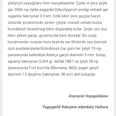
ştatynyň ýaşaýjylary hem tassyklaýarlar. Çünki ol ýere şeýle
gar 2006-njy ýylda ýagypdyr.Dykyzlygynyň pesligi sebäpli gar
sagatda takmynan 0.9 km. tizlik bilen ýere gaçýar.Garyň
üstünde ýöränimizde sesler çykýar munuň sebäbi bolsa
kristallaryň döwülmegi bilen düşündirip bolar. Şeýle ses duz
bilen şekeri garyp, gysamyzda hem döreýär. Bu usuly
hünärmenler esasan hem teatrda we filmlerde ses bermek
üçin peýdalanýarlar.Bütindünýä Gar güni her ýylyň 19-njy
ýanwarynda bellenilýär.Adatça garyň diametri 5 mm. bolup,
agramy takmynan 0,004 gr. deňdir.1887-nji ýylyň 28-nji
ýanwarynda Fort Keofda (Montana, ABŞ) ýagan garyň
diametri 15 dýuýma (takmynan 38 sm) deň bolupdyr.
Atamyrat Hojageldiýew
Ýagşygeldi Kakaýew adyndaky Halkara