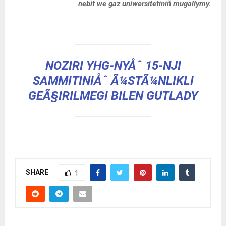
nebit we gaz uniwersitetiniň mugallymy.
NOZIRI YHG-NYÅˆ 15-NJI
SAMMITINIÅˆ Ã¼STÃ¼NLIKLI
GEÃ§IRILMEGI BILEN GUTLADY
SHARE
1