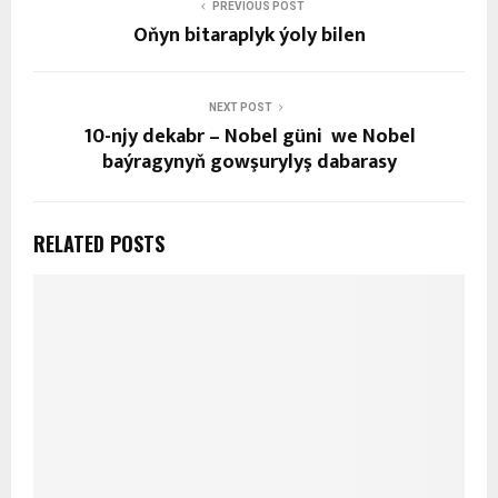
PREVIOUS POST
Oňyn bitaraplyk ýoly bilen
NEXT POST
10-njy dekabr – Nobel güni we Nobel
baýragynyň gowşurylyş dabarasy
RELATED POSTS