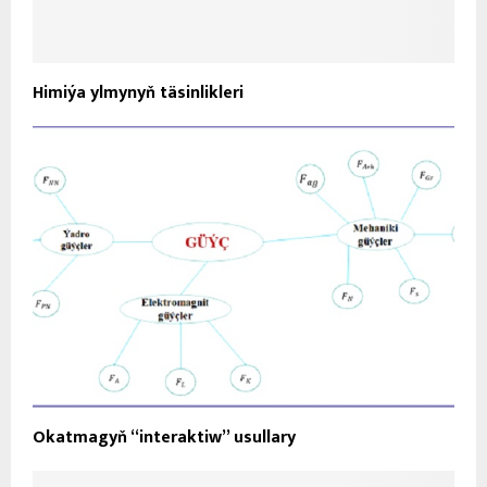
Himiýa ylmynyň täsinlikleri
Okatmagyň “interaktiw” usullary