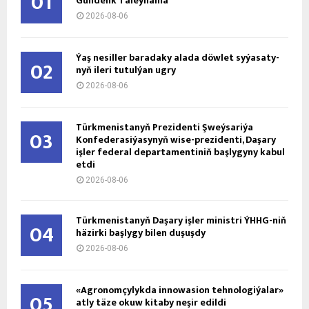
01
Gündelik Täleýnama
2026-08-06
Ýaş ne­sil­ler ba­ra­da­ky ala­da döw­let sy­ýa­sa­ty­
02
nyň ile­ri tu­tul­ýan ug­ry
2026-08-06
Türkmenistanyň Prezidenti Şweýsariýa
03
Konfederasiýasynyň wise-prezidenti, Daşary
işler federal departamentiniň başlygyny kabul
etdi
2026-08-06
Türkmenistanyň Daşary işler ministri ÝHHG-niň
04
häzirki başlygy bilen duşuşdy
2026-08-06
«Agronomçylykda innowasion tehnologiýalar»
05
atly täze okuw kitaby neşir edildi