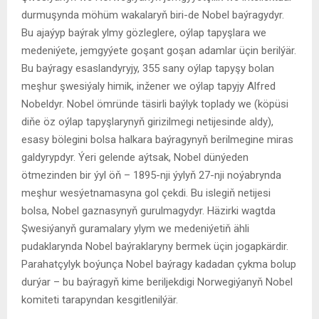
durmuşynda möhüm wakalaryň biri-de Nobel baýragydyr.
Bu ajaýyp baýrak ylmy gözleglere, oýlap tapyşlara we
medeniýete, jemgyýete goşant goşan adamlar üçin berilýär.
Bu baýragy esaslandyryjy, 355 sany oýlap tapyşy bolan
meşhur şwesiýaly himik, inžener we oýlap tapyjy Alfred
Nobeldyr. Nobel ömründe täsirli baýlyk toplady we (köpüsi
diňe öz oýlap tapyşlarynyň girizilmegi netijesinde aldy),
esasy bölegini bolsa halkara baýragynyň berilmegine miras
galdyrypdyr. Ýeri gelende aýtsak, Nobel dünýeden
ötmezinden bir ýyl öň – 1895-nji ýylyň 27-nji noýabrynda
meşhur wesýetnamasyna gol çekdi. Bu islegiň netijesi
bolsa, Nobel gaznasynyň gurulmagydyr. Häzirki wagtda
Şwesiýanyň guramalary ylym we medeniýetiň ähli
pudaklarynda Nobel baýraklaryny bermek üçin jogapkärdir.
Parahatçylyk boýunça Nobel baýragy kadadan çykma bolup
durýar – bu baýragyň kime beriljekdigi Norwegiýanyň Nobel
komiteti tarapyndan kesgitlenilýär.