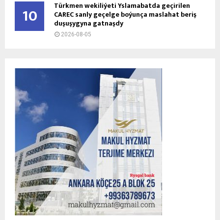
Türkmen wekiliýeti Yslamabatda geçirilen
10
CAREC sanly geçelge boýunça maslahat beriş
duşuşygyna gatnaşdy
2026-08-05