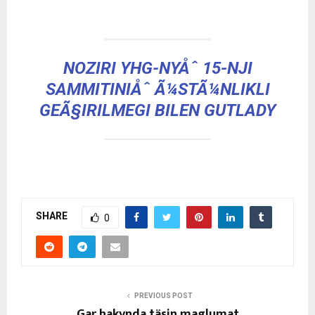
NOZIRI YHG-NYÅˆ 15-NJI
SAMMITINIÅˆ Ã¼STÃ¼NLIKLI
GEÃ§IRILMEGI BILEN GUTLADY
SHARE
0
PREVIOUS POST
Gar hakynda täsin maglumat