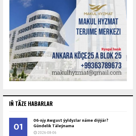
IŇ TÄZE HABARLAR
06-njy Awgust ýyldyzlar näme diýýär?
01
Gündelik Täleýnama
2026-08-06