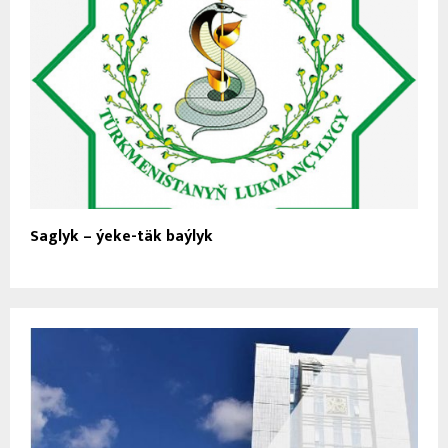
Saglyk – ýeke-täk baýlyk