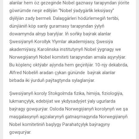
alanlar hem öz gezeginde Nobel gaznasy tarapyndan ýörite
göwrümde neşir edilýän “Nobel ýadygärlik leksiýasy”
diýilýän zady bermeli. Dalaşgärleri hödürlemegiň tertibi,
dünýäniň köp sanly guramasy tarapyndan ýylyň
dowamynda alnyp barylýar. Iň soňky baýrak alanlar
Şwesiýanyň Korollyk Ylymlar akademiýasy, Şwesiýa
akademiýasy, Karolinska institutynyň Nobel ýygnagy we
Norwegiýanyň Nobel komiteti tarapyndan amala aşyrylýar.
Bu köplenç oktýabr aýynda hem geçirilýär. 10-njy dekabrda,
Alfred Nobeliň aradan çykan gününde baýrak alanlar
birbada iki ýurduň paýtagtynda sylaglanýar.
Şwesiýanyň koroly Stokgolmda fizika, himiýa, fiziologiýa,
lukmançylyk, edebiýat we ykdysadyýet ýaly ugurlarda
baýragy gowşurýar. Osloda Norwegiýanyň korolynyň we şa
maşgalasynyň agzalarynyň gatnaşmagynda Norwegiýanyň
Nobel komitetiniň başlygy Parahatçylyk baýragyny
gowşurýar.