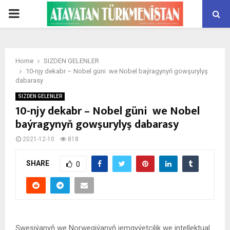
PRIMARY
MENU
Home
SIZDEN GELENLER
10-njy dekabr – Nobel güni we Nobel baýragynyň gowşurylyş
dabarasy
SIZDEN GELENLER
10-njy dekabr – Nobel güni we Nobel
baýragynyň gowşurylyş dabarasy
2021-12-10
818
SHARE
0
Şwesiýanyň we Norwegiýanyň jemgyýetçilik we intellektual