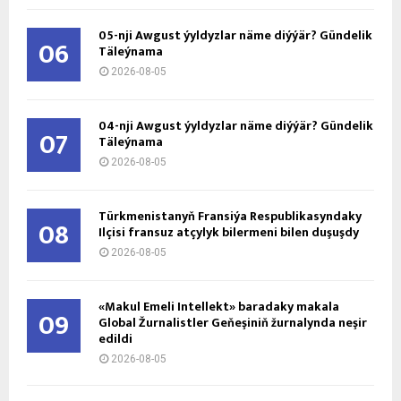
05-nji Awgust ýyldyzlar näme diýýär? Gündelik
06
Täleýnama
2026-08-05
04-nji Awgust ýyldyzlar näme diýýär? Gündelik
07
Täleýnama
2026-08-05
Türkmenistanyň Fransiýa Respublikasyndaky
08
Ilçisi fransuz atçylyk bilermeni bilen duşuşdy
2026-08-05
«Makul Emeli Intellekt» baradaky makala
09
Global Žurnalistler Geňeşiniň žurnalynda neşir
edildi
2026-08-05