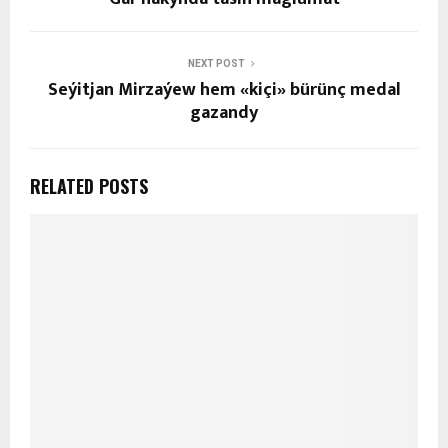
NEXT POST
Seýitjan Mirzaýew hem «kiçi» bürünç medal
gazandy
RELATED POSTS