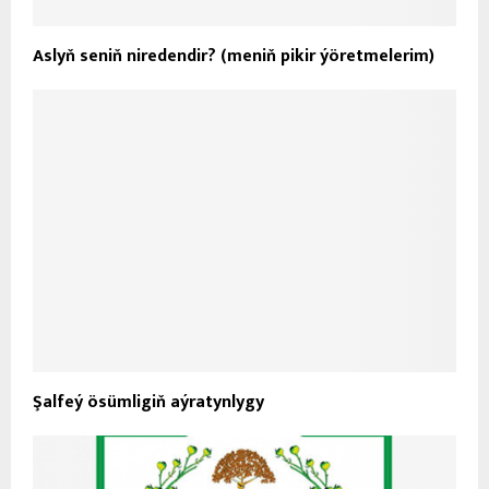
Aslyň seniň niredendir? (meniň pikir ýöretmelerim)
Şalfeý ösümligiň aýratynlygy