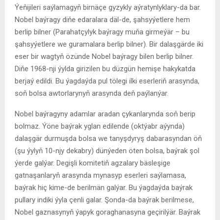
Ýeňijileri saýlamagyň birnäçe gyzykly aýratynlyklary-da bar.
Nobel baýragy diňe edaralara däl-de, şahsyýetlere hem
berlip bilner (Parahatçylyk baýragy muňa girmeýär – bu
şahsyýetlere we guramalara berlip bilner). Bir dalaşgärde iki
eser bir wagtyň özünde Nobel baýragy bilen berlip bilner.
Diňe 1968-nji ýylda girizilen bu düzgün hemişe hakykatda
berjaý edildi. Bu ýagdaýda pul tölegi ilki eserleriň arasynda,
soň bolsa awtorlarynyň arasynda deň paýlanýar.
Nobel baýragyny adamlar aradan çykanlarynda soň berip
bolmaz. Ýöne baýrak yglan edilende (oktýabr aýynda)
dalaşgär durmuşda bolsa we tanyşdyryş dabarasyndan öň
(şu ýylyň 10-njy dekabry) dünýeden öten bolsa, baýrak şol
ýerde galýar. Degişli komitetiň agzalary bäsleşige
gatnaşanlaryň arasynda mynasyp eserleri saýlamasa,
baýrak hiç kime-de berilmän galýar. Bu ýagdaýda baýrak
pullary indiki ýyla çenli galar. Şonda-da baýrak berilmese,
Nobel gaznasynyň ýapyk goraghanasyna geçirilýär. Baýrak