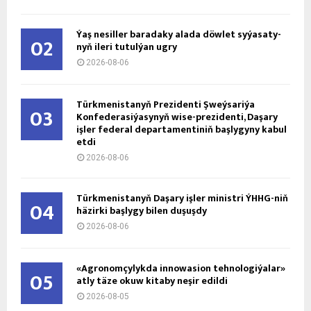
Ýaş ne­sil­ler ba­ra­da­ky ala­da döw­let sy­ýa­sa­ty­
02
nyň ile­ri tu­tul­ýan ug­ry
2026-08-06
Türkmenistanyň Prezidenti Şweýsariýa
03
Konfederasiýasynyň wise-prezidenti, Daşary
işler federal departamentiniň başlygyny kabul
etdi
2026-08-06
Türkmenistanyň Daşary işler ministri ÝHHG-niň
04
häzirki başlygy bilen duşuşdy
2026-08-06
«Agronomçylykda innowasion tehnologiýalar»
05
atly täze okuw kitaby neşir edildi
2026-08-05