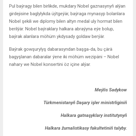
Pul baýragy bilen birlikde, mukdary Nobel gaznasynyň alýan
girdejisine baglylykda üýtgeýär, baýraga mynasyp bolanlara
Nobel şekili we diplomy bilen altyn medal uly hormat bilen
berilýär. Nobel baýraklary halkara abraýyna eýe bolup,
baýrak alanlara möhüm ykdysady goldaw berýär.
Baýrak gowşurylyş dabarasyndan başga-da, bu çärä
bagyşlanan dabaralar ýene iki möhüm wezipäni – Nobel
nahary we Nobel konsertini öz içine alýar.
Meýlis
S
adykow
Türkmenistanyň Daşary işler ministrliginiň
Halkara gatnaşyklary institutynyň
Halkara žurnalistikasy fakultetiniň talyby.