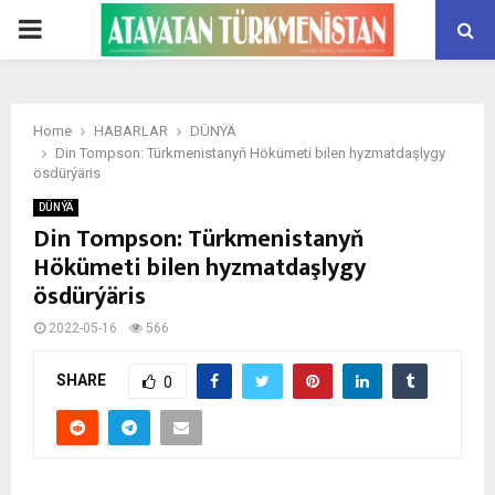
PRIMARY
MENU
Home
HABARLAR
DÜNÝÄ
Din Tompson: Türkmenistanyň Hökümeti bilen hyzmatdaşlygy
ösdürýäris
DÜNÝÄ
Din Tompson: Türkmenistanyň
Hökümeti bilen hyzmatdaşlygy
ösdürýäris
2022-05-16
566
SHARE
0