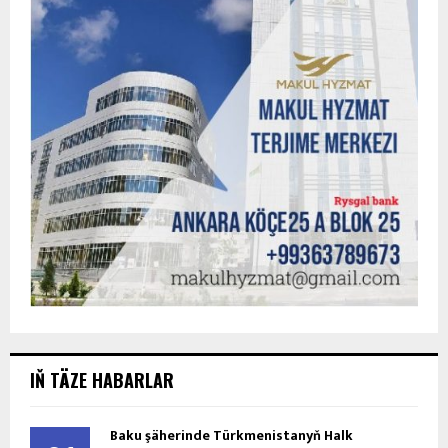
IŇ TÄZE HABARLAR
Baku şäherinde Türkmenistanyň Halk