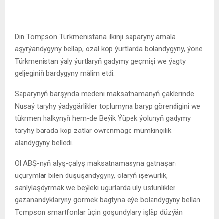
Din Tompson Türkmenistana ilkinji saparyny amala
aşyrýandygyny belläp, ozal köp ýurtlarda bolandygyny, ýöne
Türkmenistan ýaly ýurtlaryň gadymy geçmişi we ýagty
geljeginiň bardygyny mälim etdi.
Saparynyň barşynda medeni maksatnamanyň çäklerinde
Nusaý taryhy ýadygärlikler toplumyna baryp görendigini we
tükrmen halkynyň hem-de Beýik Ýüpek ýolunyň gadymy
taryhy barada köp zatlar öwrenmäge mümkinçilik
alandygyny belledi.
Ol ABŞ-nyň alyş-çalyş maksatnamasyna gatnaşan
uçurymlar bilen duşuşandygyny, olaryň işewürlik,
sanlylaşdyrmak we beýleki ugurlarda uly üstünlikler
gazanandyklaryny görmek bagtyna eýe bolandygyny bellän
Tompson smartfonlar üçin goşundylary işläp düzýän