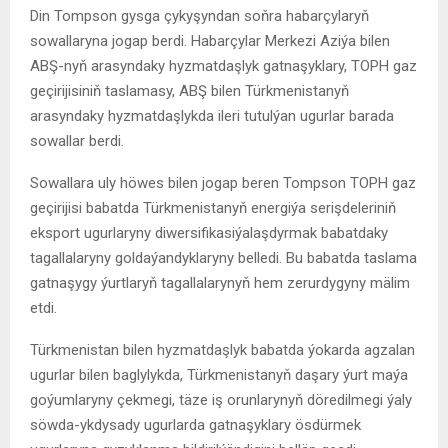
Din Tompson gysga çykyşyndan soňra habarçylaryň
sowallaryna jogap berdi. Habarçylar Merkezi Aziýa bilen
ABŞ-nyň arasyndaky hyzmatdaşlyk gatnaşyklary, TOPH gaz
geçirijisiniň taslamasy, ABŞ bilen Türkmenistanyň
arasyndaky hyzmatdaşlykda ileri tutulýan ugurlar barada
sowallar berdi.
Sowallara uly höwes bilen jogap beren Tompson TOPH gaz
geçirijisi babatda Türkmenistanyň energiýa serişdeleriniň
eksport ugurlaryny diwersifikasiýalaşdyrmak babatdaky
tagallalaryny goldaýandyklaryny belledi. Bu babatda taslama
gatnaşygy ýurtlaryň tagallalarynyň hem zerurdygyny mälim
etdi.
Türkmenistan bilen hyzmatdaşlyk babatda ýokarda agzalan
ugurlar bilen baglylykda, Türkmenistanyň daşary ýurt maýa
goýumlaryny çekmegi, täze iş orunlarynyň döredilmegi ýaly
söwda-ykdysady ugurlarda gatnaşyklary ösdürmek