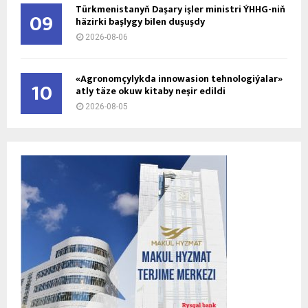
Türkmenistanyň Daşary işler ministri ÝHHG-niň
09
häzirki başlygy bilen duşuşdy
2026-08-06
«Agronomçylykda innowasion tehnologiýalar»
10
atly täze okuw kitaby neşir edildi
2026-08-05