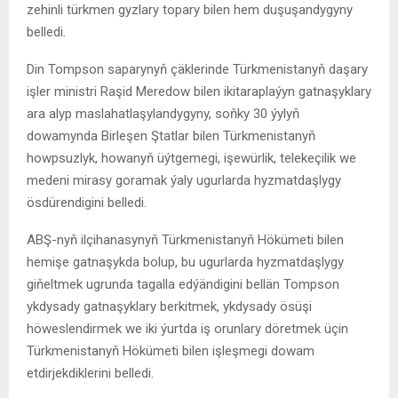
zehinli türkmen gyzlary topary bilen hem duşuşandygyny
belledi.
Din Tompson saparynyň çäklerinde Türkmenistanyň daşary
işler ministri Raşid Meredow bilen ikitaraplaýyn gatnaşyklary
ara alyp maslahatlaşylandygyny, soňky 30 ýylyň
dowamynda Birleşen Ştatlar bilen Türkmenistanyň
howpsuzlyk, howanyň üýtgemegi, işewürlik, telekeçilik we
medeni mirasy goramak ýaly ugurlarda hyzmatdaşlygy
ösdürendigini belledi.
ABŞ-nyň ilçihanasynyň Türkmenistanyň Hökümeti bilen
hemişe gatnaşykda bolup, bu ugurlarda hyzmatdaşlygy
giňeltmek ugrunda tagalla edýändigini bellän Tompson
ykdysady gatnaşyklary berkitmek, ykdysady ösüşi
höweslendirmek we iki ýurtda iş orunlary döretmek üçin
Türkmenistanyň Hökümeti bilen işleşmegi dowam
etdirjekdiklerini belledi.