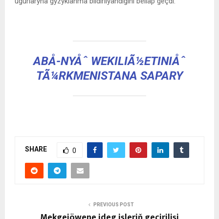
ugurlaryna gyzyklanma bildirilýändigini belläp geçdi.
ABÅ-NYÅˆ WEKILIÃ½ETINIÅˆ
TÃ¼RKMENISTANA SAPARY
SHARE
0
PREVIOUS POST
Mekgejöwene ideg işleriň geçirilişi