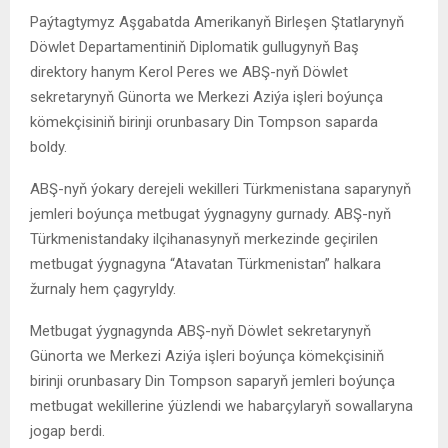
Paýtagtymyz Aşgabatda Amerikanyň Birleşen Ştatlarynyň
Döwlet Departamentiniň Diplomatik gullugynyň Baş
direktory hanym Kerol Peres we ABŞ-nyň Döwlet
sekretarynyň Günorta we Merkezi Aziýa işleri boýunça
kömekçisiniň birinji orunbasary Din Tompson saparda
boldy.
ABŞ-nyň ýokary derejeli wekilleri Türkmenistana saparynyň
jemleri boýunça metbugat ýygnagyny gurnady. ABŞ-nyň
Türkmenistandaky ilçihanasynyň merkezinde geçirilen
metbugat ýygnagyna “Atavatan Türkmenistan” halkara
žurnaly hem çagyryldy.
Metbugat ýygnagynda ABŞ-nyň Döwlet sekretarynyň
Günorta we Merkezi Aziýa işleri boýunça kömekçisiniň
birinji orunbasary Din Tompson saparyň jemleri boýunça
metbugat wekillerine ýüzlendi we habarçylaryň sowallaryna
jogap berdi.