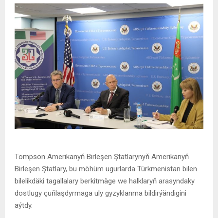
Tompson Amerikanyň Birleşen Ştatlarynyň Amerikanyň
Birleşen Ştatlary, bu möhüm ugurlarda Türkmenistan bilen
bilelikdäki tagallalary berkitmäge we halklaryň arasyndaky
dostlugy çuňlaşdyrmaga uly gyzyklanma bildirýändigini
aýtdy.