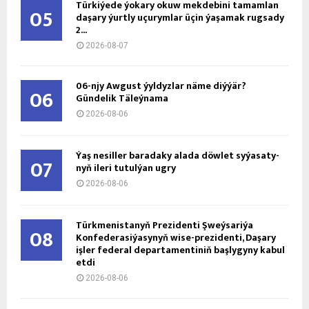
Türkiýede ýokary okuw mekdebini tamamlan
05
daşary ýurtly uçurymlar üçin ýaşamak rugsady
2...
2026-08-07
06-njy Awgust ýyldyzlar näme diýýär?
06
Gündelik Täleýnama
2026-08-06
Ýaş ne­sil­ler ba­ra­da­ky ala­da döw­let sy­ýa­sa­ty­
07
nyň ile­ri tu­tul­ýan ug­ry
2026-08-06
Türkmenistanyň Prezidenti Şweýsariýa
08
Konfederasiýasynyň wise-prezidenti, Daşary
işler federal departamentiniň başlygyny kabul
etdi
2026-08-06