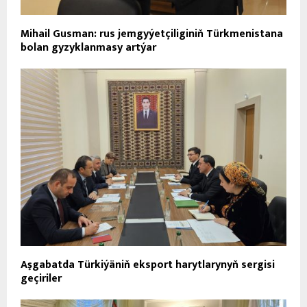
Mihail Gusman: rus jemgyýetçiliginiň Türkmenistana
bolan gyzyklanmasy artýar
Aşgabatda Türkiýäniň eksport harytlarynyň sergisi
geçiriler