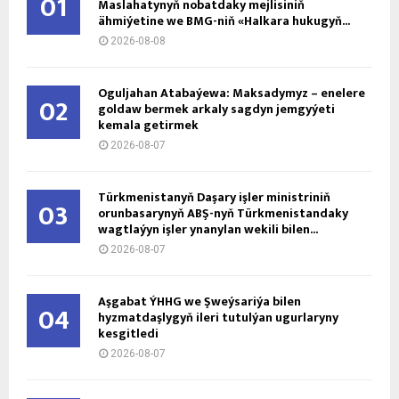
01
Maslahatynyň nobatdaky mejlisiniň
ähmiýetine we BMG-niň «Halkara hukugyň...
2026-08-08
Oguljahan Atabaýewa: Maksadymyz – enelere
02
goldaw bermek arkaly sagdyn jemgyýeti
kemala getirmek
2026-08-07
Türkmenistanyň Daşary işler ministriniň
03
orunbasarynyň ABŞ-nyň Türkmenistandaky
wagtlaýyn işler ynanylan wekili bilen...
2026-08-07
Aşgabat ÝHHG we Şweýsariýa bilen
04
hyzmatdaşlygyň ileri tutulýan ugurlaryny
kesgitledi
2026-08-07