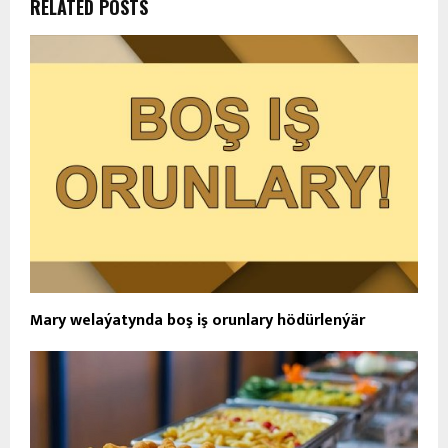
RELATED POSTS
Mary welaýatynda boş iş orunlary hödürlenýär