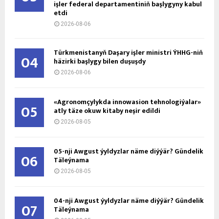
işler federal departamentiniň başlygyny kabul
etdi
2026-08-06
Türkmenistanyň Daşary işler ministri ÝHHG-niň
04
häzirki başlygy bilen duşuşdy
2026-08-06
«Agronomçylykda innowasion tehnologiýalar»
05
atly täze okuw kitaby neşir edildi
2026-08-05
05-nji Awgust ýyldyzlar näme diýýär? Gündelik
06
Täleýnama
2026-08-05
04-nji Awgust ýyldyzlar näme diýýär? Gündelik
07
Täleýnama