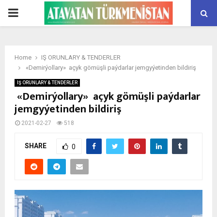
PRIMARY
MENU
Home
IŞ ORUNLARY & TENDERLER
«Demirýollary» açyk gömüşli paýdarlar jemgyýetinden bildiriş
IŞ ORUNLARY & TENDERLER
«Demirýollary» açyk gömüşli paýdarlar
jemgyýetinden bildiriş
2021-02-27
518
SHARE
0