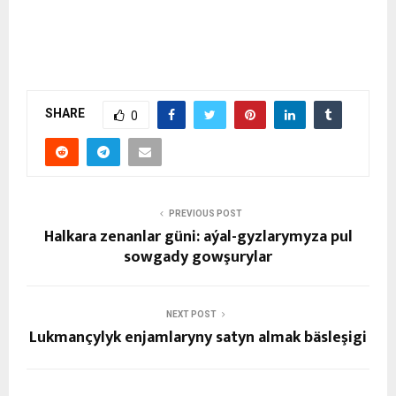
SHARE
0
PREVIOUS POST
Halkara zenanlar güni: aýal-gyzlarymyza pul
sowgady gowşurylar
NEXT POST
Lukmançylyk enjamlaryny satyn almak bäsleşigi