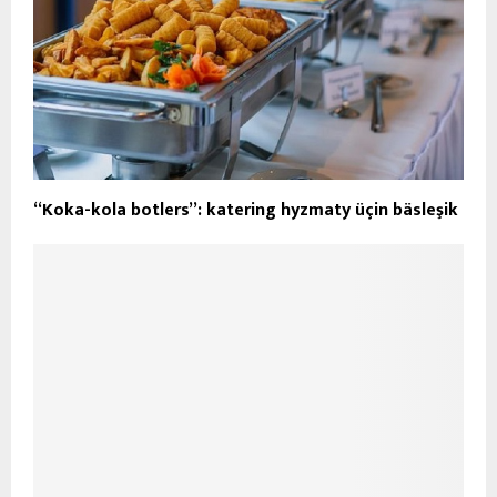
“Koka-kola botlers”: katering hyzmaty üçin bäsleşik