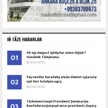
IŇ TÄZE HABARLAR
06-njy Awgust ýyldyzlar näme diýýär?
01
Gündelik Täleýnama
2026-08-06
Ýaş ne­sil­ler ba­ra­da­ky ala­da döw­let sy­ýa­sa­ty­
02
nyň ile­ri tu­tul­ýan ug­ry
2026-08-06
Türkmenistanyň Prezidenti Şweýsariýa
03
Konfederasiýasynyň wise-prezidenti, Daşary