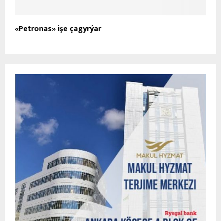
«Petronas» işe çagyrýar