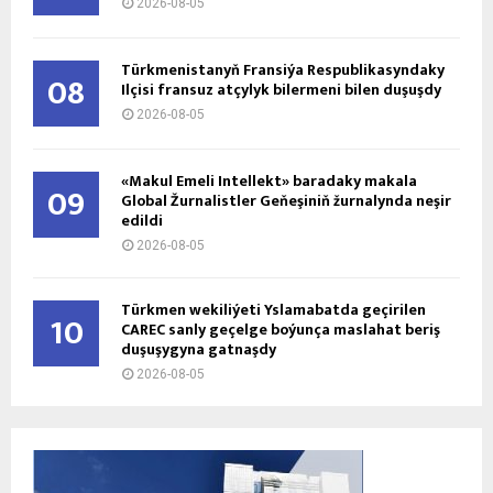
2026-08-05
Türkmenistanyň Fransiýa Respublikasyndaky
08
Ilçisi fransuz atçylyk bilermeni bilen duşuşdy
2026-08-05
«Makul Emeli Intellekt» baradaky makala
09
Global Žurnalistler Geňeşiniň žurnalynda neşir
edildi
2026-08-05
Türkmen wekiliýeti Yslamabatda geçirilen
10
CAREC sanly geçelge boýunça maslahat beriş
duşuşygyna gatnaşdy
2026-08-05