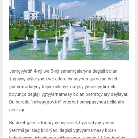
Jemgyýetiň 4-nji we 5-nji şahamçalaryna degişli bolan
ýaşaýyş jaýlarynda we edara binasynda gurnalan dizel-
generatorlaryny bejermek hyzmatyny ýerine ýetirmek
boýunça degişli ygtyýarnamasy bolan potratçylary saýlaýar.
Bu barada “railway.gov.tm” internet sahypasynda bellenilip
gecilvqr.
Bu dizel-generatorlaryny bejermek hyzmatyny ýerine
ýetirmäge isleg bildirýän, degişli ygtyýarnamasy bolan
hukuk tarap, bildiriş çap edilen sene- sinden 15 (on bäş) iş