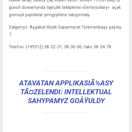
günüň dowamynda täjirçilik tekliplerini «Demirýollary» açyk
gömüşli paýdarlar jemgyýetine tabşyrmaly.
Salgymyz: Aşgabat Beýik Saparmyrat Türkmenbaşy şaýoly,
7.
Telefon: (+99312) 38-32-31; 38-36-00; faks 38-34-78.
ATAVATAN APPLIKASIÃ½ASY
TÃ¤ZELENDI: INTELLEKTUAL
SAHYPAMYZ GOÅŸULDY