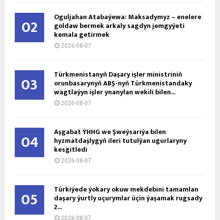
Oguljahan Atabaýewa: Maksadymyz – enelere
02
goldaw bermek arkaly sagdyn jemgyýeti
kemala getirmek
2026-08-07
Türkmenistanyň Daşary işler ministriniň
03
orunbasarynyň ABŞ-nyň Türkmenistandaky
wagtlaýyn işler ynanylan wekili bilen...
2026-08-07
Aşgabat ÝHHG we Şweýsariýa bilen
04
hyzmatdaşlygyň ileri tutulýan ugurlaryny
kesgitledi
2026-08-07
Türkiýede ýokary okuw mekdebini tamamlan
05
daşary ýurtly uçurymlar üçin ýaşamak rugsady
2...
2026-08-07