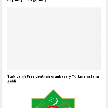
baýramy bilen gutlady
Türkiýäniň Prezidentiniň orunbasary Türkmenistana
geldi