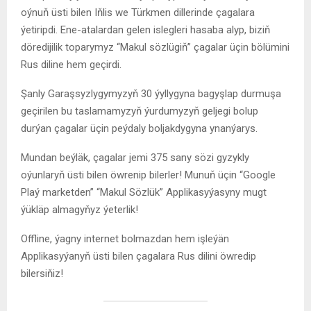
oýnuň üsti bilen Iňlis we Türkmen dillerinde çagalara
ýetiripdi. Ene-atalardan gelen islegleri hasaba alyp, biziň
döredijilik toparymyz “Makul sözlügiň” çagalar üçin bölümini
Rus diline hem geçirdi.
Şanly Garaşsyzlygymyzyň 30 ýyllygyna bagyşlap durmuşa
geçirilen bu taslamamyzyň ýurdumyzyň geljegi bolup
durýan çagalar üçin peýdaly boljakdygyna ynanýarys.
Mundan beýläk, çagalar jemi 375 sany sözi gyzykly
oýunlaryň üsti bilen öwrenip bilerler! Munuň üçin “Google
Plaý marketden” “Makul Sözlük” Applikasyýasyny mugt
ýükläp almagyňyz ýeterlik!
Offline, ýagny internet bolmazdan hem işleýän
Applikasyýanyň üsti bilen çagalara Rus dilini öwredip
bilersiňiz!