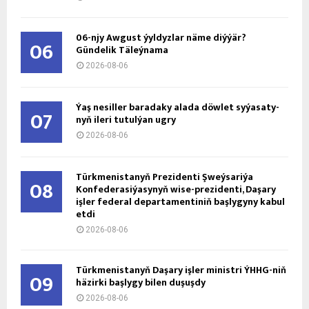
06-njy Awgust ýyldyzlar näme diýýär?
06
Gündelik Täleýnama
2026-08-06
Ýaş ne­sil­ler ba­ra­da­ky ala­da döw­let sy­ýa­sa­ty­
07
nyň ile­ri tu­tul­ýan ug­ry
2026-08-06
Türkmenistanyň Prezidenti Şweýsariýa
08
Konfederasiýasynyň wise-prezidenti, Daşary
işler federal departamentiniň başlygyny kabul
etdi
2026-08-06
Türkmenistanyň Daşary işler ministri ÝHHG-niň
09
häzirki başlygy bilen duşuşdy
2026-08-06