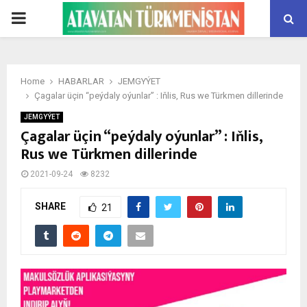
PRIMARY
MENU
Home
HABARLAR
JEMGYÝET
Çagalar üçin “peýdaly oýunlar” : Iňlis, Rus we Türkmen dillerinde
JEMGYÝET
Çagalar üçin “peýdaly oýunlar” : Iňlis,
Rus we Türkmen dillerinde
2021-09-24
8232
SHARE
21