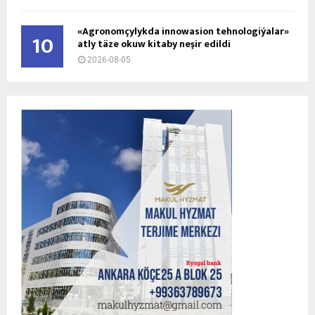
«Agronomçylykda innowasion tehnologiýalar»
10
atly täze okuw kitaby neşir edildi
2026-08-05