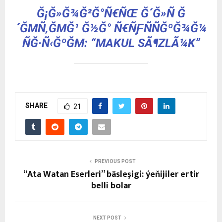
Ğ¡Ğ»Ğ¾Ğ²Ğ°Ñ€ÑŒ Ğ´Ğ»Ñ Ğ
´ĞΜÑ‚ĞΜĞ¹ Ğ½Ğ° Ñ€ÑƑÑÑĞºĞ¾Ğ¼
ÑĞ·Ñ‹ĞºĞΜ: “MAKUL SÃ¶ZLÃ¼K”
SHARE
21
PREVIOUS POST
“Ata Watan Eserleri” bäsleşigi: ýeňijiler ertir
belli bolar
NEXT POST