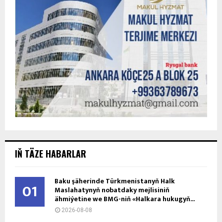
IŇ TÄZE HABARLAR
Baku şäherinde Türkmenistanyň Halk
01
Maslahatynyň nobatdaky mejlisiniň
ähmiýetine we BMG-niň «Halkara hukugyň...
2026-08-08