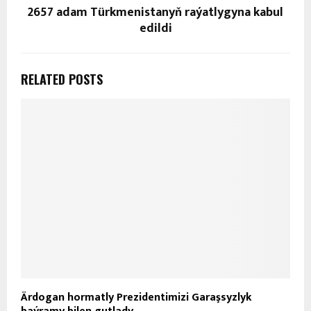
2657 adam Türkmenistanyň raýatlygyna kabul
edildi
RELATED POSTS
Ärdogan hormatly Prezidentimizi Garaşsyzlyk