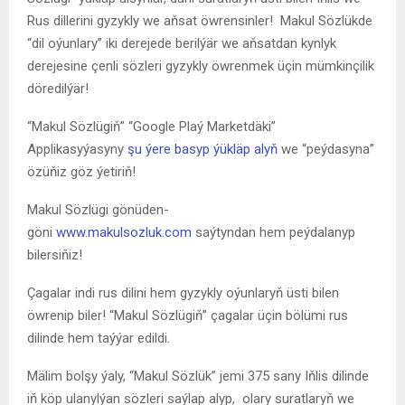
Rus dillerini gyzykly we aňsat öwrensinler! Makul Sözlükde
“dil oýunlary” iki derejede berilýär we aňsatdan kynlyk
derejesine çenli sözleri gyzykly öwrenmek üçin mümkinçilik
döredilýär!
“Makul Sözlügiň” “Google Plaý Marketdäki”
Applikasyýasyny
şu ýere basyp ýükläp alyň
we “peýdasyna”
özüňiz göz ýetiriň!
Makul Sözlügi gönüden-
göni
www.makulsozluk.com
saýtyndan hem peýdalanyp
bilersiňiz!
Çagalar indi rus dilini hem gyzykly oýunlaryň üsti bilen
öwrenip biler! “Makul Sözlügiň” çagalar üçin bölümi rus
dilinde hem taýýar edildi.
Mälim bolşy ýaly, “Makul Sözlük” jemi 375 sany Iňlis dilinde
iň köp ulanylýan sözleri saýlap alyp, olary suratlaryň we