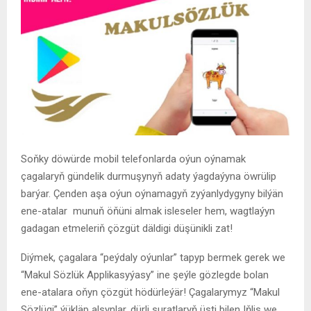
Soňky döwürde mobil telefonlarda oýun oýnamak
çagalaryň gündelik durmuşynyň adaty ýagdaýyna öwrülip
barýar. Çenden aşa oýun oýnamagyň zyýanlydygyny bilýän
ene-atalar munuň öňüni almak isleseler hem, wagtlaýyn
gadagan etmeleriň çözgüt däldigi düşünikli zat!
Diýmek, çagalara “peýdaly oýunlar” tapyp bermek gerek we
“Makul Sözlük Applikasyýasy” ine şeýle gözlegde bolan
ene-atalara oňyn çözgüt hödürleýär! Çagalarymyz “Makul
Sözlügi” ýükläp alsynlar, dürli suratlaryň üsti bilen Iňlis we