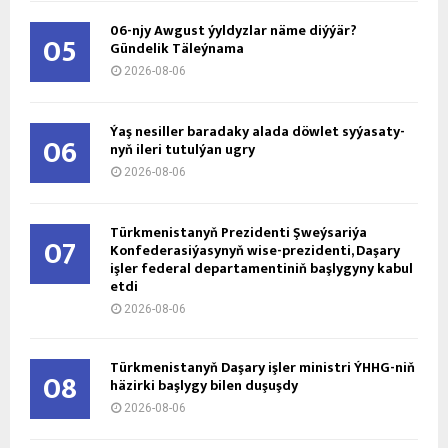
06-njy Awgust ýyldyzlar näme diýýär?
05
Gündelik Täleýnama
2026-08-06
Ýaş ne­sil­ler ba­ra­da­ky ala­da döw­let sy­ýa­sa­ty­
06
nyň ile­ri tu­tul­ýan ug­ry
2026-08-06
Türkmenistanyň Prezidenti Şweýsariýa
07
Konfederasiýasynyň wise-prezidenti, Daşary
işler federal departamentiniň başlygyny kabul
etdi
2026-08-06
Türkmenistanyň Daşary işler ministri ÝHHG-niň
08
häzirki başlygy bilen duşuşdy
2026-08-06