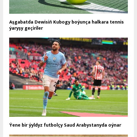
Aşgabatda Dewisiň Kubogy boýunça halkara tennis
ýaryşy geçiriler
Ýene bir ýyldyz futbolçy Saud Arabystanyda oýnar