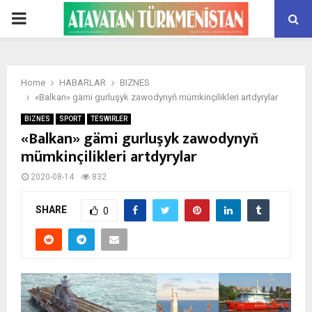
PRIMARY
MENU
Home
HABARLAR
BIZNES
«Balkan» gämi gurluşyk zawodynyň mümkinçilikleri artdyrylar
BIZNES
SPORT
TESWIRLER
«Balkan» gämi gurluşyk zawodynyň
mümkinçilikleri artdyrylar
2020-08-14
832
SHARE
0