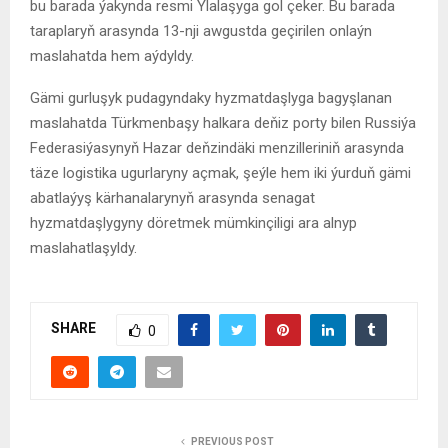
bu barada ýakynda resmi Ylalaşyga gol çeker. Bu barada
taraplaryň arasynda 13-nji awgustda geçirilen onlaýn
maslahatda hem aýdyldy.
G
ämi gurluşyk pudagyndaky hyzmatdaşlyg
a bagyşlanan
maslahatda
Türkmenbaşy
halkara deňiz porty
bilen Russiýa
Federasiýasynyň Hazar deňzindäki
menzilleriniň
arasynda
täze logistika ugurlaryny açmak, şeýle hem iki ýurduň gämi
abatlaýyş kärhanalarynyň arasynda senagat
hyzmatdaşlygyny döretmek mümkinçiligi ara alnyp
maslahatlaşyldy.
SHARE
0
PREVIOUS POST