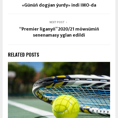
«Günüň dogýan ýurdy» indi IMO-da
NEXT POST
“Premier liganyň” 2020/21 möwsümiň
senenamasy yglan edildi
RELATED POSTS