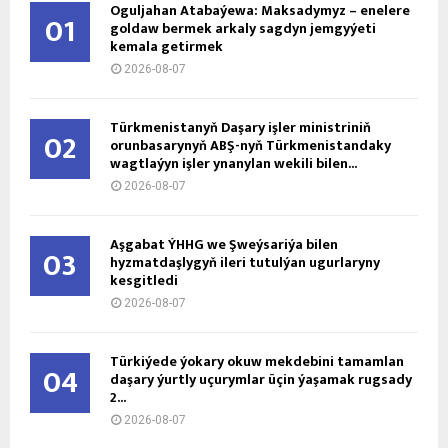
Oguljahan Atabaýewa: Maksadymyz – enelere
01
goldaw bermek arkaly sagdyn jemgyýeti
kemala getirmek
2026-08-07
Türkmenistanyň Daşary işler ministriniň
02
orunbasarynyň ABŞ-nyň Türkmenistandaky
wagtlaýyn işler ynanylan wekili bilen...
2026-08-07
Aşgabat ÝHHG we Şweýsariýa bilen
03
hyzmatdaşlygyň ileri tutulýan ugurlaryny
kesgitledi
2026-08-07
Türkiýede ýokary okuw mekdebini tamamlan
04
daşary ýurtly uçurymlar üçin ýaşamak rugsady
2...
2026-08-07