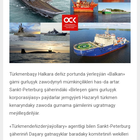
Türkmenbaşy Halkara deňiz portunda ýerleşýän «Balkan»
gämi gurluşyk zawodynyň mümkinçilikleri has-da artar.
Sankt-Peterburg şäherindäki «
Birleşen gämi gurluşyk
korporasiýasy
»
paýdarlar jemgyýeti
Hazaryň türkmen
kenaryndaky zawoda gurnama gämilerini ugratmagy
meýilleşdirilýär.
«Türkmendeňizderýaýollary» agentligi bilen Sankt-Peterburg
şäheriniň
Daşary gatnaşyklar
baradaky
komiteti
niň wekilleri