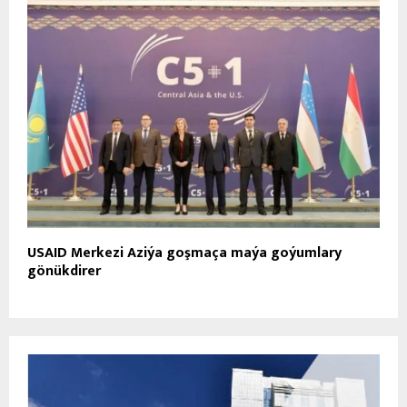
USAID Merkezi Aziýa goşmaça maýa goýumlary
gönükdirer