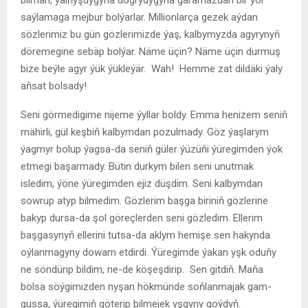
saýlamaga mejbur bolýarlar. Millionlarça gezek aýdan
sözlerimiz bu gün gözlerimizde ýaş, kalbymyzda agyrynyň
döremegine sebäp bolýar. Näme üçin? Näme üçin durmuş
bize beýle agyr ýük ýükleýär. Wah! Hemme zat dildäki ýaly
aňsat bolsady!
Seni görmedigime nijeme ýyllar boldy. Emma henizem seniň
mähirli, gül keşbiň kalbymdan pozulmady. Göz ýaşlarym
ýagmyr bolup ýagsa-da seniň güler ýüzüňi ýüregimden ýok
etmegi başarmady. Bütin durkym bilen seni unutmak
isledim, ýöne ýüregimden ejiz düşdim. Seni kalbymdan
sowrup atyp bilmedim. Gözlerim başga biriniň gözlerine
bakyp dursa-da şol göreçlerden seni gözledim. Ellerim
başgasynyň ellerini tutsa-da aklym hemişe sen hakynda
oýlanmagyny dowam etdirdi. Ýüregimde ýakan yşk oduňy
ne söndürip bildim, ne-de köşeşdirip. Sen gitdiň. Maňa
bolsa söýgimizden nyşan hökmünde soňlanmajak gam-
gussa, ýüregimiň göterip bilmejek yşgyny goýdyň.