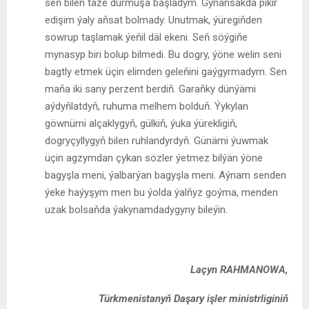
seň bilen täze durmuşa başladym. Gynansakda pikir
edişim ýaly aňsat bolmady. Unutmak, ýüregiňden
sowrup taşlamak ýeňil däl ekeni. Seň söýgiňe
mynasyp biri bolup bilmedi. Bu dogry, ýöne welin seni
bagtly etmek üçin elimden geleňini gaýgyrmadym. Sen
maňa iki sany perzent berdiň. Garaňky dünýämi
aýdyňlatdyň, ruhuma melhem bolduň. Ýykylan
göwnümi alçaklygyň, gülkiň, ýuka ýürekligiň,
dogryçyllygyň bilen ruhlandyrdyň. Günämi ýuwmak
üçin agzymdan çykan sözler ýetmez bilýän ýöne
bagyşla meni, ýalbarýan bagyşla meni. Aýnam senden
ýeke haýyşym men bu ýolda ýalňyz goýma, menden
uzak bolsaňda ýakynamdadygyny bileýin.
Laçyn
RAHMANOWA
,
Türkmenistanyň Daşary işler ministrliginiň