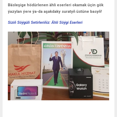
Ähli eserleri aňsat okamak üçin
Täze Applikasiýa: Ata
Watan Türkmenistan applikasiýany
özüňiziň Android
ulgamly mobil telefonyňyza ýükläň! Ýakyn wagtda IOS
ulgamynda hem applikasyýamyz hereket edip başlar.
Applikasiýany ýüklemek üçin aşakdaky suratyň üstüne
basyň!
Okap bilersiňiz
Söýgiden dörän eserler