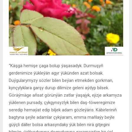
“Käşgä hemişe çaga bolup ýaşasadyk. Durmuşyň
gerdenimize ýükleýän agyr ýükünden azat bolsak.
Duýgularymyzy sözler bilen beýan etmekden gorkman,
kynçylyklara garşy durup dilimize geleni aýdyp bilsek.
Göräýmäge aňsat görünýän zatlar ýaşajyk, ejizje arkamyza
ýüklenen pursady, çykgynsyzlyk bilen daş-töweregimize
seredip hemaýat edip biljek adam gözleýäris. Käbirleriniň
bagtyna şeýle adamlar çykýaram, emma maňlaýy beýle
güýçli däller bolsa arkasyndaky ýük bilen nirä gitjegini
bilmän, ýalňyşdygyna dogrydygyna garamazdan bir ýol