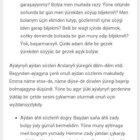
garaşaýynmy? Bolýa men muňada razy. Ýöne öňünde
soňunda bir gün men ýürekden söýüp biljekmiň? Men
bolanym üçin elimden tutyp, gözlerimiň içine söýgi
bilen garap biljekmi? Belli bir wagt içinde diýemok,
soňky demimde bolsada bir gün muny edip biljekmiň?
Ýok, başarmarsyň. Çünki adam diňe bir gezek
ýürekden söýýär, bir gezek aşyk bolýar.
Aýalynyň aýdan sözleri Arslanyň ýüregini dilim-dilim etdi.
Başyndan-aýagyna çenli onuň aýdan sözlerini makullady.
Emma näme etse-de, näme diýse-de döwlen ýüregi bejerip
bolmajagyna düşündi. Ýöne bu agyr ýüki aýalynyň gerdenine
ýükläp bir çetde sesini çykarman oturmak onuň üçin
wyždansyzlykdy.
Aýdan ähli sözleriň dogry. Başdan saňa ähli zady
bolşy ýaly gürrüň bermelidim. Ýöne muny aýtmaga
meň bognym ysmady. Hemme zady ýatdan çykaryp