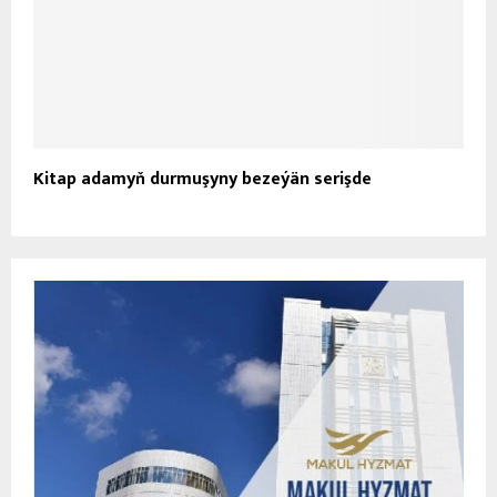
IŇ TÄZE HABARLAR
Baku şäherinde Türkmenistanyň Halk
01
Maslahatynyň nobatdaky mejlisiniň
ähmiýetine we BMG-niň «Halkara hukugyň...
2026-08-08
Oguljahan Atabaýewa: Maksadymyz – enelere
02
goldaw bermek arkaly sagdyn jemgyýeti
kemala getirmek
2026-08-07
Türkmenistanyň Daşary işler ministriniň
03
orunbasarynyň ABŞ-nyň Türkmenistandaky
wagtlaýyn işler ynanylan wekili bilen...
2026-08-07