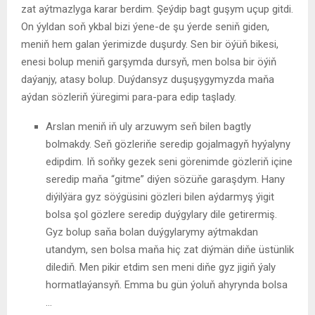
zat aýtmazlyga karar berdim. Şeýdip bagt guşym uçup gitdi.
On ýyldan soň ykbal bizi ýene-de şu ýerde seniň giden,
meniň hem galan ýerimizde duşurdy. Sen bir öýüň bikesi,
enesi bolup meniň garşymda dursyň, men bolsa bir öýiň
daýanjy, atasy bolup. Duýdansyz duşuşygymyzda maňa
aýdan sözleriň ýüregimi para-para edip taşlady.
Arslan meniň iň uly arzuwym seň bilen bagtly
bolmakdy. Seň gözleriňe seredip gojalmagyň hyýalyny
edipdim. Iň soňky gezek seni görenimde gözleriň içine
seredip maňa “gitme” diýen sözüňe garaşdym. Hany
diýilýära gyz söýgüsini gözleri bilen aýdarmyş ýigit
bolsa şol gözlere seredip duýgylary dile getirermiş.
Gyz bolup saňa bolan duýgylarymy aýtmakdan
utandym, sen bolsa maňa hiç zat diýmän diňe üstünlik
dilediň. Men pikir etdim sen meni diňe gyz jigiň ýaly
hormatlaýansyň. Emma bu gün ýoluň ahyrynda bolsa
…