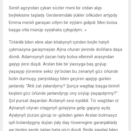
Seniň agzyndan çykan sözler meni bir otdan alyp
beýlekisine taşlady. Gerdenimdäki ýükler öňküden artypdy.
Emma meniň garaşan otlym bir eýýäm gidipdi. Men bolsa
başga otla münüp syýahata çykypdym…»
Tötänlik bilen eline alan kitabynyň içinden beýle hatyň
çykmasyna garaşmaýan Aýna oturan ýerinde doňňara daşa
döndi. Adamsynyň ýazan haty bolsa elleriniň arasyndan
gaýyp ýere düşdi. Arslan bile bir ýassyga baş goýup
ýaşaşyp ýörenine sekiz ýyl bolan bu zenanyň göz öňünde
bütin durmuşy, ýanýoldaşy bilen geçiren ajaýyp günleri
janlandy. “Ähli zat ýalandymy? Şunça wagtlap başga biriniň
keşbini göz öňünde janlandyryp ony söýüp ýaşapdyrmy?”.
Şol pursat daşardan Arslanyň sesi eşidildi. Tiz wagtdan ol
Aýnanyň otyran otagynyň golaýyna gelip gapyny açdy.
Aýalynyň ýüzüni görüp ör-gökden gelen Arslan bolmasyz
işiň bolandygyny duýan ýaly daş-töweregine garanjaklady
we birden ýerde ýatan hata gözi düşdi. Beýle ýagdaý bilen