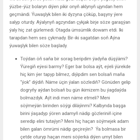
ýüzbe-ýüz bolaryn diýen pikir onyň aklynyň ujyndan hem
geçmändi. Ýuwaşlyk bilen iki dyzyna çöküp, başyny ýere
salyp oturdy. Aýalynyň agzyndan çykjak birje söze garaşýan
ýaly hiç zat gürlemedi. Otagda ümsümlik dowam etdi. Iki
tarapdan hem ses çykmady. Bir-iki sagatdan soň Aýna
ýuwaşlyk bilen söze başlady.
Toýdan öň saňa bir sorag beripdim ýadyňa düşýämi?
Ýüregiň eýesi barmy? Eger bar bolsa aýt, eýeli ýürekde
hiç kim ýer tapyp bilmez, diýipdim sen bolsaň maňa
“ýok” diýdiň. Näme üçin ýalan sözlediň? Gönüden gelip
dogryňy aýdan bolsaň bu gün ikimizem bu ýagdaýda
bolmazdyk. Aýt indi men näme etmeli? Meni
söýmeýän birinden söýgi diläýinmi? Kalbynda başga
birini ýaşadyp ýören adamyň nädip gözleriniň içine
seredip elini tutaýyn? Meni hiç haçan söýmejek adam
bilen galan ömrümi nädip geçireýin? Ýa bolmasa bir
çetde oturyp haçan meni söýerkä diýen umyt bilen