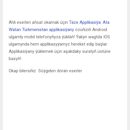
Sport Sahypamyz
Ýaşlarymyzyň iň köp okaýan habarlarynyň arasyndan sport
habarlary uly meşhurlyga eýedir. Ýaşlar bu sahypa Siziň
üçin!