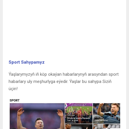
SHARE
0
PREVIOUS POST
Kärhanalarda Esaslandyryjylaryň üýtgemegi
NEXT POST
Agzyňyz bir bolsun, ýaşyňyz uzak
RELATED POSTS