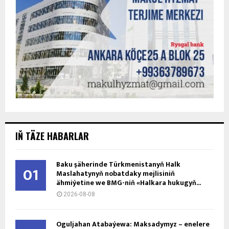
Aşgabat ÝHHG we Şweýsariýa bilen
04
hyzmatdaşlygyň ileri tutulýan ugurlaryny
kesgitledi
2026-08-07
Türkiýede ýokary okuw mekdebini tamamlan
05
daşary ýurtly uçurymlar üçin ýaşamak rugsady
2...
2026-08-07
06-njy Awgust ýyldyzlar näme diýýär?
06
Gündelik Täleýnama
2026-08-06
Ýaş ne­sil­ler ba­ra­da­ky ala­da döw­let sy­ýa­sa­ty­
07
nyň ile­ri tu­tul­ýan ug­ry
2026-08-06