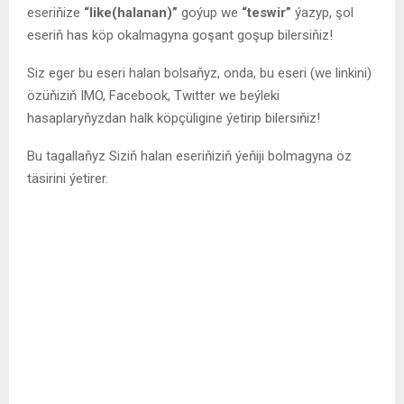
eseriňize
“like(halanan)”
goýup we
“teswir”
ýazyp, şol
eseriň has köp okalmagyna goşant goşup bilersiňiz!
Siz eger bu eseri halan bolsaňyz, onda, bu eseri (we linkini)
özüňiziň IMO, Facebook, Twitter we beýleki
hasaplaryňyzdan halk köpçüligine ýetirip bilersiňiz!
Bu tagallaňyz Siziň halan eseriňiziň ýeňiji bolmagyna öz
täsirini ýetirer.