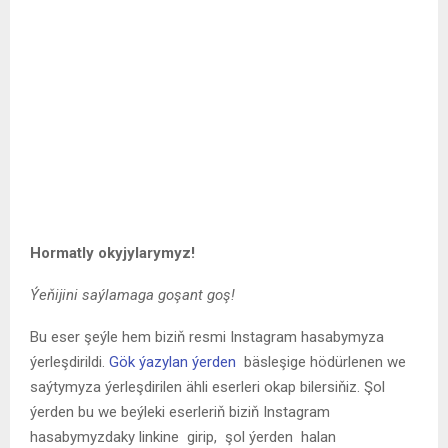
Hormatly okyjylarymyz!
Ýeňijini saýlamaga goşant goş!
Bu eser şeýle hem biziň resmi Instagram hasabymyza
ýerleşdirildi.
Gök ýazylan ýerden
bäsleşige hödürlenen we
saýtymyza ýerleşdirilen ähli eserleri okap bilersiňiz. Şol
ýerden bu we beýleki eserleriň biziň Instagram
hasabymyzdaky linkine girip, şol ýerden halan