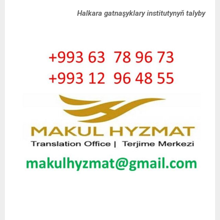
Halkara gatnaşyklary institutynyň talyby