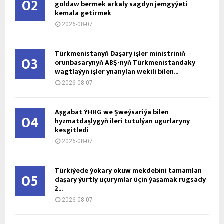
Türkmenistanyň Prezidenti Şweýsariýa
08
Konfederasiýasynyň wise-prezidenti, Daşary
işler federal departamentiniň başlygyny kabul
etdi
2026-08-06
Türkmenistanyň Daşary işler ministri ÝHHG-niň
09
häzirki başlygy bilen duşuşdy
2026-08-06
«Agronomçylykda innowasion tehnologiýalar»
10
atly täze okuw kitaby neşir edildi
2026-08-05