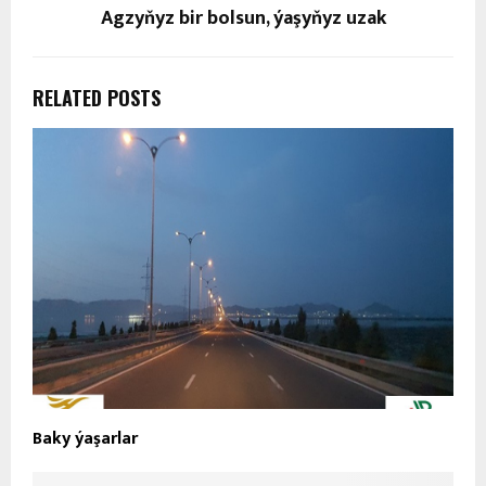
Bäsleşik: Eserleri hödürlemek üçin soňky
mümkinçilikler
Kitap adamyň durmuşyny bezeýän serişde