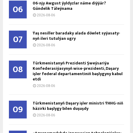
@2026 - atavatan-turkmenistan.com. All Right Reserved.