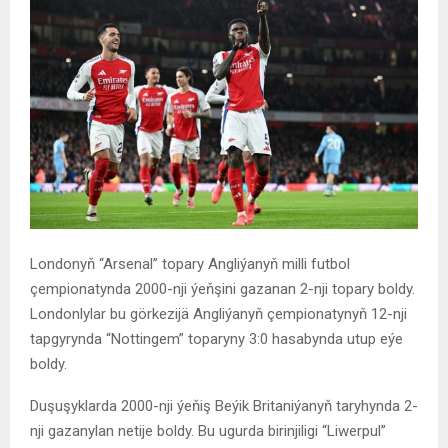
Londonyň “Arsenal” topary Angliýanyň milli futbol
çempionatynda 2000-nji ýeňşini gazanan 2-nji topary boldy.
Londonlylar bu görkezijä Angliýanyň çempionatynyň 12-nji
tapgyrynda “Nottingem” toparyny 3:0 hasabynda utup eýe
boldy.
Duşuşyklarda 2000-nji ýeňiş Beýik Britaniýanyň taryhynda 2-
nji gazanylan netije boldy. Bu ugurda birinjiligi “Liwerpul”