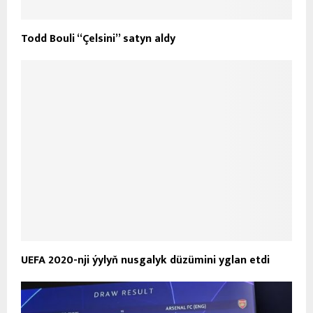
Todd Bouli “Çelsini” satyn aldy
UEFA 2020-nji ýylyň nusgalyk düzümini yglan etdi