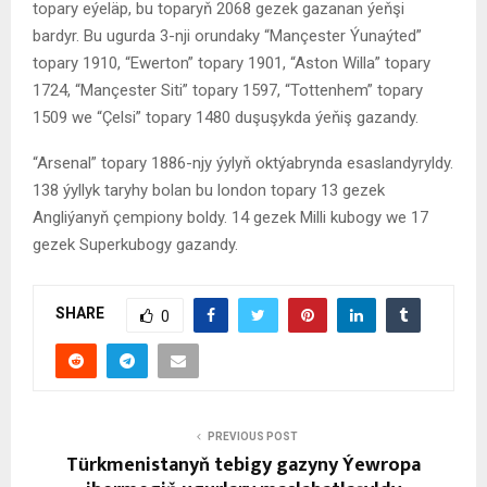
topary eýeläp, bu toparyň 2068 gezek gazanan ýeňşi
bardyr. Bu ugurda 3-nji orundaky “Mançester Ýunaýted”
topary 1910, “Ewerton” topary 1901, “Aston Willa” topary
1724, “Mançester Siti” topary 1597, “Tottenhem” topary
1509 we “Çelsi” topary 1480 duşuşykda ýeňiş gazandy.
“Arsenal” topary 1886-njy ýylyň oktýabrynda esaslandyryldy.
138 ýyllyk taryhy bolan bu london topary 13 gezek
Angliýanyň çempiony boldy. 14 gezek Milli kubogy we 17
gezek Superkubogy gazandy.
SHARE
0
PREVIOUS POST
Türkmenistanyň tebigy gazyny Ýewropa