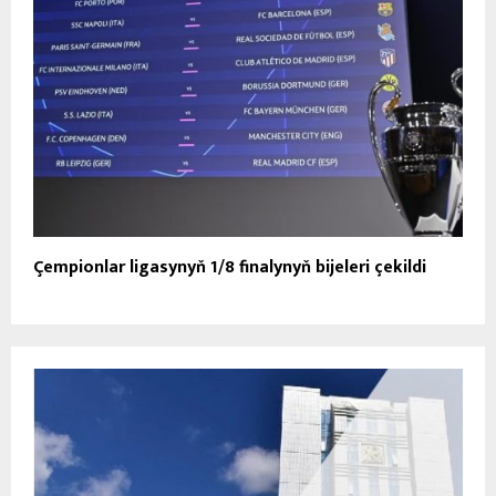
Çempionlar ligasynyň 1/8 finalynyň bijeleri çekildi