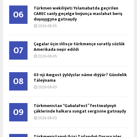
Türkmen wekiliýeti Yslamabatda geçirilen
06
CAREC sanly geçelge boýunça maslahat beriş
duşuşygyna gatnaşdy
2026-08-05
Çagalar üçin iňlisçe-türkmençe suratly sözlük
07
Amerikada neşir edildi
2026-08-05
03-nji Awgust ýyldyzlar näme diýýär? Gündelik
08
Täleýnama
2026-08-03
Türkmenistan “GabalaFest” festiwalynyň
09
çäklerinde halkara sungat sergisine gatnaşdy
2026-08-03
Türkmenistanyň Ilçisi Tailandyň Daşary işler