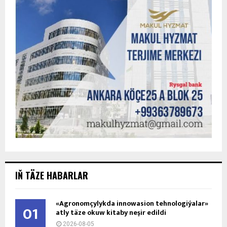
IŇ TÄZE HABARLAR
«Agronomçylykda innowasion tehnologiýalar»
01
atly täze okuw kitaby neşir edildi
2026-08-05