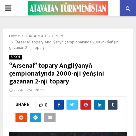
PRIMARY
MENU
Home
HABARLAR
SPORT
“Arsenal” topary Angliýanyň çempionatynda 2000-nji ýeňşini
gazanan 2-nji topary
SPORT
“Arsenal” topary Angliýanyň
çempionatynda 2000-nji ýeňşini
gazanan 2-nji topary
2024-11-24
223
SHARE
0