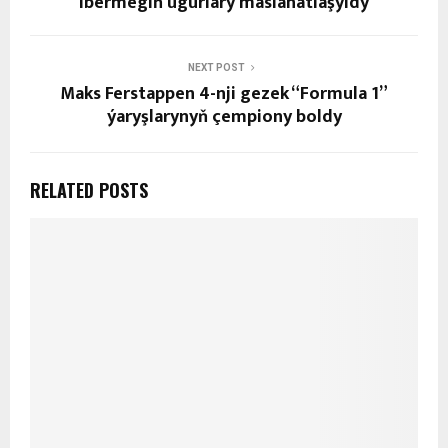
ibermegiň ugurlary maslahatlaşyldy
NEXT POST
Maks Ferstappen 4-nji gezek “Formula 1”
ýaryşlarynyň çempiony boldy
RELATED POSTS