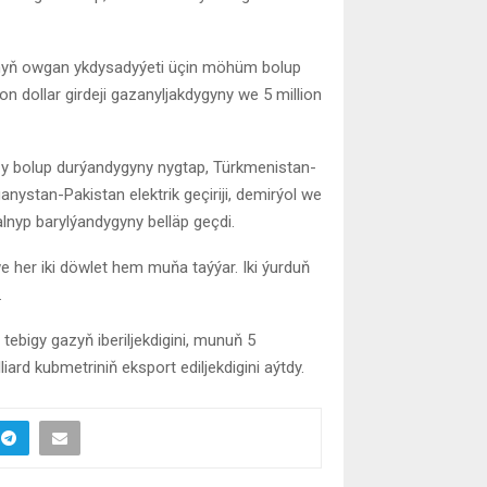
nyň owgan ykdysadyýeti üçin möhüm bolup
on dollar girdeji gazanyljakdygyny we 5 million
 bolup durýandygyny nygtap, Türkmenistan-
ystan-Pakistan elektrik geçiriji, demirýol we
alnyp barylýandygyny belläp geçdi.
we her iki döwlet hem muňa taýýar. Iki ýurduň
.
 tebigy gazyň iberiljekdigini, munuň 5
iard kubmetriniň eksport ediljekdigini aýtdy.