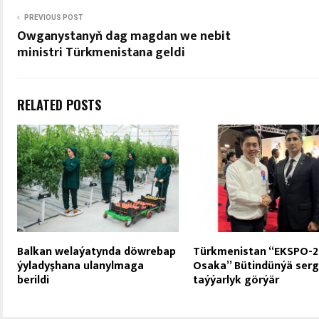
PREVIOUS POST
Owganystanyň dag magdan we nebit
ministri Türkmenistana geldi
RELATED POSTS
Balkan welaýatynda döwrebap
Türkmenistan “EKSPO-2
ýyladyşhana ulanylmaga
Osaka” Bütindünýä serg
berildi
taýýarlyk görýär