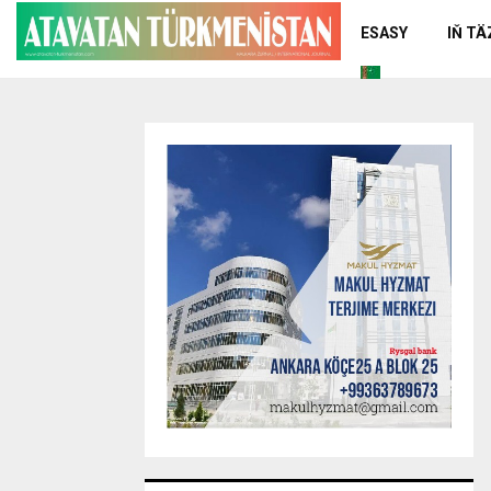
ESASY
IŇ T