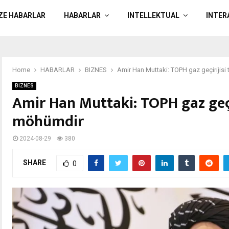
ÄZE HABARLAR
HABARLAR
INTELLEKTUAL
INTER
Home
HABARLAR
BIZNES
Amir Han Muttaki: TOPH gaz geçirijis
BIZNES
Amir Han Muttaki: TOPH gaz geçi
möhümdir
2024-08-29
380
SHARE
0