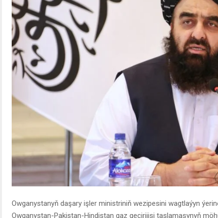
Owganystanyň daşary işler ministriniň wezipesini wagtlaýyn ýerin
Owganystan-Pakistan-Hindistan gaz geçirijisi taslamasynyň möh