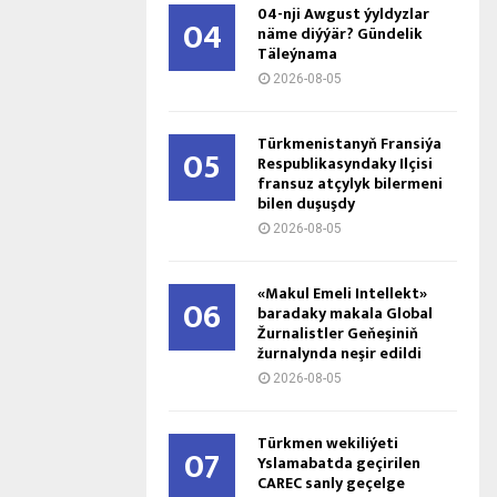
04-nji Awgust ýyldyzlar
04
näme diýýär? Gündelik
Täleýnama
2026-08-05
Türkmenistanyň Fransiýa
05
Respublikasyndaky Ilçisi
fransuz atçylyk bilermeni
bilen duşuşdy
2026-08-05
«Makul Emeli Intellekt»
06
baradaky makala Global
Žurnalistler Geňeşiniň
žurnalynda neşir edildi
2026-08-05
Türkmen wekiliýeti
07
Yslamabatda geçirilen
CAREC sanly geçelge