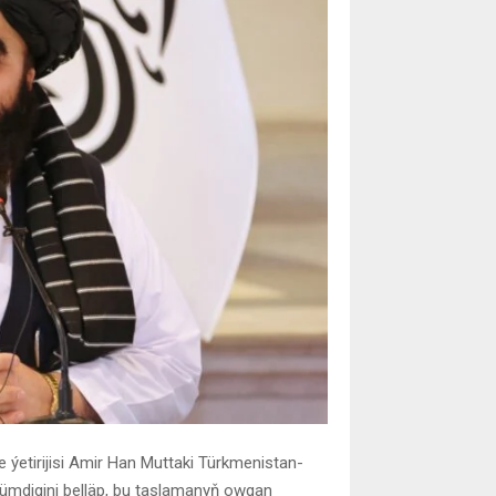
e ýetirijisi Amir Han Muttaki Türkmenistan-
ümdigini belläp, bu taslamanyň owgan