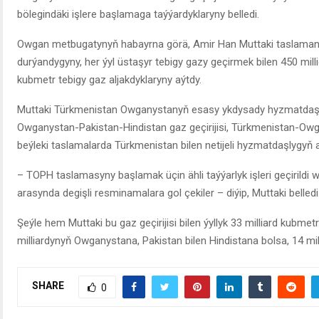
bölegindäki işlere başlamaga taýýardyklaryny belledi.
Owgan metbugatynyň habayrna görä, Amir Han Muttaki taslama
durýandygyny, her ýyl üstaşyr tebigy gazy geçirmek bilen 450 milli
kubmetr tebigy gaz aljakdyklaryny aýtdy.
Muttaki Türkmenistan Owganystanyň esasy ykdysady hyzmatdaşy
Owganystan-Pakistan-Hindistan gaz geçirijisi, Türkmenistan-Owgan
beýleki taslamalarda Türkmenistan bilen netijeli hyzmatdaşlygyň 
– TOPH taslamasyny başlamak üçin ähli taýýarlyk işleri geçirildi 
arasynda degişli resminamalara gol çekiler – diýip, Muttaki belledi
Şeýle hem Muttaki bu gaz geçirijisi bilen ýyllyk 33 milliard kubmetr
milliardynyň Owganystana, Pakistan bilen Hindistana bolsa, 14 mill
SHARE
0