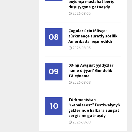
boýunça maslahat beriş
duşuşygyna gatnaşdy
2026-08-05
Çagalar üçin iňlisçe-
08
türkmençe suratly sözlük
Amerikada neşir edildi
2026-08-05
03-nji Awgust ýyldyzlar
09
näme diýýär? Gündelik
Täleýnama
2026-08-03
Türkmenistan
10
“GabalaFest” festiwalynyň
çäklerinde halkara sungat
sergisine gatnaşdy
2026-08-03