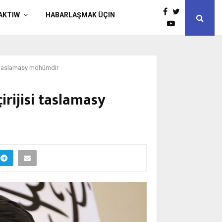
AKTIW
HABARLAŞMAK ÜÇIN
i taslamasy möhümdir
rijisi taslamasy