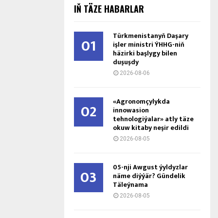
IŇ TÄZE HABARLAR
Türkmenistanyň Daşary
01
işler ministri ÝHHG-niň
häzirki başlygy bilen
duşuşdy
2026-08-06
«Agronomçylykda
02
innowasion
tehnologiýalar» atly täze
okuw kitaby neşir edildi
2026-08-05
05-nji Awgust ýyldyzlar
03
näme diýýär? Gündelik
Täleýnama
2026-08-05