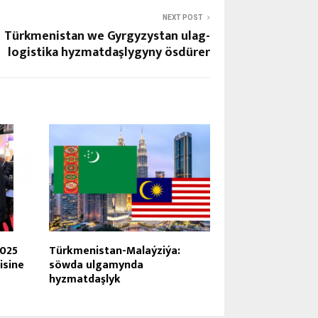
NEXT POST
Türkmenistan we Gyrgyzystan ulag-
logistika hyzmatdaşlygyny ösdürer
025
Türkmenistan-Malaýziýa:
isine
söwda ulgamynda
hyzmatdaşlyk