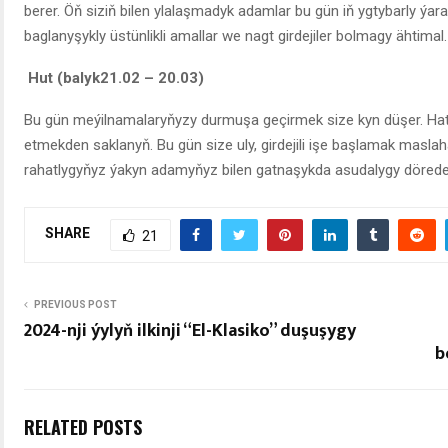
berer. Öň siziň bilen ylalaşmadyk adamlar bu gün iň ygtybarly ýar
baglanyşykly üstünlikli amallar we nagt girdejiler bolmagy ähtimal.
Hut (balyk21.02 – 20.03)
Bu gün meýilnamalaryňyzy durmuşa geçirmek size kyn düşer. Hatda
etmekden saklanyň. Bu gün size uly, girdejili işe başlamak maslahat 
rahatlygyňyz ýakyn adamyňyz bilen gatnaşykda asudalygy dörede
SHARE
21
PREVIOUS POST
2024-nji ýylyň ilkinji “El-Klasiko” duşuşygy
b
RELATED POSTS