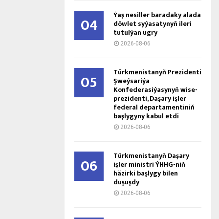
Ýaş ne­sil­ler ba­ra­da­ky ala­da
04
döw­let sy­ýa­sa­ty­nyň ile­ri
tu­tul­ýan ug­ry
2026-08-06
Türkmenistanyň Prezidenti
05
Şweýsariýa
Konfederasiýasynyň wise-
prezidenti, Daşary işler
federal departamentiniň
başlygyny kabul etdi
2026-08-06
Türkmenistanyň Daşary
06
işler ministri ÝHHG-niň
häzirki başlygy bilen
duşuşdy
2026-08-06