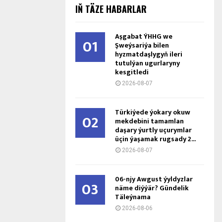
IŇ TÄZE HABARLAR
Aşgabat ÝHHG we
01
Şweýsariýa bilen
hyzmatdaşlygyň ileri
tutulýan ugurlaryny
kesgitledi
2026-08-07
Türkiýede ýokary okuw
02
mekdebini tamamlan
daşary ýurtly uçurymlar
üçin ýaşamak rugsady 2...
2026-08-07
06-njy Awgust ýyldyzlar
03
näme diýýär? Gündelik
Täleýnama
2026-08-06