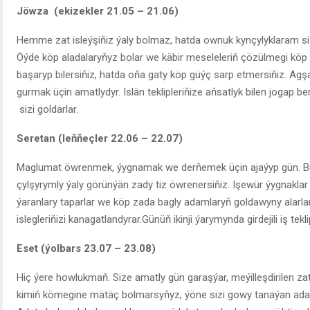
Jöwza (ekizekler 21.05 – 21.06)
Hemme zat isleýşiňiz ýaly bolmaz, hatda ownuk kynçylyklaram si
Öýde köp aladalaryňyz bolar we käbir meseleleriň çözülmegi köp
başaryp bilersiňiz, hatda oňa gaty köp güýç sarp etmersiňiz. Ag
gurmak üçin amatlydyr. Islän teklipleriňize aňsatlyk bilen jogap be
sizi goldarlar.
Seretan (leňňeçler 22.06 – 22.07)
Maglumat öwrenmek, ýygnamak we derňemek üçin ajaýyp gün. Bu 
çylşyrymly ýaly görünýän zady tiz öwrenersiňiz. Işewür ýygnaklar 
ýaranlary taparlar we köp zada bagly adamlaryň goldawyny alarlar.Iş
islegleriňizi kanagatlandyrar.Günüň ikinji ýarymynda girdejili iş tekli
Eset (ýolbars 23.07 – 23.08)
Hiç ýere howlukmaň. Size amatly gün garaşýar, meýilleşdirilen za
kimiň kömegine mätäç bolmarsyňyz, ýöne sizi gowy tanaýan ada