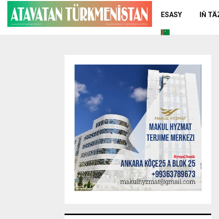
ESASY
IŇ T