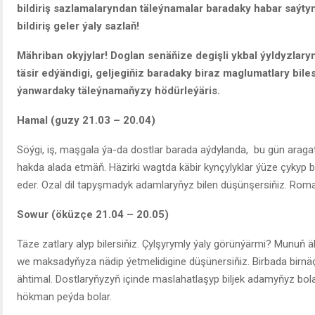
bildiriş sazlamalaryndan täleýnamalar baradaky habar saýty
bildiriş geler ýaly sazlaň!
Mähriban okyjylar! Doglan senäňize degişli ykbal ýyldyzlar
täsir edýändigi, geljegiňiz baradaky biraz maglumatlary biles
ýanwardaky täleýnamaňyzy hödürleýäris.
Hamal (guzy 21.03 – 20.04)
Söýgi, iş, maşgala ýa-da dostlar barada aýdylanda, bu gün aragatn
hakda alada etmäň. Häzirki wagtda käbir kynçylyklar ýüze çykyp bi
eder. Ozal dil tapyşmadyk adamlaryňyz bilen düşünşersiňiz. Rom
Sowur (öküzçe 21.04 – 20.05)
Täze zatlary alyp bilersiňiz. Çylşyrymly ýaly görünýärmi? Munuň ä
we maksadyňyza nädip ýetmelidigine düşünersiňiz. Birbada birn
ähtimal. Dostlaryňyzyň içinde maslahatlaşyp biljek adamyňyz bol
hökman peýda bolar.