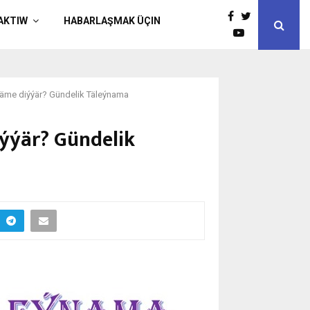
AKTIW
HABARLAŞMAK ÜÇIN
 näme diýýär? Gündelik Täleýnama
iýýär? Gündelik