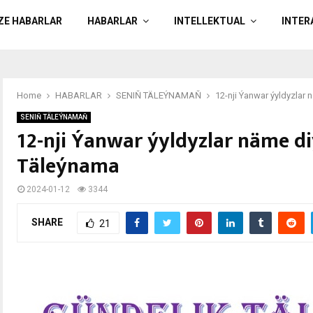
ÄZE HABARLAR
HABARLAR
INTELLEKTUAL
INTER
Home
HABARLAR
SENIŇ TÄLEÝNAMAŇ
12-nji Ýanwar ýyldyzlar
SENIŇ TÄLEÝNAMAŇ
12-nji Ýanwar ýyldyzlar näme d
Täleýnama
2024-01-12
3344
SHARE
21