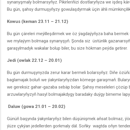
synanyşmaly bolmarsyňyz. Pikirleriňizi dostlaryňyza we işdeş kär
Bu gün, şahsy durmuşyňyzy gowulaşdyrmak üçin ähli mümkinçilik
Kowus (keman 23.11 – 21.12)
Bu gün çäreleri meýilleşdirmek we öz ýagdaýyňyza baha bermek ü
we mylaýym bolmaga synanyşyň. Şonda siz üstünlik gazanarsyňyz.
garaşylmadyk wakalar bolup biler, bu size hökman peýda getirer.
Jedi (owlak 22.12 – 20.01)
Bu gün durmuşynyzda zerur karar bermeli bolarsyňyz. Diňe özüňiz
baglamajak boluň we ýakynlaryňyzdan kömege garaşmaň. Bularyň
we gereksiz gahar-gazaba sebäp bolar. Şahsy meseleleri çözüp 
arzuwlaryňyzyň hasyl bolmajakdygy baradaky duýgy birneme lapyke
Daluw (gowa 21.01 – 20.02)
Günüň başynda ýakynlaryňyz bilen düşünişmek aňsat bolmaz, ý
ýüze çykýan jedellerden gorkmaly däl. Soňky wagtda oňyn tendens