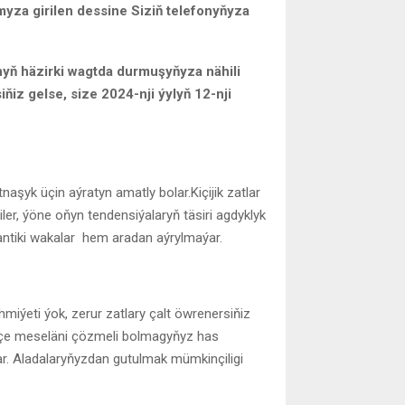
myza girilen dessine Siziň telefonyňyza
ynyň häzirki wagtda durmuşyňyza nähili
iňiz gelse, size 2024-nji ýylyň 12-nji
aşyk üçin aýratyn amatly bolar.Kiçijik zatlar
ler, ýöne oňyn tendensiýalaryň täsiri agdyklyk
antiki wakalar hem aradan aýrylmaýar.
hmiýeti ýok, zerur zatlary çalt öwrenersiňiz
äçe meseläni çözmeli bolmagyňyz has
ar. Aladalaryňyzdan gutulmak mümkinçiligi