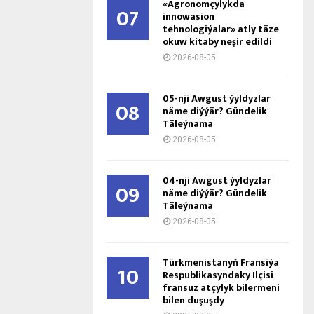
«Agronomçylykda
07
innowasion
tehnologiýalar» atly täze
okuw kitaby neşir edildi
2026-08-05
05-nji Awgust ýyldyzlar
08
näme diýýär? Gündelik
Täleýnama
2026-08-05
04-nji Awgust ýyldyzlar
09
näme diýýär? Gündelik
Täleýnama
2026-08-05
Türkmenistanyň Fransiýa
10
Respublikasyndaky Ilçisi
fransuz atçylyk bilermeni
bilen duşuşdy