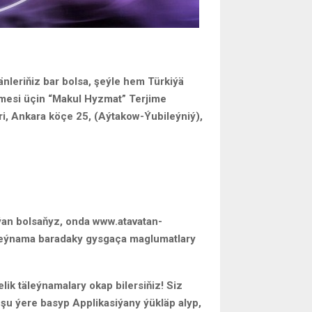
änleriňiz bar bolsa, şeýle hem Türkiýä
imesi üçin “Makul Hyzmat” Terjime
ri, Ankara köçe 25, (Aýtakow-Ýubileýniý),
ýan bolsaňyz, onda www.atavatan-
äleýnama baradaky gysgaça maglumatlary
ik täleýnamalary okap bilersiňiz! Siz
u ýere basyp Applikasiýany ýükläp alyp,