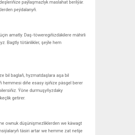
deşleriňize paýlaşmazlyk maslahat berilýär.
lerden peýdalanyň.
çin amatly. Daş-töweregiňizdäkilere mähirli
 Bagtly tötänlikler, şeýle hem
e bil baglaň, hyzmatdaşlara aşa bil
 hemmesi diňe esasy işiňize päsgel berer
bilersiňiz. Ýöne durmuşyňyzdaky
çlik getirer.
öne ownuk düşünişmezliklerden we käwagt
iýalaryň täsiri artar we hemme zat netije