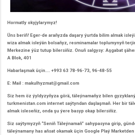
Hormatly okyjylarymyz!
Üns beriñ! Eger-de araňyzda daşary ýurtda bilim almak isleý
wiza almak isleýän bolsaňyz, resminamalar toplumynyň terj
Merkezine ýüz tutup bilersiňiz. Onuň salgysy: Aşgabat şähe
A Blok, 401
Habarlaşmak üçin…. +993 63 78-96-73, 96-48-55
E: Mail : makulhyzmat@gmail.com
Siz hem öz ýyldyzyňyza görä, täleýnamaňyz bilen gyzyklan
turkmenistan.com internet saýtyndan daşlaşmaň. Her bir t
almak isleseňiz, onda şu ýere basyp okap bilersiňiz.
Siz saýtymyzyň “Seniň Täleýnamaň” sahypasyna girip, gündel
täleýnamany has aňsat okamak üçin Google Plaý Marketden ş