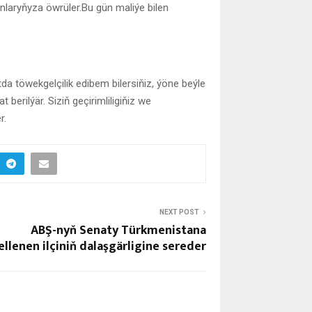
anlaryňyza öwrüler.Bu gün maliýe bilen
 töwekgelçilik edibem bilersiňiz, ýöne beýle
berilýär. Siziň geçirimliligiňiz we
r.
NEXT POST
ABŞ-nyň Senaty Türkmenistana
ellenen ilçiniň dalaşgärligine sereder