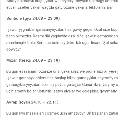
Adaty bolmadyk duşuşyklar we peýdaly tanyşlar bolmagy ähtimal.
edýän Esetler ýakyn wagtda gaty özüne çekiji iş tekliplerini alar.
Sünbüle (gyz 24.08 – 23.09)
Işewür ýygnaklar garaşanyňyzdan has gowy geçer. Ozal size köp 
berip bilmezler. Resmi däl ýagdaýda ozal diňe işewür gatnaşykla
mümkinçilik bolar.Seresap bolmaly ýeke-täk ugur finans. Şol sebä
gowydyr.
Mizan (terezi 24.09 – 23.10)
Bu gün esasanam özüňize ünsi çekersiňiz we pikirlerňizi bir ýer
Işewür gatnaşyk hökmünde başlap biljek gatnaşyklar ahyrsoňy roma
gatnaşyklaryňyzdan size uly peýda garaşýar.Günüň ikinji ýarymy ö
üçin amatly bolar. Üstünlikli satyn alyşlar we geleşikler, gymmatly
Akrap (içýan 24.10 – 22.11)
Bu gün kyn meseleleri çözmek üçin amatlydyr. Öň başlanan zatla