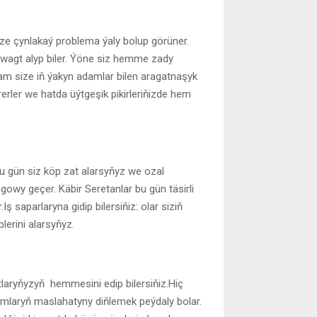
ze çynlakaý problema ýaly bolup görüner.
 wagt alyp biler. Ýöne siz hemme zady
şam size iň ýakyn adamlar bilen aragatnaşyk
rerler we hatda üýtgeşik pikirleriňizde hem
gün siz köp zat alarsyňyz we ozal
gowy geçer. Käbir Seretanlar bu gün täsirli
 saparlaryna gidip bilersiňiz: olar siziň
plerini alarsyňyz.
tlaryňyzyň hemmesini edip bilersiňiz.Hiç
mlaryň maslahatyny diňlemek peýdaly bolar.