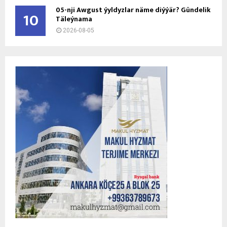
05-nji Awgust ýyldyzlar näme diýýär? Gündelik
10
Täleýnama
2026-08-05