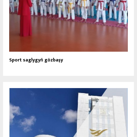
Sport saglygyň gözbaşy