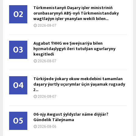
Türkmenistanyň Daşary işler ministriniň
02
orunbasarynyň ABŞ-nyň Türkmenistandaky
wagtlaýyn işler ynanylan wekili bilen...
2026-08-07
Aşgabat ÝHHG we Şweýsariýa bilen
03
hyzmatdaşlygyň ileri tutulýan ugurlaryny
kesgitledi
2026-08-07
Türkiýede ýokary okuw mekdebini tamamlan
04
daşary ýurtly uçurymlar üçin ýaşamak rugsady
2...
2026-08-07
06-njy Awgust ýyldyzlar näme diýýär?
05
Gündelik Täleýnama
2026-08-06