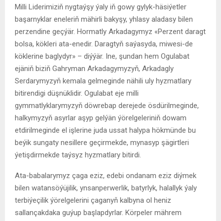
Milli Liderimiziň nygtaýşy ýaly iň gowy gylyk-häsiýetler
başarnyklar eneleriň mähirli bakyşy, yhlasy aladasy bilen
perzendine geçýär. Hormatly Arkadagymyz «Perzent daragt
bolsa, kökleri ata-enedir. Daragtyň saýasyda, miwesi-de
köklerine baglydyr» – diýýär. Ine, şundan hem Ogulabat
ejäniň biziň Gahryman Arkadagymyzyň, Arkadagly
Serdarymyzyň kemala gelmeginde nähili uly hyzmatlary
bitirendigi düşnüklidir. Ogulabat eje milli
gymmatlyklarymyzyň döwrebap derejede ösdürilmeginde,
halkymyzyň asyrlar aşyp gelýän ýörelgeleriniň dowam
etdirilmeginde el işlerine juda ussat halypa hökmünde bu
beýik sungaty nesillere geçirmekde, mynasyp şägirtleri
ýetişdirmekde taýsyz hyzmatlary bitirdi.
Ata-babalarymyz çaga eziz, edebi ondanam eziz diýmek
bilen watansöýüjilik, ynsanperwerlik, batyrlyk, halallyk ýaly
terbiýeçilik ýörelgelerini çaganyň kalbyna ol heniz
sallançakdaka guýup başlapdyrlar. Körpeler mährem