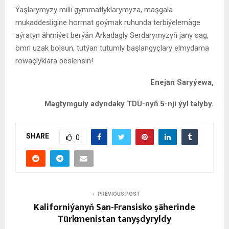
Ýaşlarymyzy milli gymmatlyklarymyza, maşgala
mukaddesligine hormat goýmak ruhunda terbiýelemäge
aýratyn ähmiýet berýän Arkadagly Serdarymyzyň jany sag,
ömri uzak bolsun, tutýan tutumly başlangyçlary elmydama
rowaçlyklara beslensin!
Enejan Saryýewa,
Magtymguly adyndaky TDU-nyň 5-nji ýyl talyby.
SHARE
0
PREVIOUS POST
Kaliforniýanyň San-Fransisko şäherinde
Türkmenistan tanyşdyryldy