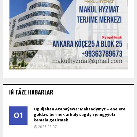
IŇ TÄZE HABARLAR
Oguljahan Atabaýewa: Maksadymyz – enelere
01
goldaw bermek arkaly sagdyn jemgyýeti
kemala getirmek
2026-08-07