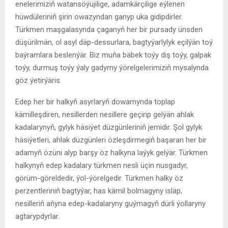
enelerimiziň watansöýüjilige, adamkärçilige eýlenen
hüwdüleriniň şirin owazyndan ganyp uka gidipdirler.
Türkmen maşgalasynda çaganyň her bir pursady ünsden
düşürilmän, ol asyl däp-dessurlara, bagtyýarlylyk eçilýän toý
baýramlara beslenýär. Biz muňa bäbek toýy diş toýy, galpak
toýy, durmuş toýy ýaly gadymy ýörelgelerimiziň mysalynda
göz ýetirýäris.
Edep her bir halkyň asyrlaryň dowamynda toplap
kämilleşdiren, nesillerden nesillere geçirip gelýän ahlak
kadalarynyň, gylyk häsiýet düzgünleriniň jemidir. Şol gylyk
häsiýetleri, ahlak düzgünleri özleşdirmegiň başaran her bir
adamyň özüni alyp barşy öz halkyna laýyk gelýär. Türkmen
halkynyň edep kadalary türkmen nesli üçin nusgadyr,
görüm-göreldedir, ýol-ýörelgedir. Türkmen halky öz
perzentleriniň bagtyýar, has kämil bolmagyny isläp,
nesilleriň aňyna edep-kadalaryny guýmagyň dürli ýollaryny
agtarypdyrlar.