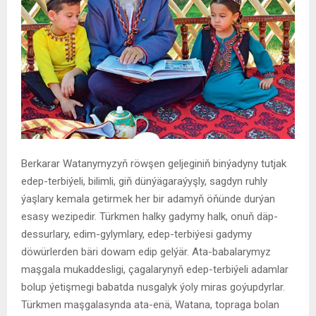
Berkarar Watanymyzyň röwşen geljeginiň binýadyny tutjak
edep-terbiýeli, bilimli, giň dünýägaraýyşly, sagdyn ruhly
ýaşlary kemala getirmek her bir adamyň öňünde durýan
esasy wezipedir. Türkmen halky gadymy halk, onuň däp-
dessurlary, edim-gylymlary, edep-terbiýesi gadymy
döwürlerden bäri dowam edip gelýär. Ata-babalarymyz
maşgala mukaddesligi, çagalarynyň edep-terbiýeli adamlar
bolup ýetişmegi babatda nusgalyk ýoly miras goýupdyrlar.
Türkmen maşgalasynda ata-enä, Watana, topraga bolan