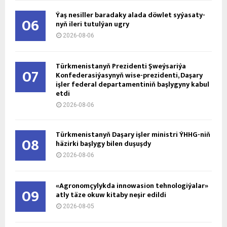
Ýaş ne­sil­ler ba­ra­da­ky ala­da döw­let sy­ýa­sa­ty­
06
nyň ile­ri tu­tul­ýan ug­ry
2026-08-06
Türkmenistanyň Prezidenti Şweýsariýa
07
Konfederasiýasynyň wise-prezidenti, Daşary
işler federal departamentiniň başlygyny kabul
etdi
2026-08-06
Türkmenistanyň Daşary işler ministri ÝHHG-niň
08
häzirki başlygy bilen duşuşdy
2026-08-06
«Agronomçylykda innowasion tehnologiýalar»
09
atly täze okuw kitaby neşir edildi
2026-08-05