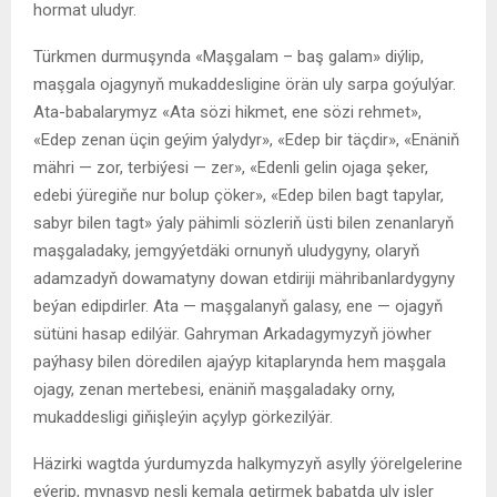
hormat uludyr.
Türkmen durmuşynda «Maşgalam – baş galam» diýlip,
maşgala ojagynyň mukaddesligine örän uly sarpa goýulýar.
Ata-babalarymyz «Ata sözi hikmet, ene sözi rehmet»,
«Edep zenan üçin geýim ýalydyr», «Edep bir täçdir», «Enäniň
mähri — zor, terbiýesi — zer», «Edenli gelin ojaga şeker,
edebi ýüregiňe nur bolup çöker», «Edep bilen bagt tapylar,
sabyr bilen tagt» ýaly pähimli sözleriň üsti bilen zenanlaryň
maşgaladaky, jemgyýetdäki ornunyň uludygyny, olaryň
adamzadyň dowamatyny dowan etdiriji mähribanlardygyny
beýan edipdirler. Ata — maşgalanyň galasy, ene — ojagyň
sütüni hasap edilýär. Gahryman Arkadagymyzyň jöwher
paýhasy bilen döredilen ajaýyp kitaplarynda hem maşgala
ojagy, zenan mertebesi, enäniň maşgaladaky orny,
mukaddesligi giňişleýin açylyp görkezilýär.
Häzirki wagtda ýurdumyzda halkymyzyň asylly ýörelgelerine
eýerip, mynasyp nesli kemala getirmek babatda uly işler