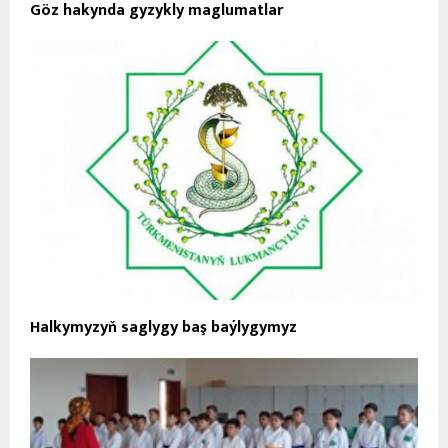
Göz hakynda gyzykly maglumatlar
Halkymyzyň saglygy baş baýlygymyz