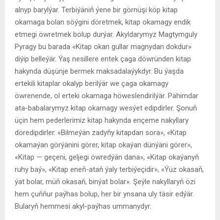
alnyp barylýar. Terbiýäniň ýene bir görnüşi köp kitap
okamaga bolan söýgini döretmek, kitap okamagy endik
etmegi öwretmek bolup durýar. Akyldarymyz Magtymguly
Pyragy bu barada «Kitap okan gullar magnydan dokdur»
diýip belleýär. Ýaş nesillere entek çaga döwründen kitap
hakynda düşünje bermek maksadalaýykdyr. Bu ýaşda
ertekili kitaplar okalyp berilýär we çaga okamagy
öwrenende, ol erteki okamaga höweslendirilýär. Pähimdar
ata-babalarymyz kitap okamagy wesýet edipdirler. Şonuň
üçin hem pederlerimiz kitap hakynda ençeme nakyllary
döredipdirler. «Bilmeýän zadyňy kitapdan sora», «Kitap
okamaýan görýänini görer, kitap okaýan dünýäni görer»,
«Kitap — geçeni, geljegi öwredýän dana», «Kitap okaýanyň
ruhy baý», «Kitap eneň-ataň ýaly terbiýeçidir», «Ýüz okasaň,
ýat bolar, müň okasaň, binýat bolar». Şeýle nakyllaryň özi
hem çuňňur paýhas bolup, her bir ynsana uly täsir edýär.
Bularyň hemmesi akyl-paýhas ummanydyr.