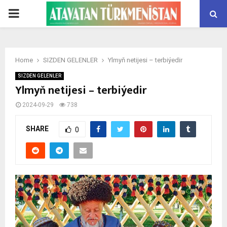
PRIMARY
MENU
Home
SIZDEN GELENLER
Ylmyň netijesi – terbiýedir
SIZDEN GELENLER
Ylmyň netijesi – terbiýedir
2024-09-29
738
SHARE
0