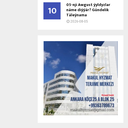
05-nji Awgust ýyldyzlar
10
näme diýýär? Gündelik
Täleýnama
2026-08-05