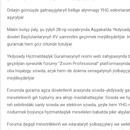
Onlaýn görnüşde gatnaşyjylaryň bellige alynmagy YHG sekretaria
aşyrylýar.
Mälim bolşy ýaly, şu ýylyň 28-nji noýabrynda Aşgabatda Ykdysa
döwlet Baştutanlarynyň XV sammitini geçirmek meýilleşdirilýär. I
guramak hem göz öňünde tutulýar.
Ykdysady Hyzmatdaşlyk Guramasynyň resmi web sahypasynda belle
geçirilýän işewürlik forumy “Zoom Professional” platformasynda 
oba hojalygy, söwda, azyk hem-de dokma senagatynyň ýolbaşçyl
meýilleşdiirlýär.
Forumda gurama agza döwletleriň arasynda söwda-ykdysady gat
meseleleeriň giň toplumy ara alnyp maslahatlaşylar. Söwda we h
niň sebitindäki sanly söwda we elektron söwda, şeýle hem YHG-ni
ösdürmek boýunça hyzmatdaşlyk meseleleri babatda pikir alşylar
Foruma degişli ministrlikleriň we edaralaryň ýolbaşçylary we weki