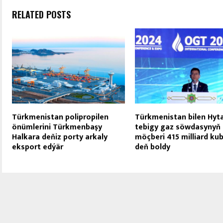
RELATED POSTS
Türkmenistan polipropilen
Türkmenistan bilen Hyt
önümlerini Türkmenbaşy
tebigy gaz söwdasynyň
Halkara deňiz porty arkaly
möçberi 415 milliard ku
eksport edýär
deň boldy