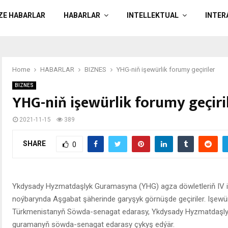
ÄZE HABARLAR
HABARLAR
INTELLEKTUAL
INTER
Home
HABARLAR
BIZNES
YHG-niň işewürlik forumy geçiriler
BIZNES
YHG-niň işewürlik forumy geçiri
2021-11-15
389
SHARE
0
Ykdysady Hyzmatdaşlyk Guramasyna (YHG) agza döwletleriň IV iş
noýbarynda Aşgabat şäherinde garyşyk görnüşde geçiriler. Işew
Türkmenistanyň Söwda-senagat edarasy, Ykdysady Hyzmatdaşly
guramanyň söwda-senagat edarasy çykyş edýär.