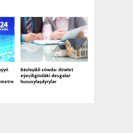
aýyň
Bäsleşikli söwda: döwlet
eýeçiligindäki desgalar
bmetre
hususylaşdyrylar