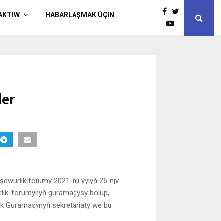
AKTIW
HABARLAŞMAK ÜÇIN
ler
ewürlik forumy 2021-nji ýylyň 26-njy
ürlik-forumynyň guramaçysy bolup,
k Guramasynyň sekretariaty we bu