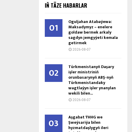
IŇ TÄZE HABARLAR
Oguljahan Atabaýewa:
01
Maksadymyz – enelere
goldaw bermek arkaly
sagdyn jemgyýeti kemala
getirmek
2026-08-07
Türkmenistanyň Daşary
02
işler ministriniň
orunbasarynyň ABŞ-nyň
Türkmenistandaky
wagtlaýyn işler ynanylan
wekili bilen...
2026-08-07
Aşgabat ÝHHG we
03
Şweýsariýa bilen
hyzmatdaşlygyň ileri