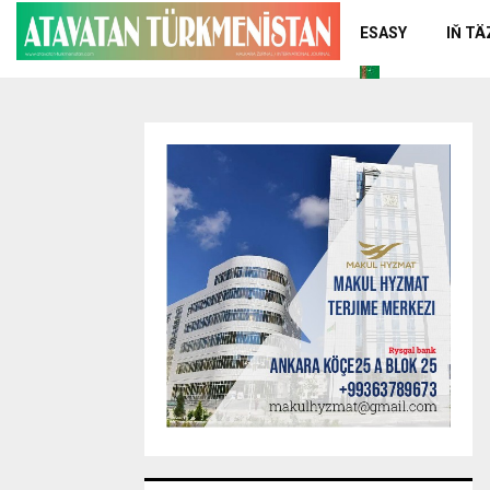
ESASY
IŇ T