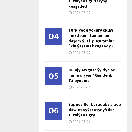
tutulýan ugurlaryny
kesgitledi
2026-08-07
Türkiýede ýokary okuw
04
mekdebini tamamlan
daşary ýurtly uçurymlar
üçin ýaşamak rugsady 2...
2026-08-07
06-njy Awgust ýyldyzlar
05
näme diýýär? Gündelik
Täleýnama
2026-08-06
Ýaş ne­sil­ler ba­ra­da­ky ala­da
06
döw­let sy­ýa­sa­ty­nyň ile­ri
tu­tul­ýan ug­ry
2026-08-06