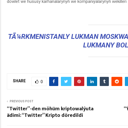
döwlet we hususy kärhanalarynyň we kompaniýalarynyň wekilleri 
TÃ¼RKMENISTANLY LUKMAN MOSKWAN
LUKMANY BO
SHARE
0
PREVIOUS POST
“Twitter”-den möhüm kriptowalýuta
“
ädimi: “Twitter” Kripto döredildi