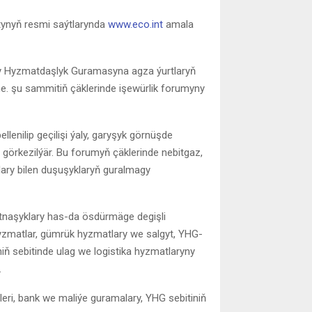
tynyň resmi saýtlarynda
www.eco.int
amala
dy Hyzmatdaşlyk Guramasyna agza ýurtlaryň
ne. şu sammitiň çäklerinde işewürlik forumyny
nilip geçilişi ýaly, garyşyk görnüşde
görkezilýär. Bu forumyň çäklerinde nebitgaz,
ary bilen duşuşyklaryň guralmagy
naşyklary has-da ösdürmäge degişli
yzmatlar, gümrük hyzmatlary we salgyt, YHG-
ň sebitinde ulag we logistika hyzmatlaryny
.
lleri, bank we maliýe guramalary, YHG sebitiniň