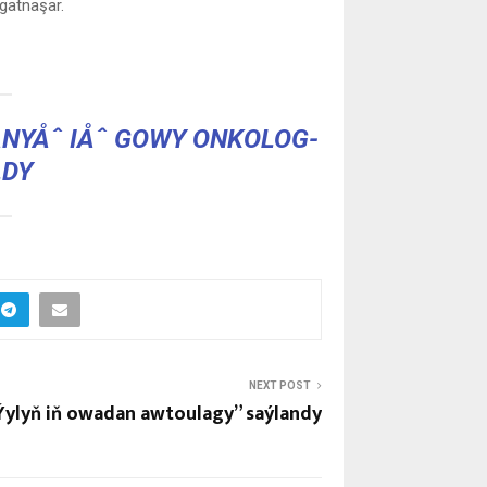
gatnaşar.
YÅˆ IÅˆ GOWY ONKOLOG-
LDY
NEXT POST
Ýylyň iň owadan awtoulagy” saýlandy