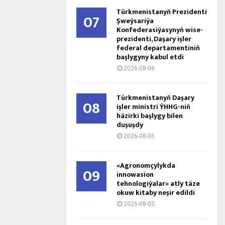
Türkmenistanyň Prezidenti
07
Şweýsariýa
Konfederasiýasynyň wise-
prezidenti, Daşary işler
federal departamentiniň
başlygyny kabul etdi
2026-08-06
Türkmenistanyň Daşary
08
işler ministri ÝHHG-niň
häzirki başlygy bilen
duşuşdy
2026-08-06
«Agronomçylykda
09
innowasion
tehnologiýalar» atly täze
okuw kitaby neşir edildi
2026-08-05