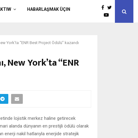
AKTIW
HABARLAŞMAK ÜÇIN
New York’ta “ENR Best Project Ödülü” kazandı
ı, New York’ta “ENR
etinde lojistik merkez haline getirecek
ari alanda dünyanın en prestijli ödülü olarak
nerji nakil hatlarıyla enerjide stratejik