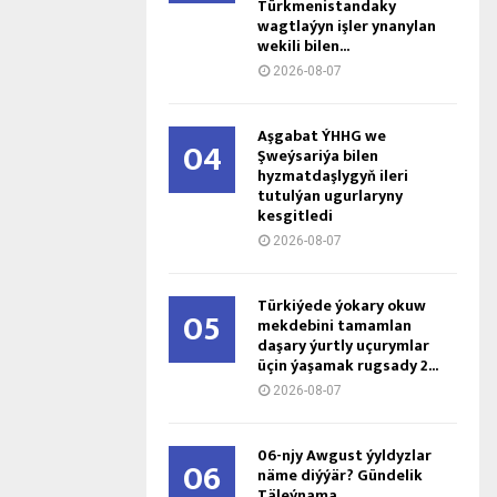
Türkmenistandaky
wagtlaýyn işler ynanylan
wekili bilen...
2026-08-07
Aşgabat ÝHHG we
04
Şweýsariýa bilen
hyzmatdaşlygyň ileri
tutulýan ugurlaryny
kesgitledi
2026-08-07
Türkiýede ýokary okuw
05
mekdebini tamamlan
daşary ýurtly uçurymlar
üçin ýaşamak rugsady 2...
2026-08-07
06-njy Awgust ýyldyzlar
06
näme diýýär? Gündelik
Täleýnama