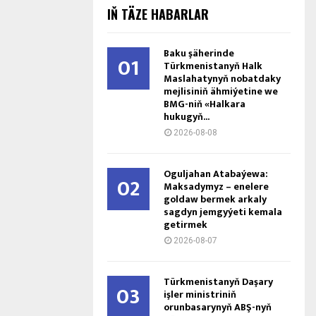
IŇ TÄZE HABARLAR
Baku şäherinde
01
Türkmenistanyň Halk
Maslahatynyň nobatdaky
mejlisiniň ähmiýetine we
BMG-niň «Halkara
hukugyň...
2026-08-08
Oguljahan Atabaýewa:
02
Maksadymyz – enelere
goldaw bermek arkaly
sagdyn jemgyýeti kemala
getirmek
2026-08-07
Türkmenistanyň Daşary
03
işler ministriniň
orunbasarynyň ABŞ-nyň