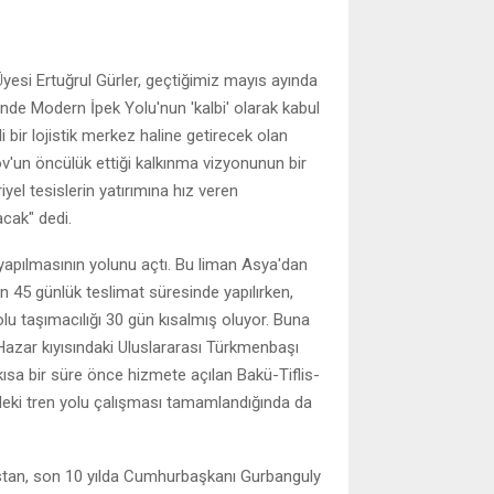
esi Ertuğrul Gürler, geçtiğimiz mayıs ayında
nde Modern İpek Yolu'nun 'kalbi' olarak kabul
bir lojistik merkez haline getirecek olan
n öncülük ettiği kalkınma vizyonunun bir
yel tesislerin yatırımına hız veren
acak" dedi.
ı yapılmasının yolunu açtı. Bu liman Asya'dan
n 45 günlük teslimat süresinde yapılırken,
lu taşımacılığı 30 gün kısalmış oluyor. Buna
 Hazar kıyısındaki Uluslararası Türkmenbaşı
ısa bir süre önce hizmete açılan Bakü-Tiflis-
deki tren yolu çalışması tamamlandığında da
stan, son 10 yılda Cumhurbaşkanı Gurbanguly