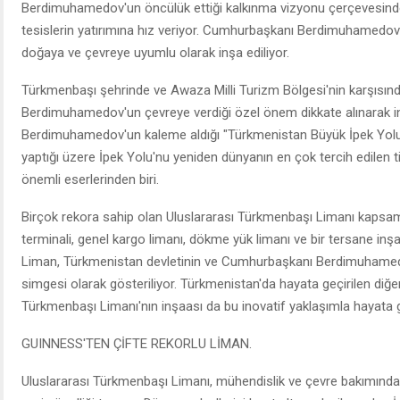
Berdimuhamedov'un öncülük ettiği kalkınma vizyonu çerçevesinde a
tesislerin yatırımına hız veriyor. Cumhurbaşkanı Berdimuhamedov'u
doğaya ve çevreye uyumlu olarak inşa ediliyor.
Türkmenbaşı şehrinde ve Awaza Milli Turizm Bölgesi'nin karşısınd
Berdimuhamedov'un çevreye verdiği özel önem dikkate alınarak i
Berdimuhamedov'un kaleme aldığı "Türkmenistan Büyük İpek Yolu'nu
yaptığı üzere İpek Yolu'nu yeniden dünyanın en çok tercih edilen t
önemli eserlerinden biri.
Birçok rekora sahip olan Uluslararası Türkmenbaşı Limanı kapsamı
terminali, genel kargo limanı, dökme yük limanı ve bir tersane inşaa 
Liman, Türkmenistan devletinin ve Cumhurbaşkanı Berdimuhamed
simgesi olarak gösteriliyor. Türkmenistan'da hayata geçirilen diğer
Türkmenbaşı Limanı'nın inşaası da bu inovatif yaklaşımla hayata ge
GUINNESS'TEN ÇİFTE REKORLU LİMAN.
Uluslararası Türkmenbaşı Limanı, mühendislik ve çevre bakımında