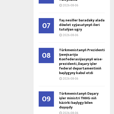
2026-08-06
Ýaş ne­sil­ler ba­ra­da­ky ala­da
07
döw­let sy­ýa­sa­ty­nyň ile­ri
tu­tul­ýan ug­ry
2026-08-06
Türkmenistanyň Prezidenti
08
Şweýsariýa
Konfederasiýasynyň wise-
prezidenti, Daşary işler
federal departamentiniň
başlygyny kabul etdi
2026-08-06
Türkmenistanyň Daşary
09
işler ministri ÝHHG-niň
häzirki başlygy bilen
duşuşdy
2026-08-06