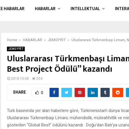
ZE HABARLAR
HABARLAR
INTELLEKTUAL
INTER
Home
HABARLAR
JEMGYÝET
Uluslararası Türkmenbaşı Limanı, 
JEMGYÝET
Uluslararası Türkmenbaşı Liman
Best Project Ödülü” kazandı
2018-10-08
294
SHARE
0
Türk basınında yer alan haberlere göre, Türkmenistan’ı dünya ticar
Uluslararası Türkmenbaşı Limanı; mühendislik, müteahhitlik ve mim
gösterilen “Global Best” ödülünü kazandı. Doğu'dan Batı'ya uzanan e