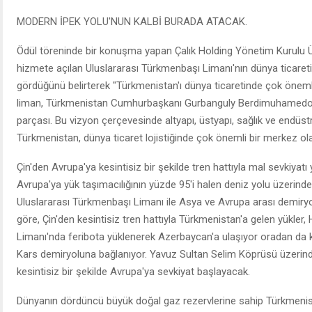
MODERN İPEK YOLU'NUN KALBİ BURADA ATACAK.
Ödül töreninde bir konuşma yapan Çalık Holding Yönetim Kurulu Üy
hizmete açılan Uluslararası Türkmenbaşı Limanı'nın dünya ticareti
gördüğünü belirterek "Türkmenistan'ı dünya ticaretinde çok önemli 
liman, Türkmenistan Cumhurbaşkanı Gurbanguly Berdimuhamedov'u
parçası. Bu vizyon çerçevesinde altyapı, üstyapı, sağlık ve endüstri
Türkmenistan, dünya ticaret lojistiğinde çok önemli bir merkez ol
Çin'den Avrupa'ya kesintisiz bir şekilde tren hattıyla mal sevkiyat
Avrupa'ya yük taşımacılığının yüzde 95'i halen deniz yolu üzerinde
Uluslararası Türkmenbaşı Limanı ile Asya ve Avrupa arası demiryo
göre, Çin'den kesintisiz tren hattıyla Türkmenistan'a gelen yükler,
Limanı'nda feribota yüklenerek Azerbaycan'a ulaşıyor oradan da k
Kars demiryoluna bağlanıyor. Yavuz Sultan Selim Köprüsü üzerin
kesintisiz bir şekilde Avrupa'ya sevkiyat başlayacak.
Dünyanın dördüncü büyük doğal gaz rezervlerine sahip Türkmeni