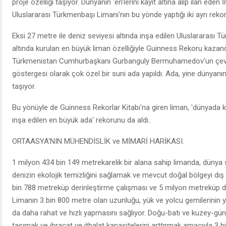
proje özelliği taşıyor. Dünyanın 'en'lerini kayıt altına alıp ilan ed
Uluslararası Türkmenbaşı Limanı'nın bu yönde yaptığı iki ayrı reko
Eksi 27 metre ile deniz seviyesi altında inşa edilen Uluslararası 
altında kurulan en büyük liman özelliğiyle Guinness Rekoru kazan
Türkmenistan Cumhurbaşkanı Gurbanguly Bermuhamedov'un çevre
göstergesi olarak çok özel bir suni ada yapıldı. Ada, yine dünyanın
taşıyor.
Bu yönüyle de Guinness Rekorlar Kitabı'na giren liman, 'dünyada ku
inşa edilen en büyük ada' rekorunu da aldı..
ORTAASYA'NIN MÜHENDİSLİK ve MİMARİ HARİKASI.
1 milyon 434 bin 149 metrekarelik bir alana sahip limanda, dünya
denizin ekolojik temizliğini sağlamak ve mevcut doğal bölgeyi d
bin 788 metreküp derinleştirme çalışması ve 5 milyon metreküp de
Limanın 3 bin 800 metre olan uzunluğu, yük ve yolcu gemilerinin
da daha rahat ve hızlı yapmasını sağlıyor. Doğu-batı ve kuzey-güney
taşımak ve ihracat ve ithalat kapasitelerini arttırmak amacıyla 3 