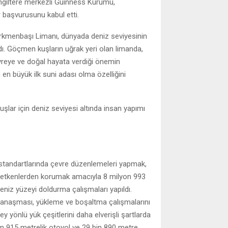
en İngiltere merkezli Guinness Kurumu,
r başvurusunu kabul etti.
Türkmenbaşı Limanı, dünyada deniz seviyesinin
dı. Göçmen kuşların uğrak yeri olan limanda,
ye ve doğal hayata verdiği önemin
 en büyük ilk suni adası olma özelliğini
şlar için deniz seviyesi altında insan yapımı
 standartlarında çevre düzenlemeleri yapmak,
ış etkenlerden korumak amacıyla 8 milyon 993
niz yüzeyi doldurma çalışmaları yapıldı.
 yanaşması, yükleme ve boşaltma çalışmalarını
 yönlü yük çeşitlerini daha elverişli şartlarda
bin 915 metrelik otoyol ve 29 bin 890 metre