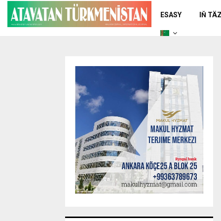
ESASY
IŇ TÄ