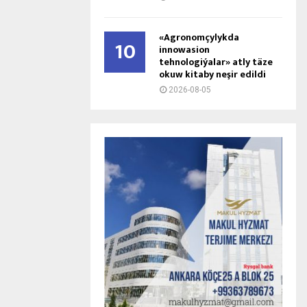
«Agronomçylykda
10
innowasion
tehnologiýalar» atly täze
okuw kitaby neşir edildi
2026-08-05