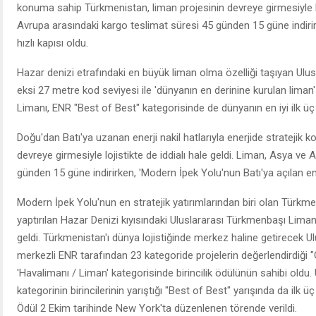
konuma sahip Türkmenistan, liman projesinin devreye girmesiyle loj
Avrupa arasındaki kargo teslimat süresi 45 günden 15 güne indirir
hızlı kapısı oldu.
Hazar denizi etrafındaki en büyük liman olma özelliği taşıyan Ul
eksi 27 metre kod seviyesi ile 'dünyanın en derinine kurulan liman'
Limanı, ENR "Best of Best" kategorisinde de dünyanın en iyi ilk üç p
Doğu'dan Batı'ya uzanan enerji nakil hatlarıyla enerjide stratejik
devreye girmesiyle lojistikte de iddialı hale geldi. Liman, Asya ve
günden 15 güne indirirken, 'Modern İpek Yolu'nun Batı'ya açılan en 
Modern İpek Yolu'nun en stratejik yatırımlarından biri olan Türkme
yaptırılan Hazar Denizi kıyısındaki Uluslararası Türkmenbaşı Liman
geldi. Türkmenistan'ı dünya lojistiğinde merkez haline getirecek 
merkezli ENR tarafından 23 kategoride projelerin değerlendirdiği 
'Havalimanı / Liman' kategorisinde birincilik ödülünün sahibi oldu
kategorinin birincilerinin yarıştığı "Best of Best" yarışında da ilk ü
Ödül 2 Ekim tarihinde New York'ta düzenlenen törende verildi.