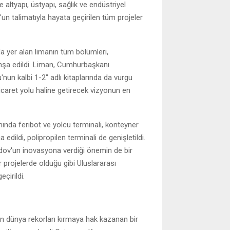
ltyapı, üstyapı, sağlık ve endüstriyel
n talimatıyla hayata geçirilen tüm projeler
a yer alan limanın tüm bölümleri,
nşa edildi. Liman, Cumhurbaşkanı
n kalbi 1-2" adlı kitaplarında da vurgu
icaret yolu haline getirecek vizyonun en
nda feribot ve yolcu terminali, konteyner
edildi, polipropilen terminali de genişletildi.
ov'un inovasyona verdiği önemin de bir
 projelerde olduğu gibi Uluslararası
çirildi.
n dünya rekorları kırmaya hak kazanan bir