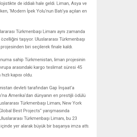
istikte de iddialı hale geldi. Liman, Asya ve
ken, 'Modern İpek Yolu'nun Batı'ya açılan en
uslararası Türkmenbaşı Limanı aynı zamanda
 özelliğini taşıyor. Uluslararası Türkmenbaşı
rojesinden biri seçilerek finale kaldı.
 konuma sahip Türkmenistan, liman projesinin
 Avrupa arasındaki kargo teslimat süresi 45
hızlı kapısı oldu.
nistan devleti tarafından Gap İnşaat'a
ı'na Amerika'dan dünyanın en prestijli ödülü
Uluslararası Türkmenbaşı Limanı, New York
"Global Best Projects" yarışmasında
. Uluslararası Türkmenbaşı Limanı, bu 23
ç içinde yer alarak büyük bir başarıya imza attı.