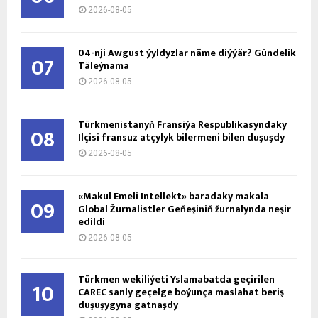
2026-08-05
04-nji Awgust ýyldyzlar näme diýýär? Gündelik
07
Täleýnama
2026-08-05
Türkmenistanyň Fransiýa Respublikasyndaky
08
Ilçisi fransuz atçylyk bilermeni bilen duşuşdy
2026-08-05
«Makul Emeli Intellekt» baradaky makala
09
Global Žurnalistler Geňeşiniň žurnalynda neşir
edildi
2026-08-05
Türkmen wekiliýeti Yslamabatda geçirilen
10
CAREC sanly geçelge boýunça maslahat beriş
duşuşygyna gatnaşdy