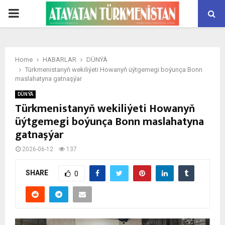
PRIMARY
MENU
Home
HABARLAR
DÜNÝÄ
Türkmenistanyň wekiliýeti Howanyň üýtgemegi boýunça Bonn
maslahatyna gatnaşýar
DÜNÝÄ
Türkmenistanyň wekiliýeti Howanyň
üýtgemegi boýunça Bonn maslahatyna
gatnaşýar
2026-06-12
137
SHARE
0