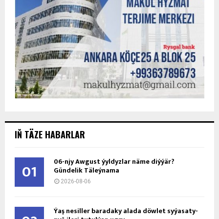
IŇ TÄZE HABARLAR
06-njy Awgust ýyldyzlar näme diýýär?
01
Gündelik Täleýnama
2026-08-06
Ýaş ne­sil­ler ba­ra­da­ky ala­da döw­let sy­ýa­sa­ty­