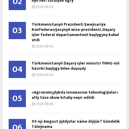
02
nyň ile­ri tu­tul­ýan ug­ry
2026-08-06
Türkmenistanyň Prezidenti Şweýsariýa
03
Konfederasiýasynyň wise-prezidenti, Daşary
işler federal departamentiniň başlygyny kabul
etdi
2026-08-06
Türkmenistanyň Daşary işler ministri ÝHHG-niň
04
häzirki başlygy bilen duşuşdy
2026-08-06
«Agronomçylykda innowasion tehnologiýalar»
05
atly täze okuw kitaby neşir edildi
2026-08-05
05-nji Awgust ýyldyzlar näme diýýär? Gündelik
06
Täleýnama