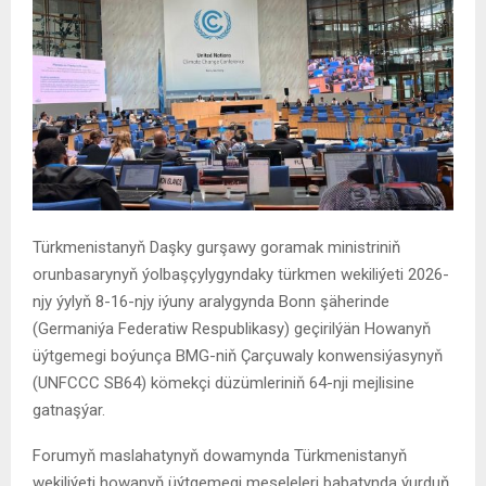
Türkmenistanyň Daşky gurşawy goramak ministriniň
orunbasarynyň ýolbaşçylygyndaky türkmen wekiliýeti 2026-
njy ýylyň 8-16-njy iýuny aralygynda Bonn şäherinde
(Germaniýa Federatiw Respublikasy) geçirilýän Howanyň
üýtgemegi boýunça BMG-niň Çarçuwaly konwensiýasynyň
(UNFCCC SB64) kömekçi düzümleriniň 64-nji mejlisine
gatnaşýar.
Forumyň maslahatynyň dowamynda Türkmenistanyň
wekiliýeti howanyň üýtgemegi meseleleri babatynda ýurduň