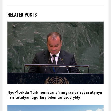
RELATED POSTS
Nýu-Ýorkda Türkmenistanyň migrasiýa syýasatynyň
ileri tutulýan ugurlary bilen tanyşdyryldy