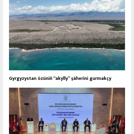
Gyrgyzystan özüniň “akylly” şäherini gurmakçy