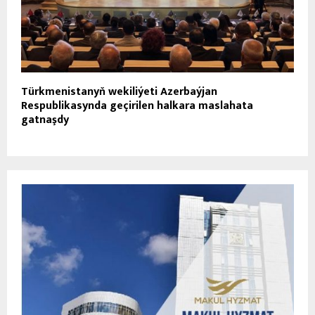
Türkmenistanyň wekiliýeti Azerbaýjan
Respublikasynda geçirilen halkara maslahata
gatnaşdy