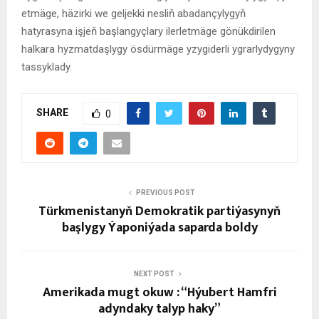
etmäge, häzirki we geljekki nesliň abadançylygyň
hatyrasyna işjeň başlangyçlary ilerletmäge gönükdirilen
halkara hyzmatdaşlygy ösdürmäge yzygiderli ygrarlydygyny
tassyklady.
SHARE
0
PREVIOUS POST
Türkmenistanyň Demokratik partiýasynyň
başlygy Ýaponiýada saparda boldy
NEXT POST
Amerikada mugt okuw : “Hýubert Hamfri
adyndaky talyp haky”