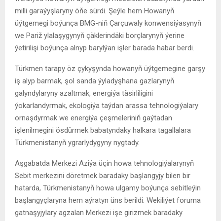
milli garaýyşlaryny öňe sürdi. Şeýle hem Howanyň
üýtgemegi boýunça BMG-niň Çarçuwaly konwensiýasynyň
we Pariž ylalaşygynyň çäklerindäki borçlarynyň ýerine
ýetirilişi boýunça alnyp barylýan işler barada habar berdi.
Türkmen tarapy öz çykyşynda howanyň üýtgemegine garşy
iş alyp barmak, şol sanda ýyladyşhana gazlarynyň
galyndylaryny azaltmak, energiýa täsirliligini
ýokarlandyrmak, ekologiýa taýdan arassa tehnologiýalary
ornaşdyrmak we energiýa çeşmeleriniň gaýtadan
işlenilmegini ösdürmek babatyndaky halkara tagallalara
Türkmenistanyň ygrarlydygyny nygtady.
Aşgabatda Merkezi Aziýa üçin howa tehnologiýalarynyň
Sebit merkezini döretmek baradaky başlangyjy bilen bir
hatarda, Türkmenistanyň howa ulgamy boýunça sebitleýin
başlangyçlaryna hem aýratyn üns berildi. Wekiliýet foruma
gatnaşyjylary agzalan Merkezi işe girizmek baradaky