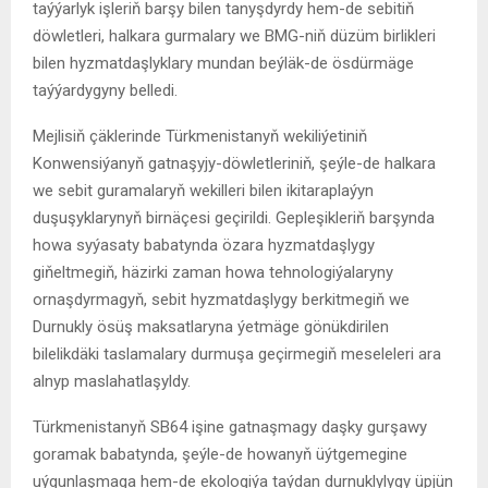
taýýarlyk işleriň barşy bilen tanyşdyrdy hem-de sebitiň
döwletleri, halkara gurmalary we BMG-niň düzüm birlikleri
bilen hyzmatdaşlyklary mundan beýläk-de ösdürmäge
taýýardygyny belledi.
Mejlisiň çäklerinde Türkmenistanyň wekiliýetiniň
Konwensiýanyň gatnaşyjy-döwletleriniň, şeýle-de halkara
we sebit guramalaryň wekilleri bilen ikitaraplaýyn
duşuşyklarynyň birnäçesi geçirildi. Gepleşikleriň barşynda
howa syýasaty babatynda özara hyzmatdaşlygy
giňeltmegiň, häzirki zaman howa tehnologiýalaryny
ornaşdyrmagyň, sebit hyzmatdaşlygy berkitmegiň we
Durnukly ösüş maksatlaryna ýetmäge gönükdirilen
bilelikdäki taslamalary durmuşa geçirmegiň meseleleri ara
alnyp maslahatlaşyldy.
Türkmenistanyň SB64 işine gatnaşmagy daşky gurşawy
goramak babatynda, şeýle-de howanyň üýtgemegine
uýgunlaşmaga hem-de ekologiýa taýdan durnuklylygy üpjün